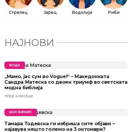
Стрелец
Јарец
Водолија
Риби
НАЈНОВИ
МОДА
„Мамо, јас сум во Vogue!“ – Македонката
Сандра Матеска со двоен триумф во светската
модна библија
ПРЕД 4 МЕСЕЦИ
ШОУ-БИЗНИС
Тамара Тодевска ги избриша сите објави –
најавува нешто големо на 3 октомври?