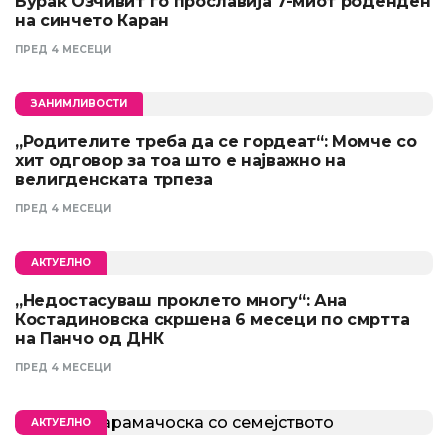
Бурак Озчивит го прославија 7-миот роденден
на синчето Каран
ПРЕД 4 МЕСЕЦИ
ЗАНИМЛИВОСТИ
„Родителите треба да се гордеат“: Момче со
хит одговор за тоа што е најважно на
велигденската трпеза
ПРЕД 4 МЕСЕЦИ
АКТУЕЛНО
„Недостасуваш проклето многу“: Ана
Костадиновска скршена 6 месеци по смртта
на Панчо од ДНК
ПРЕД 4 МЕСЕЦИ
АКТУЕЛНО