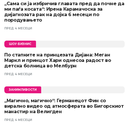
„Сама си ја избричив главата пред да почне да
ми паѓа косата“: Ирена Карамачоска за
дијагнозата рак на дојка 6 месеци по
породувањето
ПРЕД 4 МЕСЕЦИ
ШОУ-БИЗНИС
По стапките на принцезата Дијана: Меган
Маркл и принцот Хари однесоа радост во
детска болница во Мелбурн
ПРЕД 4 МЕСЕЦИ
ЗАНИМЛИВОСТИ
„Магично, магично“: Германецот Фин со
вирално видео од атмосферата во Бигорскиот
манастир на Велигден
ПРЕД 4 МЕСЕЦИ