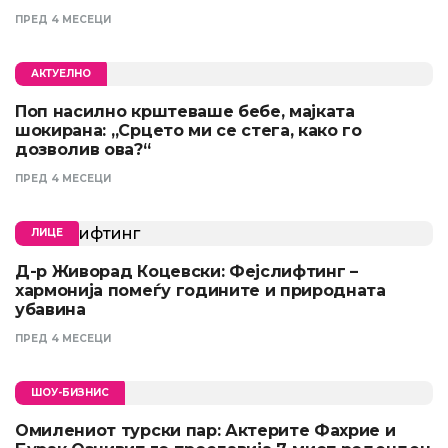
ПРЕД 4 МЕСЕЦИ
АКТУЕЛНО
Поп насилно крштеваше бебе, мајката
шокирана: „Срцето ми се стега, како го
дозволив ова?“
ПРЕД 4 МЕСЕЦИ
ЛИЦЕ
Д-р Живорад Коцевски: Фејслифтинг –
хармонија помеѓу годините и природната
убавина
ПРЕД 4 МЕСЕЦИ
ШОУ-БИЗНИС
Омилениот турски пар: Актерите Фахрие и