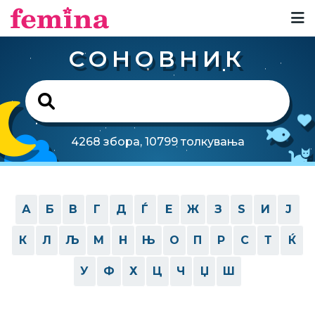
СОНОВНИК
4268 збора, 10799 толкувања
А
Б
В
Г
Д
Ѓ
Е
Ж
З
Ѕ
И
Ј
К
Л
Љ
М
Н
Њ
О
П
Р
С
Т
Ќ
У
Ф
Х
Ц
Ч
Џ
Ш