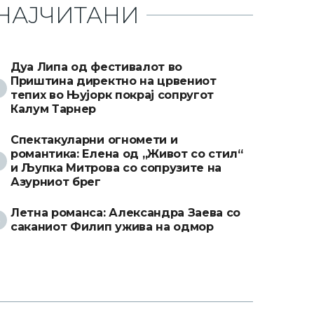
НАЈЧИТАНИ
Дуа Липа од фестивалот во
Приштина директно на црвениот
тепих во Њујорк покрај сопругот
Калум Тарнер
Спектакуларни огномети и
романтика: Елена од „Живот со стил“
и Љупка Митрова со сопрузите на
Азурниот брег
Летна романса: Александра Заева со
саканиот Филип ужива на одмор