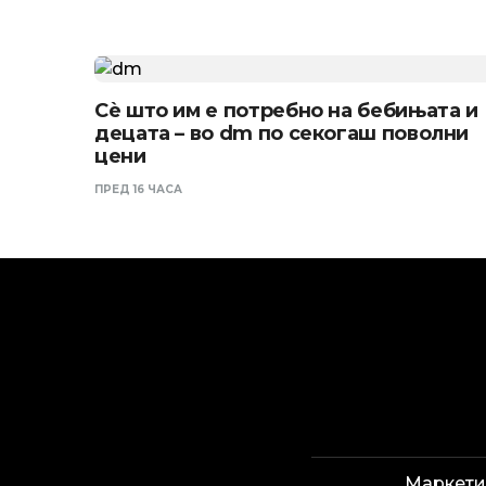
Сѐ што им е потребно на бебињата и
децата – во dm по секогаш поволни
цени
ПРЕД 16 ЧАСА
Маркети