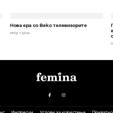
Нова ера со Beko телевизорите
ПРЕД 7 ДЕНА
П
нг
Импресум
Услови за користење
Приватно