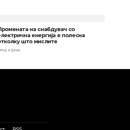
Промената на снабдувач со
електрична енергија е полесна
отколку што мислите
РЕД 9 ДЕНА
ст
RSS