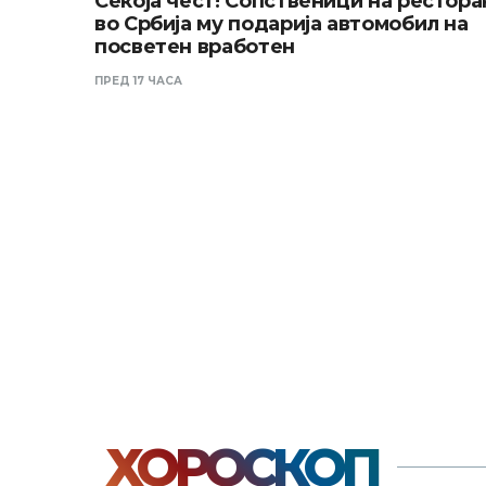
Секоја чест! Сопственици на рестора
во Србија му подарија автомобил на
посветен вработен
ПРЕД 17 ЧАСА
ХОРОСКОП