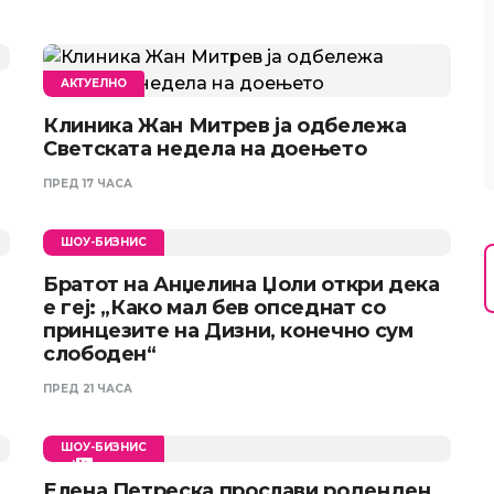
АКТУЕЛНО
Клиника Жан Митрев ја одбележа
Светската недела на доењето
ПРЕД 17 ЧАСА
ШОУ-БИЗНИС
Братот на Анџелина Џоли откри дека
е геј: „Како мал бев опседнат со
принцезите на Дизни, конечно сум
слободен“
ПРЕД 21 ЧАСА
ШОУ-БИЗНИС
Елена Петреска прослави роденден