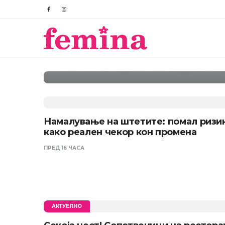
„Мислев дека з
девојка“: Ангел
Паланка за пред
10 метри под в
Намалување на штетите: помал ризи
како реален чекор кон промена
ПРЕД 16 ЧАСА
АКТУЕЛНО