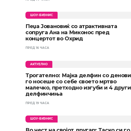
ШОУ-БИЗНИС
Пеџа Јовановиќ со атрактивната
сопруга Ана на Миконос пред
концертот во Охрид
ПРЕД 16 ЧАСА
АКТУЕЛНО
Трогателно: Мајка делфин со денови
го носеше со себе своето мртво
малечко, претходно изгуби и 4 други
делфинчиња
ПРЕД 19 ЧАСА
ШОУ-БИЗНИС
Во чест на својот другар: Таско си го