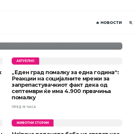
апросуваат друга
а од Крива
логот за брак на
🔥 НОВОСТИ
♏
ода на Малдиви
АКТУЕЛНО
к
„Еден град помалку за една година“:
Реакции на социјалните мрежи за
запрепастувачкиот факт дека од
септември ќе има 4.900 првачиња
помалку
ПРЕД 16 ЧАСА
ЖИВОТНИ СТОРИИ