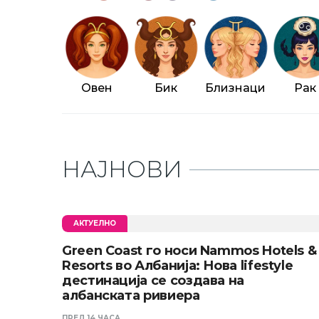
Овен
Бик
Близнаци
Рак
НАЈНОВИ
АКТУЕЛНО
Green Coast го носи Nammos Hotels &
Resorts во Албанија: Нова lifestyle
дестинација се создава на
албанската ривиера
ПРЕД 14 ЧАСА