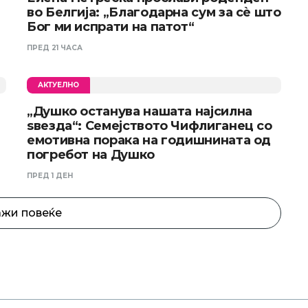
во Белгија: „Благодарна сум за сè што
Бог ми испрати на патот“
ПРЕД 21 ЧАСА
АКТУЕЛНО
„Душко останува нашата најсилна
ѕвезда“: Семејството Чифлиганец со
емотивна порака на годишнината од
погребот на Душко
ПРЕД 1 ДЕН
жи повеќе