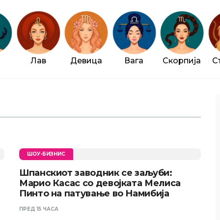
Лав
Девица
Вага
Скорпија
С
ШОУ-БИЗНИС
Шпанскиот заводник се заљуби:
Марио Касас со девојката Мелиса
Пинто на патување во Намибија
ПРЕД 15 ЧАСА