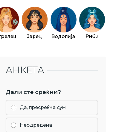
трелец
Јарец
Водолија
Риби
АНКЕТА
Дали сте среќни?
Да, пресреќна сум
Неодредена