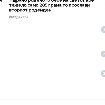
н
Најрано роденото бебе на светот кое
тежело само 285 грама го прослави
вториот роденден
ПРЕД 18 ЧАСА