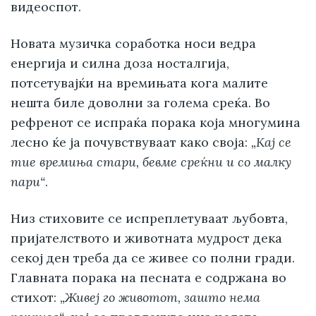
видеоспот.
Новата музичка соработка носи ведра
енергија и силна доза носталгија,
потсетувајќи на времињата кога малите
нешта биле доволни за голема среќа. Во
рефренот се испраќа порака која многумина
лесно ќе ја почувствуваат како своја:
„Кај се
тие времиња стари, бевме среќни и со малку
пари“
.
Низ стиховите се испреплетуваат љубовта,
пријателството и животната мудрост дека
секој ден треба да се живее со полни гради.
Главната порака на песната е содржана во
стихот:
„Живеј го животот, зашто нема