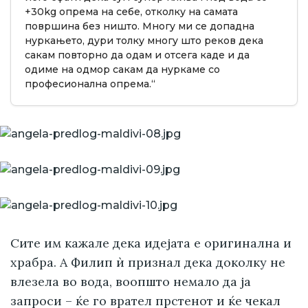
+30kg опрема на себе, отколку на самата
површина без ништо. Многу ми се допадна
нуркањето, дури толку многу што реков дека
сакам повторно да одам и отсега каде и да
одиме на одмор сакам да нуркаме со
професионална опрема.“
Сите им кажале дека идејата е оригинална и
храбра. А Филип ѝ признал дека доколку не
влезела во вода, воопшто немало да ја
запроси – ќе го врател прстенот и ќе чекал