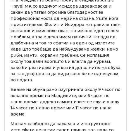
„На Малдивите бевме преку агенцијата Jungle
Travel MK со водичот Исидора Здравковска и
сакам да упатам огромна благодарност за
професионалноста од нејзина страна. Уште кога
пристигнавме, Филип и Исидора направиле таен
состанок и смислиле план, но имаше еден голем
проблем, а тоа е дека имам панични напади од
длабочина и тоа го сфатил на еден од излетите
каде што требаше да набљудуваме желки, немо
риби, манти, корални гребени. Се исплашил
околу тоа дали воопшто би влегла да нуркам,
како би реагирала и уплатил дополнителна обука
за нас двајцата за да види како ќе се однесувам
во водата.
Бевме на обука рано изутрината околу 9 часот по
локално време на Малдивите, или 6 часот по
наше време, додека самиот излет се случи околу
14 часот по нивно време или 11 часот по наше
време.
Можам слободно да кажам, а и инструкторот
исто сфати дека сум супер пливач под вода со