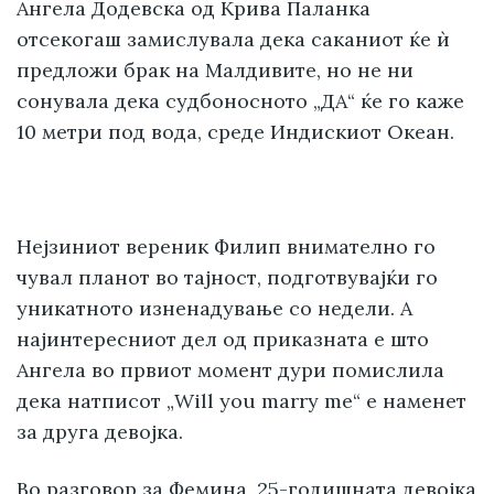
Ангела Додевска од Крива Паланка
отсекогаш замислувала дека саканиот ќе ѝ
предложи брак на Малдивите, но не ни
сонувала дека судбоносното „ДА“ ќе го каже
10 метри под вода, среде Индискиот Океан.
Нејзиниот вереник Филип внимателно го
чувал планот во тајност, подготвувајќи го
уникатното изненадување со недели. А
најинтересниот дел од приказната е што
Ангела во првиот момент дури помислила
дека натписот „Will you marry me“ е наменет
за друга девојка.
Во разговор за
Фемина
, 25-годишната девојка