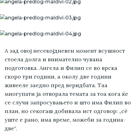
А зад овој несекојдневен момент всушност
стоела долга и внимателно чувана
подготовка. Ангела и Филип се во врска
скоро три години, а околу две години
живееле заедно пред веридбата. Таа
многупати ја отворала темата за тоа кога ќе
се случи запросувањето и што има Филип во
план, но секогаш добивала ист одговор: „сè
уште е рано, има време, можеби за година-
две“.