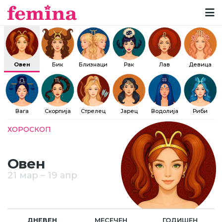
Овен
Бик
Близнаци
Рак
Лав
Девица
Вага
Скорпија
Стрелец
Јарец
Водолија
Риби
Breadcrumb
ХОРОСКОП
Овен
21 мар – 19 апр
ДНЕВЕН
МЕСЕЧЕН
ГОДИШЕН