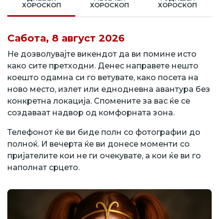
ХОРОСКОП
ХОРОСКОП
ХОРОСКОП
Сабота, 8 август 2026
Не дозволувајте викендот да ви помине исто
како сите претходни. Денес направете нешто
коешто одамна си го ветувате, како посета на
ново место, излет или еднодневна авантура без
конкретна локација. Спомените за вас ќе се
создаваат надвор од комфорната зона.
Телефонот ќе ви биде полн со фотографии до
полноќ. И вечерта ќе ви донесе моменти со
пријателите кои не ги очекувате, а кои ќе ви го
наполнат срцето.