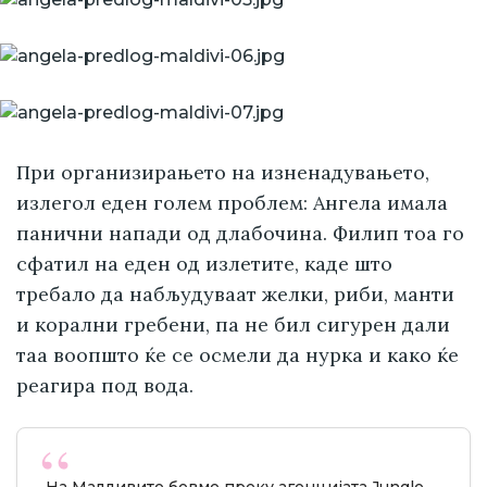
При организирањето на изненадувањето,
излегол еден голем проблем: Ангела имала
панични напади од длабочина. Филип тоа го
сфатил на еден од излетите, каде што
требало да набљудуваат желки, риби, манти
и корални гребени, па не бил сигурен дали
таа воопшто ќе се осмели да нурка и како ќе
реагира под вода.