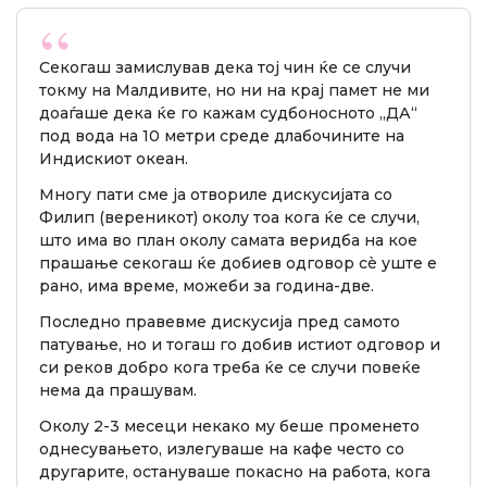
Секогаш замислував дека тој чин ќе се случи
токму на Малдивите, но ни на крај памет не ми
доаѓаше дека ќе го кажам судбоносното „ДА“
под вода на 10 метри среде длабочините на
Индискиот океан.
Многу пати сме ја отвориле дискусијата со
Филип (вереникот) околу тоа кога ќе се случи,
што има во план околу самата веридба на кое
прашање секогаш ќе добиев одговор сè уште е
рано, има време, можеби за година-две.
Последно правевме дискусија пред самото
патување, но и тогаш го добив истиот одговор и
си реков добро кога треба ќе се случи повеќе
нема да прашувам.
Околу 2-3 месеци некако му беше променето
однесувањето, излегуваше на кафе често со
другарите, остануваше покасно на работа, кога