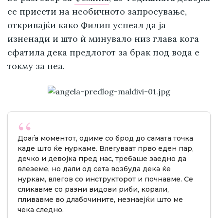
се присети на необичното запросување,
откривајќи како Филип успеал да ја
изненади и што ѝ минувало низ глава кога
сфатила дека предлогот за брак под вода е
токму за неа.
Доаѓа моментот, одиме со брод до самата точка
каде што ќе нуркаме. Влегуваат прво еден пар,
дечко и девојка пред нас, требаше заедно да
влеземе, но дали од сета возбуда дека ќе
нуркам, влегов со инструкторот и почнавме. Се
сликавме со разни видови риби, корали,
пливавме во длабочините, незнаејќи што ме
чека следно.