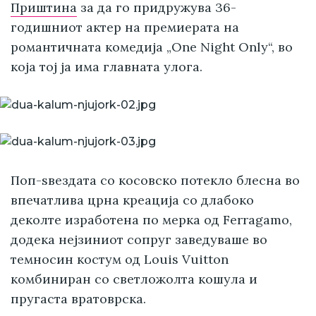
Приштина
за да го придружува 36-
годишниот актер на премиерата на
романтичната комедија „One Night Only“, во
која тој ја има главната улога.
Поп-ѕвездата со косовско потекло блесна во
впечатлива црна креација со длабоко
деколте изработена по мерка од Ferragamo,
додека нејзиниот сопруг заведуваше во
темносин костум од Louis Vuitton
комбиниран со светложолта кошула и
пругаста вратоврска.