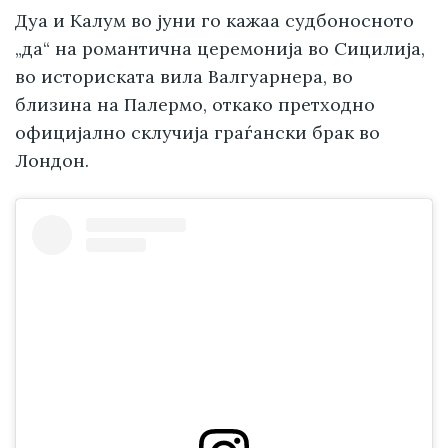
Дуа и Калум во јуни го кажаа судбоносното
„да“ на романтична церемонија во Сицилија,
во историската вила Валгуарнера, во
близина на Палермо, откако претходно
официјално склучија граѓански брак во
Лондон.