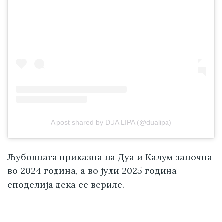
A post shared by DUA LIPA (@dualipa)
Љубовната приказна на Дуа и Калум започна
во 2024 година, а во јули 2025 година
споделија дека се вериле.