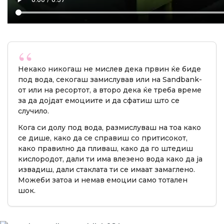
Некако никогаш не мислев дека првин ќе биде
под вода, секогаш замислував или на Sandbank-
от или на ресортот, а второ дека ќе треба време
за да дојдат емоциите и да сфатиш што се
случило.
Кога си долу под вода, размислуваш на тоа како
се дише, како да се справиш со притисокот,
како правилно да пливаш, како да го штедиш
кислородот, дали ти има влезено вода како да ја
извадиш, дали стаклата ти се имаат замаглено.
Можеби затоа и немав емоции само тотален
шок.