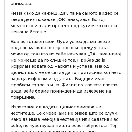
снимаше.
Нема како да кажеш „да“, па на самото видео се
гледа дека покажав „ОК“ знак, хаха. Во тој
момент го извади прстенот од кутивчето и веќе
немаше бегање.
Бев во тотален шок. Дури успеа да ми влезе
вода во маската околу носот и преку устата,
може од тоа што во себе кажував „ДА“, ама никој
не можеше да го слушне тоа. Пробав да ја
исфрлам водата од маската и успеав, ама од
целиот шок не се сетив да го притиснам копчето
за да ја исфрлам и од устата. Бидејќи имав
проблем со тоа, а и кај Филип во маската влегла
вода, веќе бевме принудени да излеземе на
површина.
Излеговме од водата, целиот екипаж ни
честиташе. Се смеев, ама не знаев што се случи.
Како да имав некоја анестезија или седативи во
себе, не чувствував ништо освен збунетост. Тој
шок ме држеше дури и следниот ден.