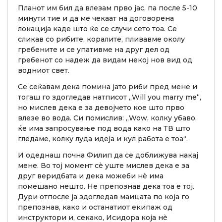
Планот им бил да влезам прво јас, па после 5-10
минути тие и да ме чекаат на договорена
локација каде што ќе се случи сето тоа. Се
сликав со рибите, коралите, пливавме околу
гребените и се упативме на друг дел од
гребенот со надеж да видам некој нов вид од
водниот свет.
Се сеќавам дека помина јато риби пред мене и
тогаш го здогледав натписот „Will you marry me“,
но мислев дека е за девојчето кое што прво
влезе во вода. Си помислив: „Wow, колку убаво,
ќе има запросување под вода како на ТВ што
гледаме, колку луда идеја и кул работа е тоа“.
И одеднаш почна Филип да се доближува накај
мене. Во тој момент сè уште мислев дека е за
друг веридбата и дека можеби нè има
помешано нешто. Не препознав дека тоа е тој.
Дури отпосле ја здогледав маицата по која го
препознав, како и останатиот екипаж од
инструктори и, секако, Исидора која нè