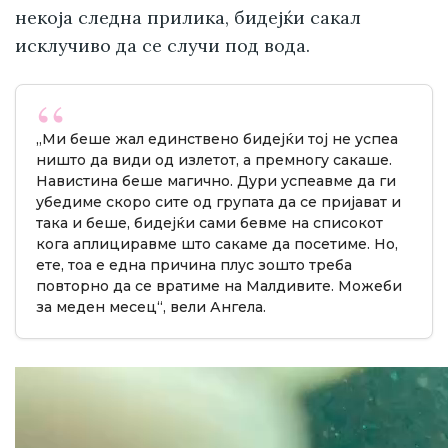
некоја следна прилика, бидејќи сакал
исклучиво да се случи под вода.
„Ми беше жал единствено бидејќи тој не успеа
ништо да види од излетот, а премногу сакаше.
Навистина беше магично. Дури успеавме да ги
убедиме скоро сите од групата да се пријават и
така и беше, бидејќи сами бевме на списокот
кога аплициравме што сакаме да посетиме. Но,
ете, тоа е една причина плус зошто треба
повторно да се вратиме на Малдивите. Можеби
за меден месец“, вели Ангела.