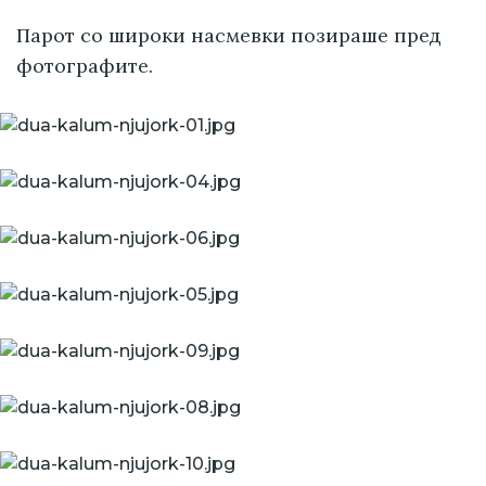
Парот со широки насмевки позираше пред
фотографите.