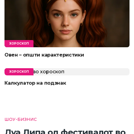
ХОРОСКОП
Овен – општи карактеристики
ХОРОСКОП
Калкулатор на подзнак
ШОУ-БИЗНИС
Дуа Липа од фестивалот во