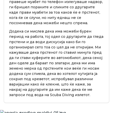
правеше муабет по телефон излегуваше надвор,
ги бришел пораките и сликите со другарите
каде прави муабети за тоа каков ќе е прстенот,
кога ќе се случи, но ниту еднаш не се
посомневав дека можеби нешто спрема.
Додека си мислев дека има можеби бурен
период на работа, тој одел со другарите да гледа
прстени и да води дискусија како би го
организирал сето тоа со цел да не откријам. Ми
кажуваше дека прстенот го ставил минута пред
да ги стави куферите во автомобилот, дека секој
ден оделе да бараат по златари, дека ми има
земено мерка од прстените кои веќе ги носам
додека сум спиела, дека во хотелот кутијата ја
сокрил под креветот, испробувал различни
варијации како ќе клекне, што ќе каже, за
накрај на другарите да им каже дека ќе ме
запроси под вода на Scuba Diving излетот.