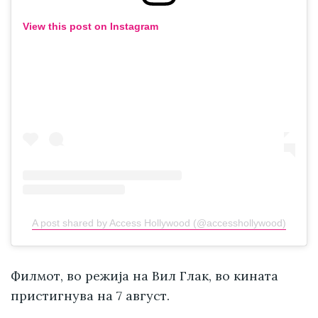
View this post on Instagram
A post shared by Access Hollywood (@accesshollywood)
Филмот, во режија на Вил Глак, во кината
пристигнува на 7 август.