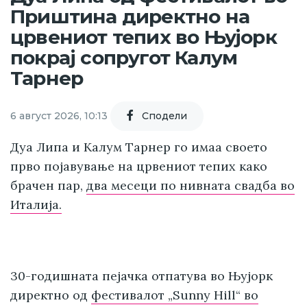
Приштина директно на
црвениот тепих во Њујорк
покрај сопругот Калум
Тарнер
6 август 2026, 10:13
Cподели
Дуа Липа и Калум Тарнер го имаа своето
прво појавување на црвениот тепих како
брачен пар,
два месеци по нивната свадба во
Италија.
30-годишната пејачка отпатува во Њујорк
директно од
фестивалот „Sunny Hill“ во