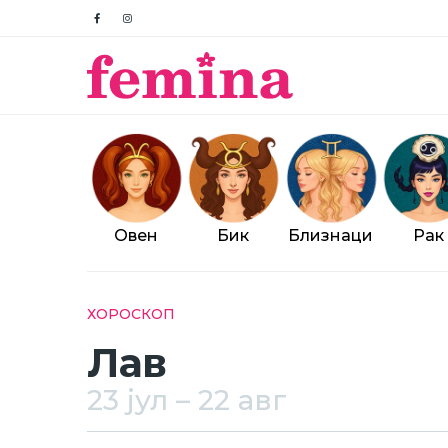
Овен
Бик
Близнаци
Рак
Breadcrumb
ХОРОСКОП
Лав
23 јул – 22 авг