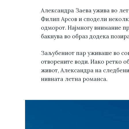
Александра Заева ужива во лет
Филип Арсов и сподели некол
одморот. Најмногу внимание пр
бакнува во образ додека позира
Заљубениот пар уживаше во сон
отворените води. Иако ретко о
живот, Александра на следбени
нивната летна романса.