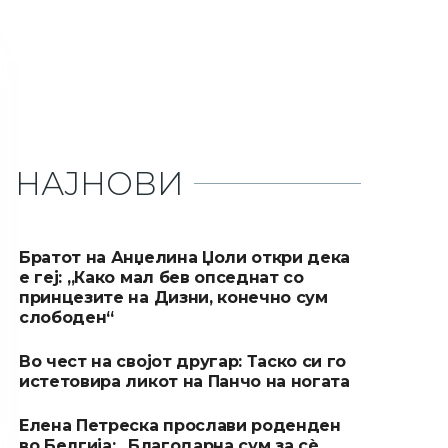
НАЈНОВИ
Братот на Анџелина Џоли откри дека
е геј: „Како мал бев опседнат со
принцезите на Дизни, конечно сум
слободен“
Во чест на својот другар: Таско си го
истетовира ликот на Панчо на ногата
Елена Петреска прослави роденден
во Белгија: „Благодарна сум за сè