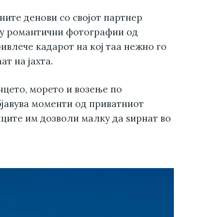
ните денови со својот партнер
ку романтични фотографии од
ивлече кадарот на кој таа нежно го
ат на јахта.
цето, морето и возење по
бјавува моменти од приватниот
ците им дозволи малку да ѕирнат во