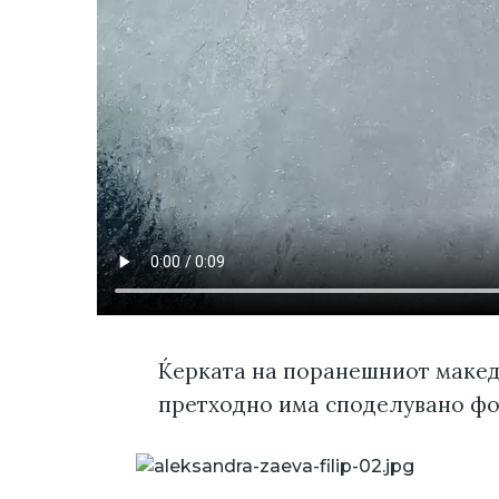
Ќерката на поранешниот макед
претходно има споделувано фот