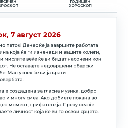
МЕСЕЧЕН
ГОДИШЕН
ОРОСКОП
ХОРОСКОП
к, 7 август 2026
о петок! Денес ќе ја завршите работата
ина која ќе ги изненади и вашите колеги,
и мислите веќе ќе ви бидат насочени кон
дот. Не оставајте недовршени обврски
бе. Мал успех ќе ви ја врати
овербата.
а е создадена за гласна музика, добро
о и многу смеа. Ако добиете покана во
ен момент, прифатете ја. Преку неа ќе
аете личност која ќе ви го освои срцето.