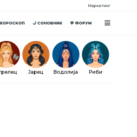
Маркетинг
 ХОРОСКОП
🌙 СОНОВНИК
💬 ФОРУМ
трелец
Јарец
Водолија
Риби