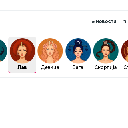
🔥 НОВОСТИ
♏
Лав
Девица
Вага
Скорпија
С