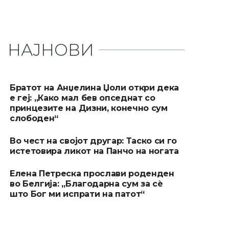
НАЈНОВИ
Братот на Анџелина Џоли откри дека
е геј: „Како мал бев опседнат со
принцезите на Дизни, конечно сум
слободен“
Во чест на својот другар: Таско си го
истетовира ликот на Панчо на ногата
Елена Петреска прослави роденден
во Белгија: „Благодарна сум за сè
што Бог ми испрати на патот“