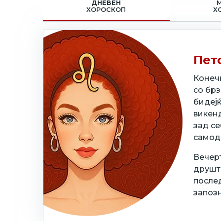
ДНЕВЕН
ХОРОСКОП
Х
Пето
Конечн
со брз
бидејќ
викен
зад се
самод
Вечерт
друштв
послед
запозн