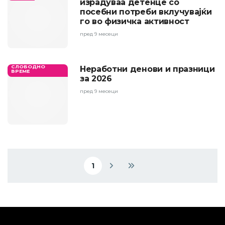
израдуваа детенце со
посебни потреби вклучувајќи
го во физичка активност
пред 9 месеци
СЛОБОДНО
Неработни денови и празници
ВРЕМЕ
за 2026
пред 9 месеци
Pagination
1
Current page
Next page
Last page