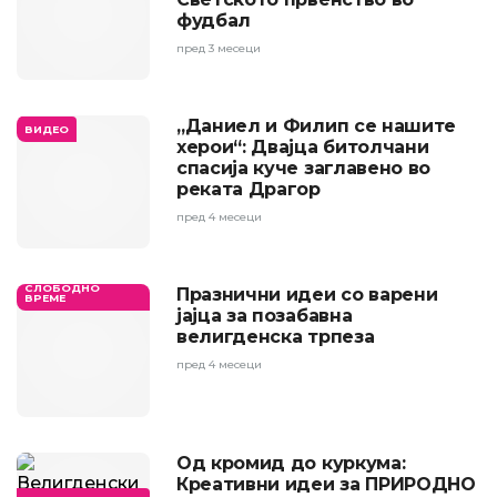
фудбал
пред 3 месеци
„Даниел и Филип се нашите
ВИДЕО
херои“: Двајца битолчани
спасија куче заглавено во
реката Драгор
пред 4 месеци
СЛОБОДНО
Празнични идеи со варени
ВРЕМЕ
јајца за позабавна
велигденска трпеза
пред 4 месеци
Од кромид до куркума:
Креативни идеи за ПРИРОДНО