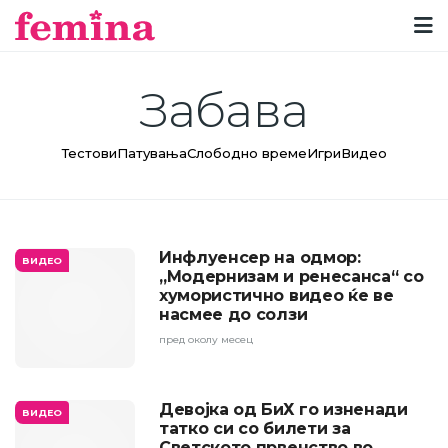
Забава
Тестови
Патувања
Слободно време
Игри
Видео
Инфлуенсер на одмор:
ВИДЕО
„Модернизам и ренесанса“ со
хумористично видео ќе ве
насмее до солзи
пред околу месец
Девојка од БиХ го изненади
ВИДЕО
татко си со билети за
Светското првенство во