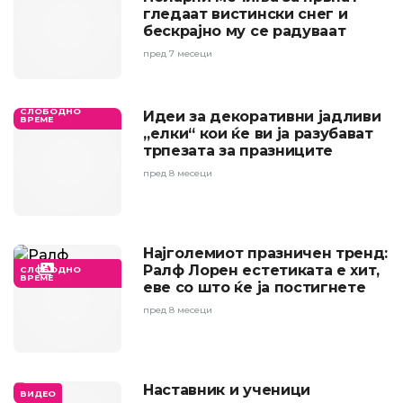
гледаат вистински снег и
бескрајно му се радуваат
пред 7 месеци
СЛОБОДНО
Идеи за декоративни јадливи
ВРЕМЕ
„елки“ кои ќе ви ја разубават
трпезата за празниците
пред 8 месеци
Најголемиот празничен тренд:
Ралф Лорен естетиката е хит,
СЛОБОДНО
ВРЕМЕ
еве со што ќе ја постигнете
пред 8 месеци
Наставник и ученици
ВИДЕО