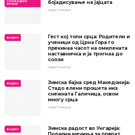
СЛОБОДНО
бојадисување на јајцата
ВРЕМЕ
пред 4 месеци
Гест кој топи срца: Родители и
ВИДЕО
ученици од Црна Гора го
прекинаа часот на омилената
наставничка и ја трогнаа до
солзи
пред 5 месеци
Зимска бајка сред Македонија:
ВИДЕО
Стадо елени прошета низ
снежната Галичица, освои
многу срца
пред 7 месеци
Зимска радост во Унгарија:
ВИДЕО
Поларни мечиња за првпат