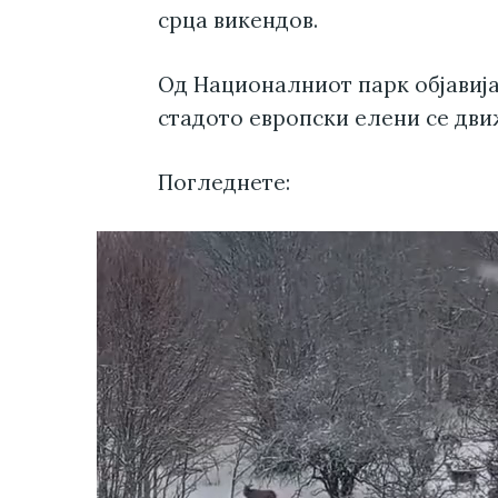
срца викендов.
Од Националниот парк објавија
стадото европски елени се дви
Погледнете: