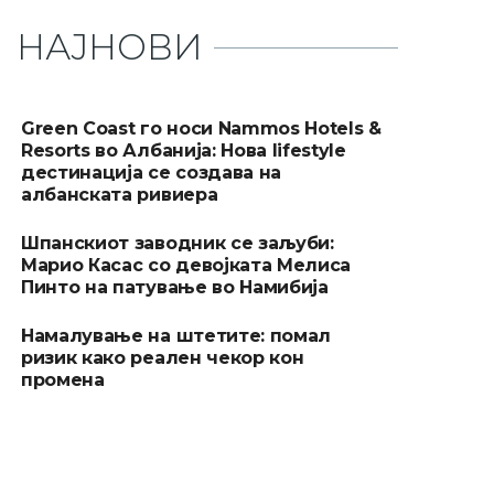
НАЈНОВИ
Green Coast го носи Nammos Hotels &
Resorts во Албанија: Нова lifestyle
дестинација се создава на
албанската ривиера
Шпанскиот заводник се заљуби:
Марио Касас со девојката Мелиса
Пинто на патување во Намибија
Намалување на штетите: помал
ризик како реален чекор кон
промена