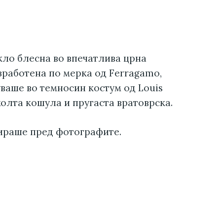
кло блесна во впечатлива црна
зработена по мерка од Ferragamo,
уваше во темносин костум од Louis
олта кошула и пругаста вратоврска.
ираше пред фотографите.