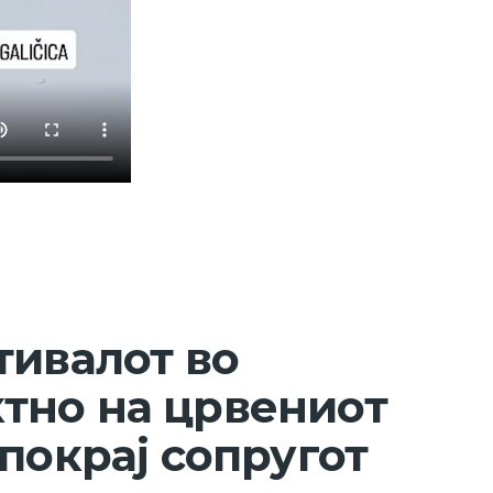
тивалот во
тно на црвениот
покрај сопругот