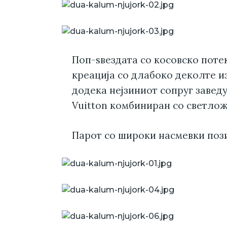
Поп-ѕвездата со косовско поте
креација со длабоко деколте и
додека нејзиниот сопруг завед
Vuitton комбиниран со светлож
Парот со широки насмевки поз