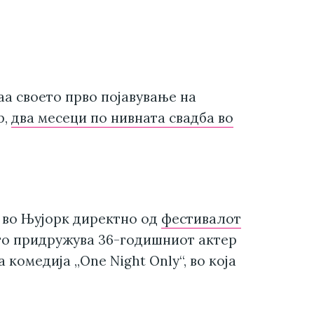
аа своето прво појавување на
р,
два месеци по нивната свадба во
 во Њујорк директно од
фестивалот
го придружува 36-годишниот актер
комедија „One Night Only“, во која