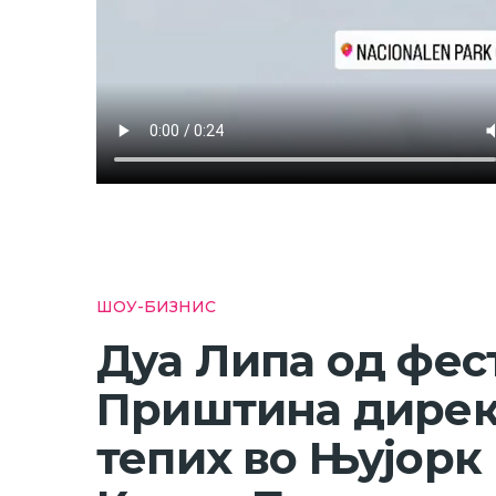
ШОУ-БИЗНИС
Дуа Липа од фес
Приштина дирек
тепих во Њујорк 