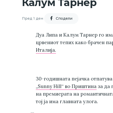
Калум Тарнер
Пред 1 ден
Cподели
Дуа Липа и Калум Тарнер го им
црвениот тепих како брачен па
Италија.
30-годишната пејачка отпатува
„Sunny Hill“ во Приштина
за да 
на премиерата на романтичната 
тој ја има главната улога.