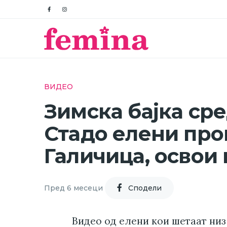
ВИДЕО
Зимска бајка ср
Стадо елени про
Галичица, освои
Пред 6 месеци
Cподели
Видео од елени кои шетаат ни