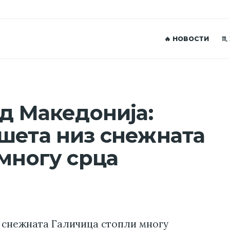
🔥 НОВОСТИ
♏
ед Македонија:
шета низ снежната
 многу срца
з снежната Галичица стопли многу