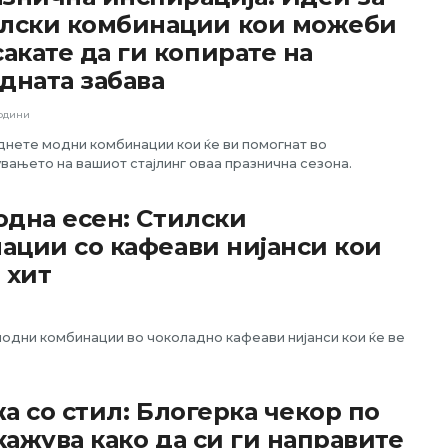
лски комбинации кои можеби
сакате да ги копирате на
дната забава
години
нете модни комбинации кои ќе ви помогнат во
вањето на вашиот стајлинг оваа празнична сезона.
одна есен: Стилски
ации со кафеави нијанси кои
 хит
одни комбинации во чоколадно кафеави нијанси кои ќе ве
а со стил: Блогерка чекор по
кажува како да си ги направите