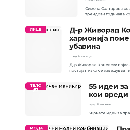
Симона Салтирова со 
трендови годинава ко
Д-р Живорад Ко
ЛИЦЕ
хармонија поме
убавина
пред 4 месеци
Д-р Живорад Коцевски појасну
постојат, како се изведуваат 
55 идеи за
ТЕЛО
кои вреди 
пред 8 месеци
Ѕирнете идеи за пра
Пра
МОДА