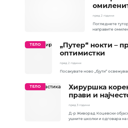
омиленит
пред 2 години
Погледнете тутори
направите омилен
„Путер“ нокти – 
ТЕЛО
оптимистки
пред 2 години
Посакувате ново „бјути“ освежува
Хируршка корекц
ТЕЛО
прави и најчес
пред 3 години
Д-р Живорад Коцевски објасну
ушните школки и одговара на