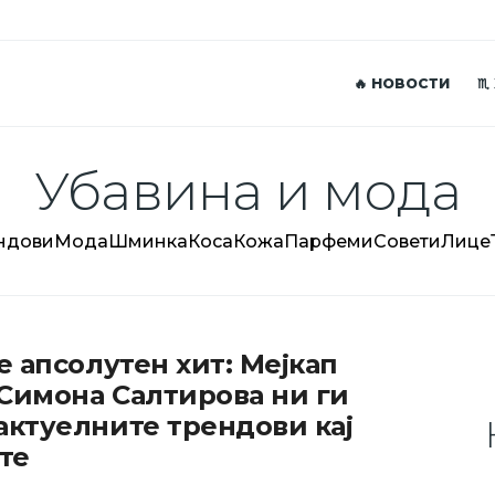
🔥 НОВОСТИ
♏
Убавина и мода
ндови
Мода
Шминка
Коса
Кожа
Парфеми
Совети
Лице
 е апсолутен хит: Мејкап
 Симона Салтирова ни ги
актуелните трендови кај
те