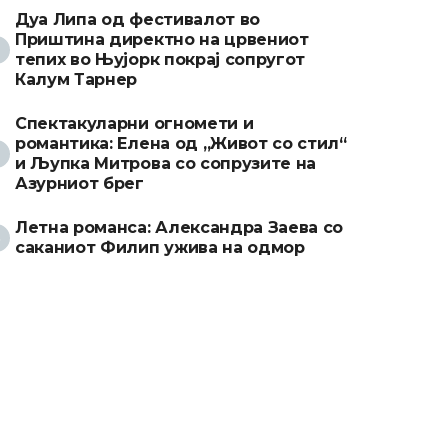
Дуа Липа од фестивалот во
Приштина директно на црвениот
тепих во Њујорк покрај сопругот
Калум Тарнер
Спектакуларни огномети и
романтика: Елена од „Живот со стил“
и Љупка Митрова со сопрузите на
Азурниот брег
Летна романса: Александра Заева со
саканиот Филип ужива на одмор