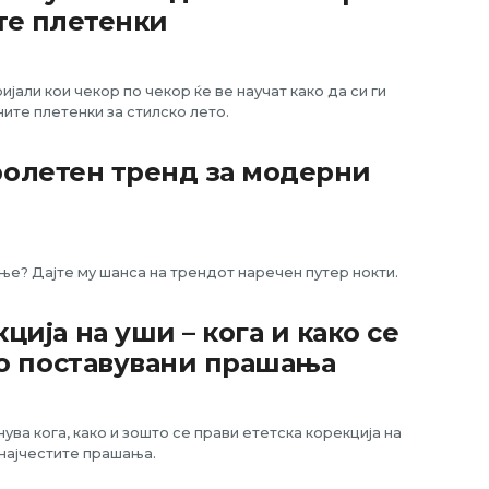
е плетенки
јали кои чекор по чекор ќе ве научат како да си ги
ите плетенки за стилско лето.
пролетен тренд за модерни
ње? Дајте му шанса на трендот наречен путер нокти.
ија на уши – кога и како се
то поставувани прашања
ва кога, како и зошто се прави ететска корекција на
 најчестите прашања.