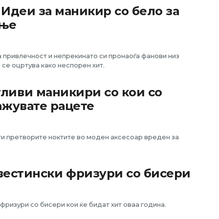
 Идеи за маникир со бело за
ање
 привлечност и непрекинато си пронаоѓа фанови низ
о се оцртува како неспорен хит.
ливи маникири со кои со
ажувате рацете
ги претворите ноктите во моден аксесоар вреден за
вестински фризури со бисери
фризури со бисери кои ќе бидат хит оваа година.