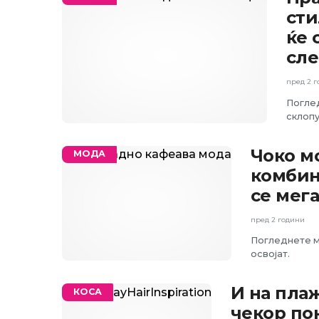
сти
ќе 
сле
пред 2 
Поглед
склопу
Чоко м
МОДА
комбин
се мега
пред 2 години
Погледнете м
освојат.
И на плаж
КОСА
чекор по