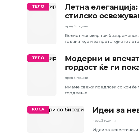
Летна елеганција:
ТЕЛО
стилско освежув
пред 3 години
Белиот маникир таи безвременска
годините, а и за претстојното лет
Модерни и впечат
ТЕЛО
гордост ќе ги пок
пред 3 години
Имаме свежи предлози со кои ќе 
гордеење.
Идеи за не
КОСА
пред 3 години
Идеи за невестински 