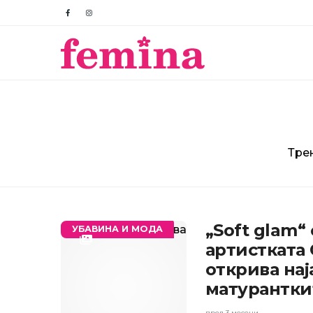
Тре
„Soft glam“
УБАВИНА И МОДА
артистката
открива нај
матурантки
пред 3 месеци