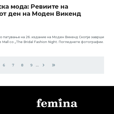
ка мода: Ревиите на
от ден на Моден Викенд
 патување на 26. издание на Моден Викенд Скопје заврши
e Mall со „The Bridal Fashion Night. Погледнете фотографии.
6
7
8
9
…
Page
Page
Page
Page
Next page
Last page