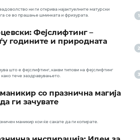
задоволство ни ги открива најактуелните матурски
га се во прашање шминката и фризурата.
цевски: Фејслифтинг –
ѓу годините и природната
ва што е фејслифтинг, какви типови на фејслифтинг
и како тече заздравувањето.
 маникир со празнична магија
да ги зачувате
зничен маникир кои ќе сакате да ги копирате.
знична инспирација: Идеи за