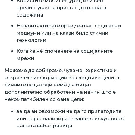
Користите мобилен уред или веб
прелистувач за пристап до нашата
содржина
Нѐ контактирате преку e-mail, социјални
медиуми или на какви било слични
технологии
Кога ќе нѐ споменете на социјалните
мрежи
Можеме да собираме, чуваме, користиме и
откриваме информации за следниве цели, а
личните податоци нема да бидат
дополнително обработени на начин што е
некомпатибилен со овие цели:
за да ви овозможиме да го прилагодите
или персонализирате вашето искуство со
нашата веб-страница