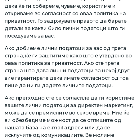
дека ќе ги собереме, чуваме, користиме и
откриваме во согласност со оваа политика на
приватност. Го задржувате правото да барате
детали за какви било лични податоци што ги
поседуваме за вас.
Ако добиеме лични податоци за вас од трета
страна, ќе ги заштитиме како што е утврдено во
оваа политика за приватност. Ако сте трета
страна што дава лични податоци за некој друг,
вие гарантирате дека имате согласност од тоа
лице да ни ги дадете личните податоци.
Ако претходно сте се согласиле да ги користиме
вашите лични податоци за директен маркетинг,
може да се премислите во секое време. Ние ќе
ви обезбедиме можност да се отпишете од
нашата база на e-mail адреси или да се
исклучите од комуникациите. Ве молиме