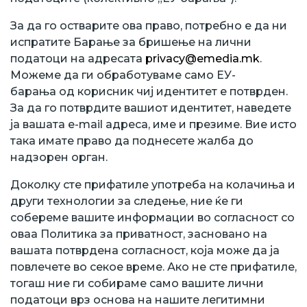
За да го остварите ова право, потребно е да ни
испратите Барање за бришење на лични
податоци на адресата
privacy@emedia.mk
.
Можеме да ги обработуваме само ЕУ-
барања од корисник чиј идентитет е потврден.
За да го потврдите вашиот идентитет, наведете
ја вашата e-mail адреса, име и презиме. Вие исто
така имате право да поднесете жалба до
надзорен орган.
Доколку сте прифатиле употреба на колачиња и
други технологии за следење, ние ќе ги
собереме вашите информации во согласност со
оваа Политика за приватност, засновано на
вашата потврдена согласност, која може да ја
повлечете во секое време. Ако не сте прифатиле,
тогаш ние ги собираме само вашите лични
податоци врз основа на нашите легитимни