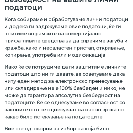
податоци
Кога собираме и обработуваме лични податоци
и додека ги задржуваме овие податоци, ќе ги
штитиме во рамките на комерцијално
прифатливите средства за да спречиме загуба и
кражба, како и неовластен пристап, откривање,
копирање, употреба или модификација.
Иако ќе се потрудиме да ги заштитиме личните
податоци што ни ги давате, ве советуваме дека
ниту еден метод за електронско пренесување
или складирање не е 100% безбеден и никој не
може да гарантира апсолутна безбедност на
податоците. Ќе се однесуваме во согласност со
законите што се однесуваат на нас во врска со
какво било истекување на податоците.
Вие сте одговорни за избор на која било