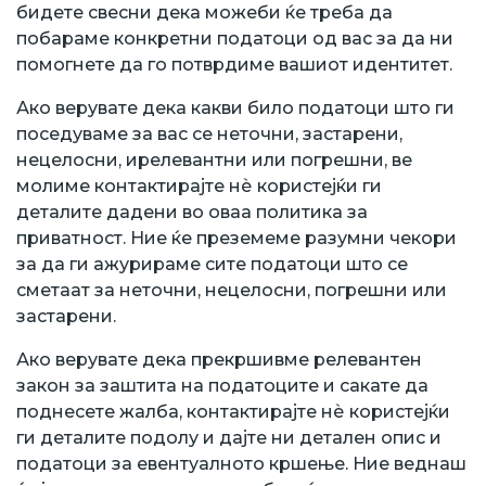
бидете свесни дека можеби ќе треба да
побараме конкретни податоци од вас за да ни
помогнете да го потврдиме вашиот идентитет.
Ако верувате дека какви било податоци што ги
поседуваме за вас се неточни, застарени,
нецелосни, ирелевантни или погрешни, ве
молиме контактирајте нѐ користејќи ги
деталите дадени во оваа политика за
приватност. Ние ќе преземеме разумни чекори
за да ги ажурираме сите податоци што се
сметаат за неточни, нецелосни, погрешни или
застарени.
Ако верувате дека прекршивме релевантен
закон за заштита на податоците и сакате да
поднесете жалба, контактирајте нѐ користејќи
ги деталите подолу и дајте ни детален опис и
податоци за евентуалното кршење. Ние веднаш