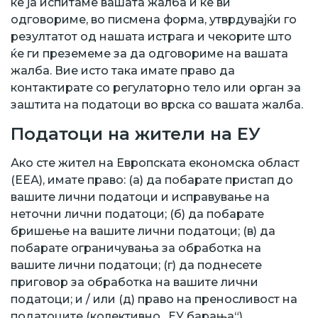
ќе ја испитаме вашата жалба и ќе ви
одговориме, во писмена форма, утврдувајќи го
резултатот од нашата истрага и чекорите што
ќе ги преземеме за да одговориме на вашата
жалба. Вие исто така имате право да
контактирате со регулаторно тело или орган за
заштита на податоци во врска со вашата жалба.
Податоци на жители на ЕУ
Ако сте жител на Европската економска област
(ЕЕА), имате право: (а) да побарате пристап до
вашите лични податоци и исправување на
неточни лични податоци; (б) да побарате
бришење на вашите лични податоци; (в) да
побарате ограничувања за обработка на
вашите лични податоци; (г) да поднесете
приговор за обработка на вашите лични
податоци; и / или (д) право на преносливост на
податоците (колективно „ЕУ барања“).