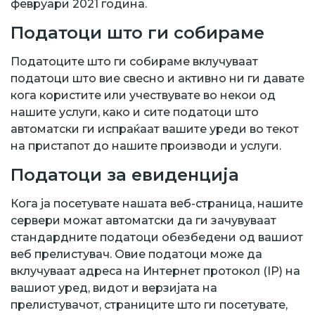
февруари 2021 година.
Податоци што ги собираме
Податоците што ги собираме вклучуваат
податоци што вие свесно и активно ни ги давате
кога користите или учествувате во некои од
нашите услуги, како и сите податоци што
автоматски ги испраќаат вашите уреди во текот
на пристапот до нашите производи и услуги.
Податоци за евиденција
Кога ја посетувате нашата веб-страница, нашите
сервери можат автоматски да ги зачувуваат
стандардните податоци обезбедени од вашиот
веб прелистувач. Овие податоци може да
вклучуваат адреса на Интернет протокол (IP) на
вашиот уред, видот и верзијата на
прелистувачот, страниците што ги посетувате,