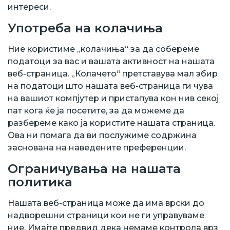
интереси.
Употреба на колачиња
Ние користиме „колачиња“ за да собереме
податоци за вас и вашата активност на нашата
веб-страница. „Колачето“ претставува мал збир
на податоци што нашата веб-страница ги чува
на вашиот компјутер и пристапува кон нив секој
пат кога ќе ја посетите, за да можеме да
разбереме како ја користите нашата страница.
Ова ни помага да ви послужиме содржина
заснована на наведените преференции.
Ограничувања на нашата
политика
Нашата веб-страница може да има врски до
надворешни страници кои не ги управуваме
ние. Имајте предвид дека немаме контрола врз