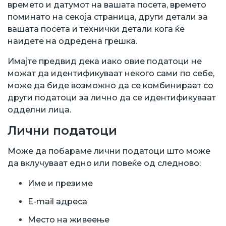
времето и датумот на вашата посета, времето
поминато на секоја страница, други детали за
вашата посета и технички детали кога ќе
наидете на одредена грешка.
Имајте предвид дека иако овие податоци не
можат да идентификуваат некого сами по себе,
може да биде возможно да се комбинираат со
други податоци за лично да се идентификуваат
одделни лица.
Лични податоци
Може да побараме лични податоци што може
да вклучуваат едно или повеќе од следново:
Име и презиме
E-mail адреса
Место на живеење