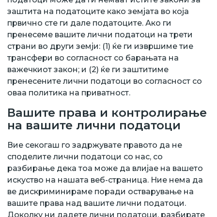
заштита на податоците како земјата во која
првично сте ги дале податоците. Ако ги
пренесеме вашите лични податоци на трети
страни во други земји: (1) ќе ги извршиме тие
трансфери во согласност со барањата на
важечкиот закон; и (2) ќе ги заштитиме
пренесените лични податоци во согласност со
оваа политика на приватност.
Вашите права и контролирање
на вашите лични податоци
Вие секогаш го задржувате правото да не
споделите лични податоци со нас, со
разбирање дека тоа може да влијае на вашето
искуство на нашата веб-страница. Ние нема да
ве дискриминираме поради остварување на
вашите права над вашите лични податоци.
Доколку ни дадете лични податоци, разбирате