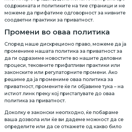
содржината и политиките на тие страници и не
можеме да прифатиме одговорност за нивните
соодветни практики за приватност.
Промени во оваа политика
Според наше дискреционо право, можеме да ја
промениме нашата политика за приватност за
да ги одразиме новостите во нашите деловни
процеси, тековните прифатливи практики или
законските или регулаторните промени. Ако
решиме да ја промениме оваа политика за
приватност, промените ќе ги објавиме тука – на
истиот линк преку кој пристапувате до оваа
политика за приватност.
Доколку е законски неопходно, ќе побараме
ваша дозвола или ќе ви дадеме можност да се
определите или да се откажете од какво било