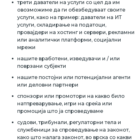
трети даватели на услуги со цел да им
овозможиме да ги обезбедуваат своите
услуги, како на пример: даватели на ИТ
услуги, складирање на податоци,
провајдери на хостинг и сервери, рекламни
или аналитички платформи, социјални
мрежи
нашите вработени, изведувачи и / или
поврзани субјекти
нашите постојни или потенцијални агенти
или деловни партнери
спонзори или промотори на какво било
натпреварување, игри на среќа или
промоција што ја спроведуваме
судови, трибунали, регулаторни тела и
службеници за спроведување на законот,
како што налага законот, во врска со какви