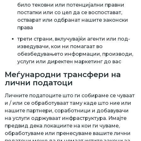
било тековни или потенцијални правни
постапки или со цел да се воспостават,
остварат или одбранат нашите законски
права
трети страни, вклучувајќи агенти или под-
изведувачи, кои ни помагаат во
обезбедувањето информации, производи,
услуги или директен маркетинг до вас
Меѓународни трансфери на
лични податоци
Личните податоците што ги собираме се чуваат
и / или се обработуваат таму каде што ние или
нашите партнери, соработници и добавувачи
на услуги одржуваат инфраструктура. Имајте
предвид дека локациите на кои ги чуваме,
обработуваме или пренесуваме вашите лични
податоци може да ги немаат истите закони за