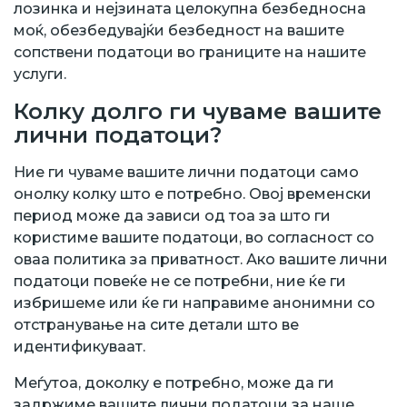
лозинка и нејзината целокупна безбедносна
моќ, обезбедувајќи безбедност на вашите
сопствени податоци во границите на нашите
услуги.
Колку долго ги чуваме вашите
лични податоци?
Ние ги чуваме вашите лични податоци само
онолку колку што е потребно. Овој временски
период може да зависи од тоа за што ги
користиме вашите податоци, во согласност со
оваа политика за приватност. Ако вашите лични
податоци повеќе не се потребни, ние ќе ги
избришеме или ќе ги направиме анонимни со
отстранување на сите детали што ве
идентификуваат.
Меѓутоа, доколку е потребно, може да ги
задржиме вашите лични податоци за наше