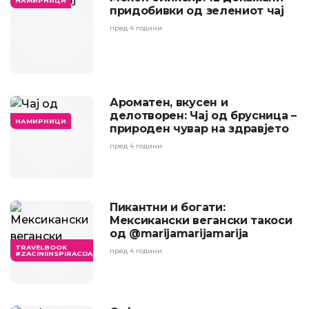
НАМИРНИЦИ
придобивки од зелениот чај
пред 4 години
Ароматен, вкусен и
делотворен: Чај од брусница –
НАМИРНИЦИ
природен чувар на здравјето
пред 4 години
Пикантни и богати:
Мексикански вегански такоси
од @marijamarijamarija
TRAVELBOOK
пред 4 години
#ZACINIINSPIRACIJA