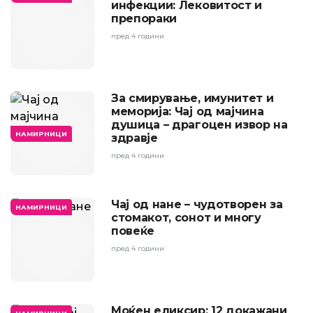
инфекции: Лековитост и
препораки
пред 4 години
За смирување, имунитет и
меморија: Чај од мајчина
душица – драгоцен извор на
НАМИРНИЦИ
здравје
пред 4 години
Чај од нане – чудотворен за
НАМИРНИЦИ
стомакот, сонот и многу
повеќе
пред 4 години
Моќен еликсир: 12 докажани