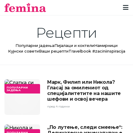
Рецепти
Популарни јадења
Пијалаци и коктели
Намирници
Кујнски совети
Ваши рецепти
Travelbook #zaciniinspiracija
Марк, Филип или Никола?
Гласај за омилениот од
ПОПУЛАРНИ
ЈАДЕЊА
специјалитетите на нашите
шефови и освој вечера
пред 4 години
„По лутење, следи смеење“:
Деликатесно изненадување
ПОПУЛАРНИ