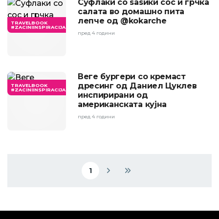
Суфлаки со ѕаѕики сос и грчка
салата во домашно пита
лепче од @kokarche
TRAVELBOOK
#ZACINIINSPIRACIJA
пред 4 години
Веге бургери со кремаст
дресинг од Даниел Цуклев
TRAVELBOOK
#ZACINIINSPIRACIJA
инспирирани од
американската кујна
пред 4 години
Pagination
1
Current page
Next page
Last page