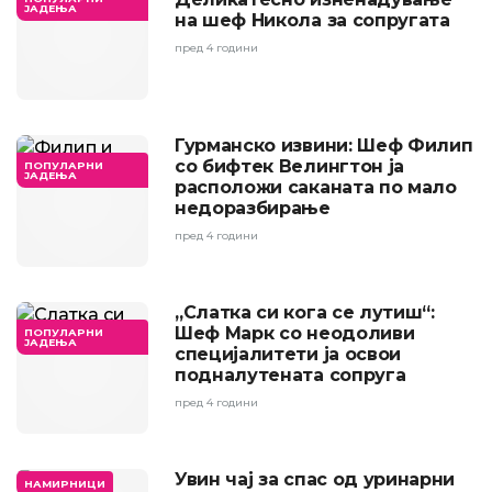
ЈАДЕЊА
на шеф Никола за сопругата
пред 4 години
Гурманско извини: Шеф Филип
со бифтек Велингтон ја
ПОПУЛАРНИ
ЈАДЕЊА
расположи саканата по мало
недоразбирање
пред 4 години
„Слатка си кога се лутиш“:
Шеф Марк со неодоливи
ПОПУЛАРНИ
ЈАДЕЊА
специјалитети ја освои
подналутената сопруга
пред 4 години
Увин чај за спас од уринарни
НАМИРНИЦИ