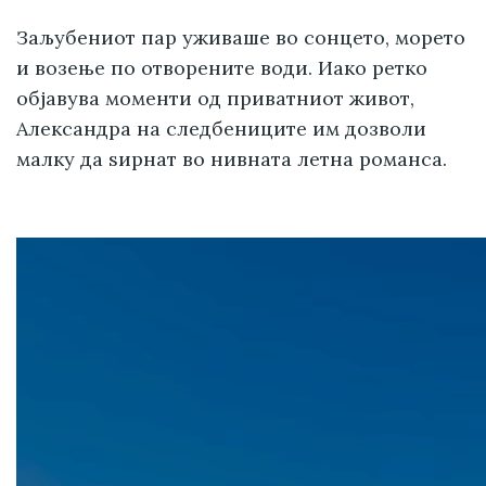
Заљубениот пар уживаше во сонцето, морето
и возење по отворените води. Иако ретко
објавува моменти од приватниот живот,
Александра на следбениците им дозволи
малку да ѕирнат во нивната летна романса.