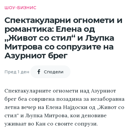
ШОУ-БИЗНИС
Спектакуларни огномети и
романтика: Елена од
„Живот со стил“ и Љупка
Митрова со сопрузите на
Азурниот брег
Пред 1 ден
Cподели
Спектакуларните огномети над Азурниот
брег беа совршена позадина за незаборавна
летна вечер на Елена Најдоски од „Живот со
стил“ и Љупка Митрова, кои деновиве
уживаат во Кан со своите сопрузи.