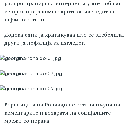
распространија на интернет, а уште побрзо
се проширија коментарите за изгледот на
нејзиното тело.
Додека едни ја критикуваа што се здебелила,
други ја пофалија за изгледот.
Вереницата на Роналдо не остана имуна на
коментарите и возврати на социјалните
мрежи со порака: