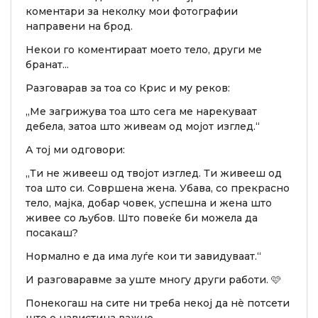
коментари за неколку мои фотографии
направени на брод.
Некои го коментираат моето тело, други ме
бранат...
Разговарав за тоа со Крис и му реков:
„Ме загрижува тоа што сега ме нарекуваат
дебела, затоа што живеам од мојот изглед.“
А тој ми одговори:
„Ти не живееш од твојот изглед. Ти живееш од
тоа што си. Совршена жена. Убава, со прекрасно
тело, мајка, добар човек, успешна и жена што
живее со љубов. Што повеќе би можела да
посакаш?
Нормално е да има луѓе кои ти завидуваат.“
И разговаравме за уште многу други работи. 🩷
Понекогаш на сите ни треба некој да нè потсети