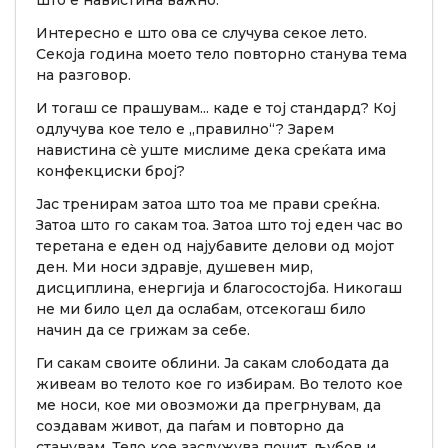
што е навистина важно.
Интересно е што ова се случува секое лето.
Секоја година моето тело повторно станува тема
на разговор.
И тогаш се прашувам... каде е тој стандард? Кој
одлучува кое тело е „правилно“? Зарем
навистина сè уште мислиме дека среќата има
конфекциски број?
Јас тренирам затоа што тоа ме прави среќна.
Затоа што го сакам тоа. Затоа што тој еден час во
теретана е еден од најубавите делови од мојот
ден. Ми носи здравје, душевен мир,
дисциплина, енергија и благосостојба. Никогаш
не ми било цел да ослабам, отсекогаш било
начин да се грижам за себе.
Ги сакам своите облини. Ја сакам слободата да
живеам во телото кое го избирам. Во телото кое
ме носи, кое ми овозможи да прегрнувам, да
создавам живот, да паѓам и повторно да
станувам. Тело кое заслужува почит, љубов и