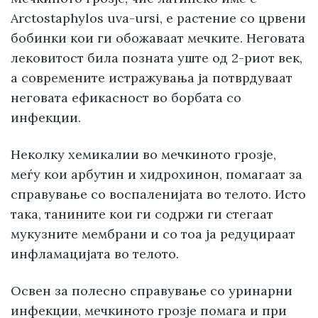
Arctostaphylos uva-ursi, е растение со црвени
бобинки кои ги обожаваат мечките. Неговата
лековитост била позната уште од 2-риот век,
а современите истражувања ја потврдуваат
неговата ефикасност во борбата со
инфекции.
Неколку хемикалии во мечкиното грозје,
меѓу кои арбутин и хидрохинон, помагаат за
справување со воспаленијата во телото. Исто
така, танините кои ги содржи ги стегаат
мукузните мембрани и со тоа ја редуцираат
инфламацијата во телото.
Освен за полесно справување со уринарни
инфекции, мечкиното грозје помага и при