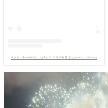
A post shared by Ljupka MITROVA 🫀 (@ljupka_mitrova)