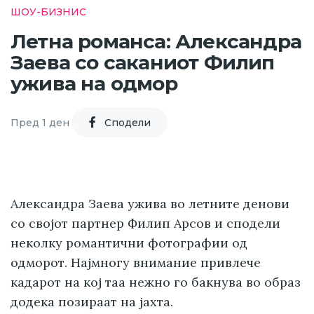
ШОУ-БИЗНИС
Летна романса: Александра
Заева со саканиот Филип
ужива на одмор
Пред 1 ден
Cподели
Александра Заева ужива во летните денови
со својот партнер Филип Арсов и сподели
неколку романтични фотографии од
одморот. Најмногу внимание привлече
кадарот на кој таа нежно го бакнува во образ
додека позираат на јахта.