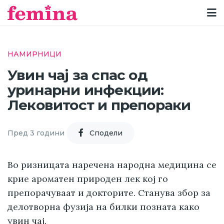
НАМИРНИЦИ
Увин чај за спас од
уринарни инфекции:
Лековитост и препораки
Пред 3 години
Cподели
Во ризницата наречена народна медицина се
крие ароматен природен лек кој го
препорачуваат и докторите. Станува збор за
делотворна фузија на билки позната како
увин чај.