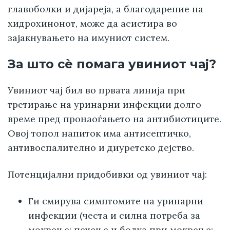
главоболки и дијареја, а благодарение на
хидрохинонот, може да асистира во
зајакнувањето на имуниот систем.
За што сè помага увиниот чај?
Увиниот чај бил во првата линија при
третирање на уринарни инфекции долго
време пред пронаоѓањето на антибиотиците.
Овој топол напиток има антисептичко,
антивоспалително и диуретско дејство.
Потенцијални придобивки од увиниот чај:
Ги смирува симптомите на уринарни
инфекции (честа и силна потреба за
мокрење; печење и болка при мокрење;