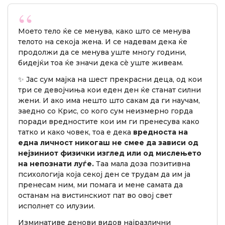
Моето тело ќе се менува, како што се менува
телото на секоја жена. И се надевам дека ќе
продолжи да се менува уште многу години,
бидејќи тоа ќе значи дека сè уште живеам.
✨ Јас сум мајка на шест прекрасни деца, од кои
три се девојчиња кои еден ден ќе станат силни
жени. И ако има нешто што сакам да ги научам,
заедно со Крис, со кого сум неизмерно горда
поради вредностите кои им ги пренесува како
татко и како човек, тоа е дека
вредноста на
една личност никогаш не смее да зависи од
нејзиниот физички изглед или од мислењето
на непознати луѓе.
Таа мала доза позитивна
психологија која секој ден се трудам да им ја
пренесам ним, ми помага и мене самата да
останам на вистинскиот пат во овој свет
исполнет со илузии.
Изминативе денови видов најразлични