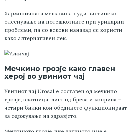
Хармоничната мешавина нуди вистинско
олеснување на потешкотиите при уринарни
проблеми, па со векови наназад се користи
како алтернативен лек.
Мечкино грозје како главен
херој во увиниот чај
Увиниот чај Urosal
е составен од мечкино
грозје, златница, лист од бреза и коприва –
четири билки кои обединето функционираат
за одржување на здравјето.
Мечкиното грозје, чие латинско име е