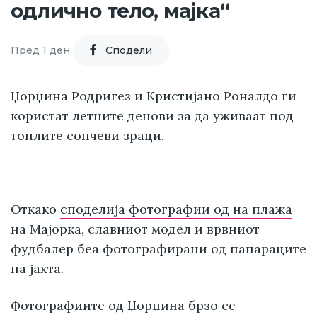
одлично тело, мајка“
Пред 1 ден
Cподели
Џорџина Родригез и Кристијано Роналдо ги
користат летните денови за да уживаат под
топлите сончеви зраци.
Откако
споделија фотографии од на плажа
на Мајорка
, славниот модел и врвниот
фудбалер беа фотографирани од папараците
на јахта.
Фотографиите од Џорџина брзо се