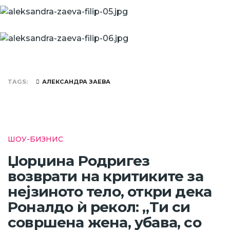
TAGS
АЛЕКСАНДРА ЗАЕВА
ШОУ-БИЗНИС
Џорџина Родригез
возврати на критиките за
нејзиното тело, откри дека
Роналдо ѝ рекол: „Ти си
совршена жена, убава, со