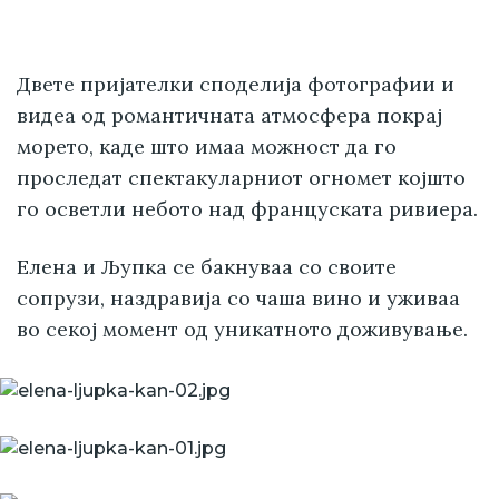
Двете пријателки споделија фотографии и
видеа од романтичната атмосфера покрај
морето, каде што имаа можност да го
проследат спектакуларниот огномет којшто
го осветли небото над француската ривиера.
Елена и Љупка се бакнуваа со своите
сопрузи, наздравија со чаша вино и уживаа
во секој момент од уникатното доживување.