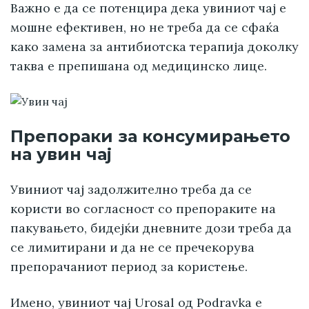
Важно е да се потенцира дека увиниот чај е
мошне ефективен, но не треба да се сфаќа
како замена за антибиотска терапија доколку
таква е препишана од медицинско лице.
Препораки за консумирањето
на увин чај
Увиниот чај задолжително треба да се
користи во согласност со препораките на
пакувањето, бидејќи дневните дози треба да
се лимитирани и да не се пречекорува
препорачаниот период за користење.
Имено,
увиниот чај Urosal
од Podravka е