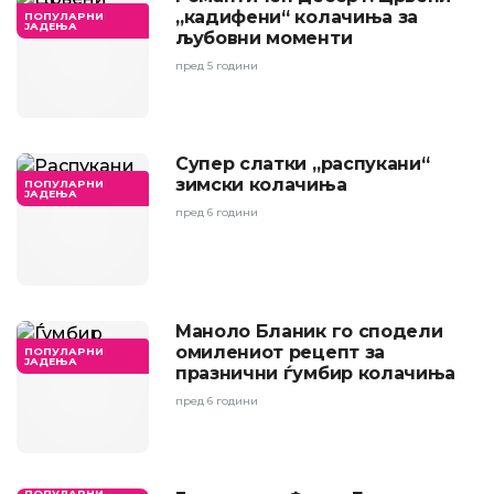
„кадифени“ колачиња за
ПОПУЛАРНИ
ЈАДЕЊА
љубовни моменти
пред 5 години
Супер слатки „распукани“
зимски колачиња
ПОПУЛАРНИ
ЈАДЕЊА
пред 6 години
Маноло Бланик го сподели
омилениот рецепт за
ПОПУЛАРНИ
ЈАДЕЊА
празнични ѓумбир колачиња
пред 6 години
ПОПУЛАРНИ