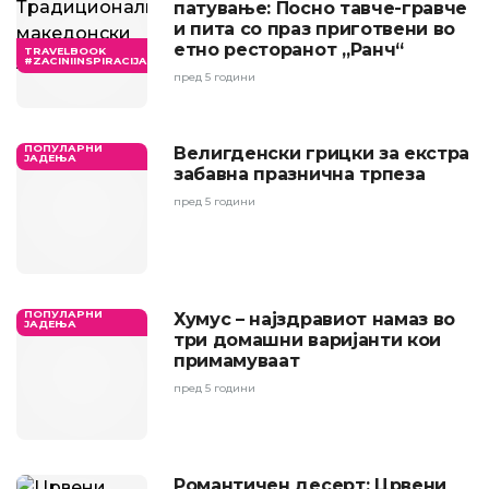
патување: Посно тавче-гравче
и пита со праз приготвени во
етно ресторанот „Ранч“
TRAVELBOOK
#ZACINIINSPIRACIJA
пред 5 години
ПОПУЛАРНИ
Велигденски грицки за екстра
ЈАДЕЊА
забавна празнична трпеза
пред 5 години
ПОПУЛАРНИ
Хумус – најздравиот намаз во
ЈАДЕЊА
три домашни варијанти кои
примамуваат
пред 5 години
Романтичен десерт: Црвени