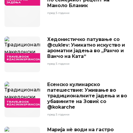
ЈАДЕЊА
Маноло Бланик
пред 5 години
Хедонистичко патување со
@cuklev: Уникатно искуство и
ароматни јадења во „Ранчо и
Ванчо на Ката“
TRAVELBOOK
#ZACINIINSPIRACIJA
пред 5 години
Есенско кулинарско
патешествие: Уживање во
традиционалните јадења и во
убавините на Зовиќ со
TRAVELBOOK
#ZACINIINSPIRACIJA
@kokarche
пред 5 години
Марија нè води на гастро