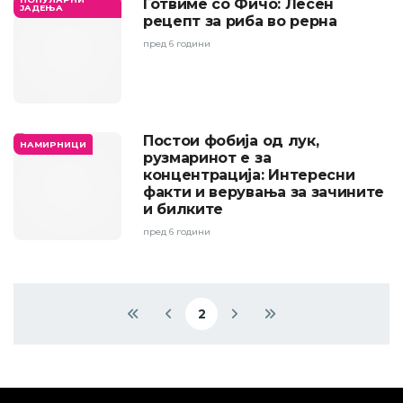
Готвиме со Фичо: Лесен
ЈАДЕЊА
рецепт за риба во рерна
пред 6 години
Постои фобија од лук,
НАМИРНИЦИ
рузмаринот е за
концентрација: Интересни
факти и верувања за зачините
и билките
пред 6 години
Pagination
2
First page
Previous page
Current page
Next page
Last page