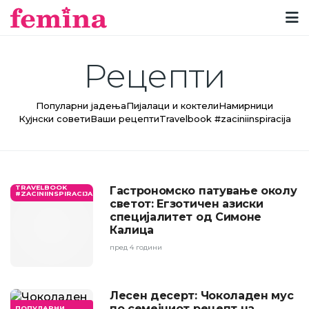
Рецепти
Популарни јадења
Пијалаци и коктели
Намирници
Кујнски совети
Ваши рецепти
Travelbook #zaciniinspiracija
TRAVELBOOK
Гастрономско патување околу
#ZACINIINSPIRACIJA
светот: Егзотичен азиски
специјалитет од Симоне
Калица
пред 4 години
Лесен десерт: Чоколаден мус
по семејниот рецепт на
ПОПУЛАРНИ