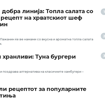
и добра линија: Топла салата со
 рецепт на хрватскиот шеф
нин
Пажанин ќе ве намами со вкусна и ароматна топла салата
к.
и хранливи: Туна бургери
 и поздрава алтернатива на класичните хамбугери –
ели рецептот за популарните
фтиња