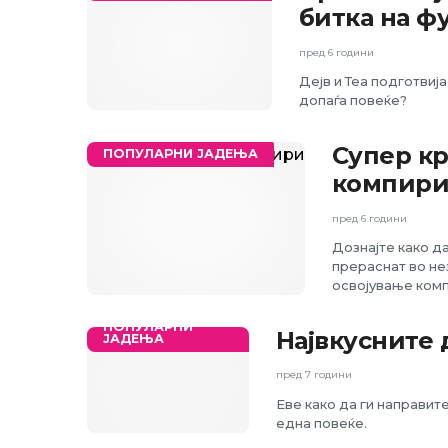
битка на ф
пред 6 години
Дејв и Теа подготвиј
допаѓа повеќе?
Супер к
ПОПУЛАРНИ ЈАДЕЊА
компир
пред 6 години
Дознајте како д
прераснат во не
освојување ком
ПОПУЛАРНИ
Највкусните
ЈАДЕЊА
пред 7 години
Еве како да ги направит
една повеќе.