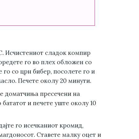
°С. Исчистениот сладок компир
поредете го во плех обложен со
е го со црн бибер, посолете го и
асло. Печете околу 20 минути.
те доматчиња пресечени на
 бататот и печете уште околу 10
дајте го исечканиот кромид,
магдоносот. Ставете малку оцет и