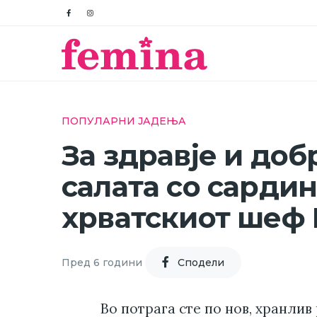
ПОПУЛАРНИ ЈАДЕЊА
За здравје и доб
салата со сардин
хрватскиот шеф
Пред 6 години
Cподели
Во потрага сте по нов, хранлив