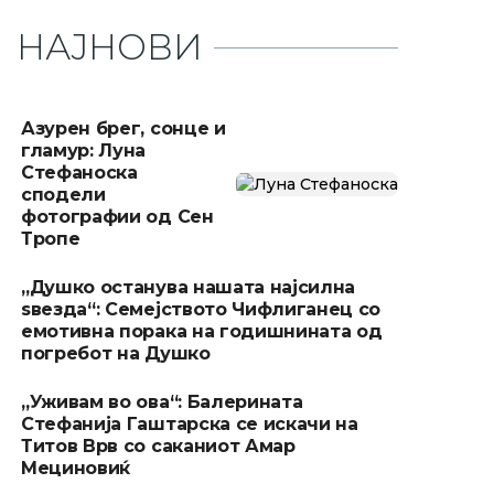
НАЈНОВИ
Азурен брег, сонце и
гламур: Луна
Стефаноска
сподели
фотографии од Сен
Тропе
„Душко останува нашата најсилна
ѕвезда“: Семејството Чифлиганец со
емотивна порака на годишнината од
погребот на Душко
„Уживам во ова“: Балерината
Стефанија Гаштарска се искачи на
Титов Врв со саканиот Амар
Мециновиќ