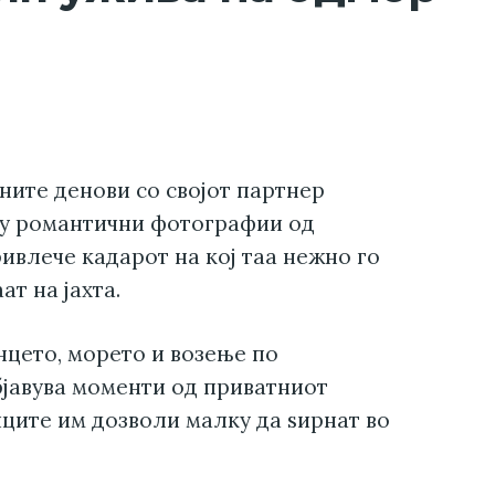
ните денови со својот партнер
ку романтични фотографии од
ивлече кадарот на кој таа нежно го
ат на јахта.
цето, морето и возење по
бјавува моменти од приватниот
ците им дозволи малку да ѕирнат во