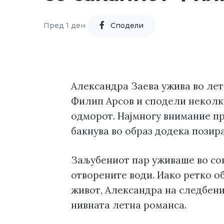
Пред 1 ден
Cподели
Александра Заева ужива во лет
Филип Арсов и сподели некол
одморот. Најмногу внимание пр
бакнува во образ додека позира
Заљубениот пар уживаше во сон
отворените води. Иако ретко о
живот, Александра на следбени
нивната летна романса.