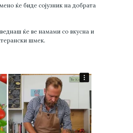
мено ќе биде сојузник на добрата
веднаш ќе ве намами со вкусна и
итерански шмек.