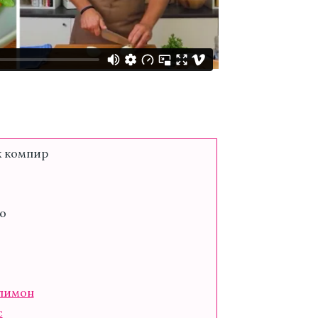
к компир
о
 лимон
с