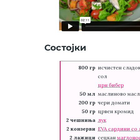
Состојки
800 гр
исчистен сладо
сол
црн бибер
50 мл
маслиново масл
200 гр
чери домати
50 гр
црвен кромид
2 чешниња
лук
2 конзерви
EVA сардини со
2 лажици
сецкан
магдоно