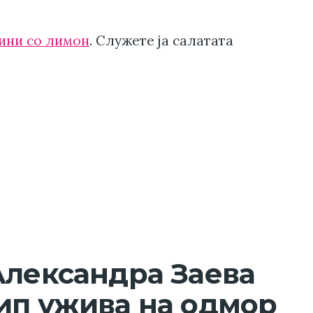
ини со лимон
. Служете ја салатата
Александра Заева
ип ужива на одмор