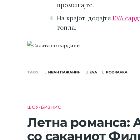
промешајте.
На крајот, додајте
EVA сард
топла.
TAGS
ИВАН ПАЖАНИН
EVA
PODRAVKA
ШОУ-БИЗНИС
Летна романса: 
со саканиот Фил