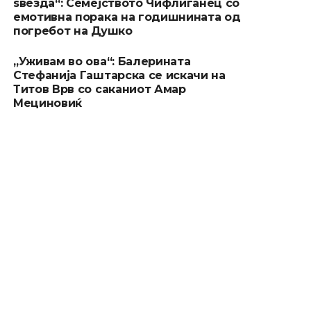
ѕвезда“: Семејството Чифлиганец со
емотивна порака на годишнината од
погребот на Душко
„Уживам во ова“: Балерината
Стефанија Гаштарска се искачи на
Титов Врв со саканиот Амар
Мециновиќ