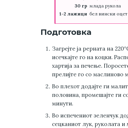
30 гр
млада рукола
1-2 лажици
бел вински оцет
Подготовка
Загрејте ја рерната на 220
исечкајте го на коцки. Рас
хартија за печење. Поросет
прелијте го со маслиново м
Во плехот додајте ги мали
половина, промешајте ги со
минути.
Во испечениот зеленчук до
сецканиот лук, руколата и 