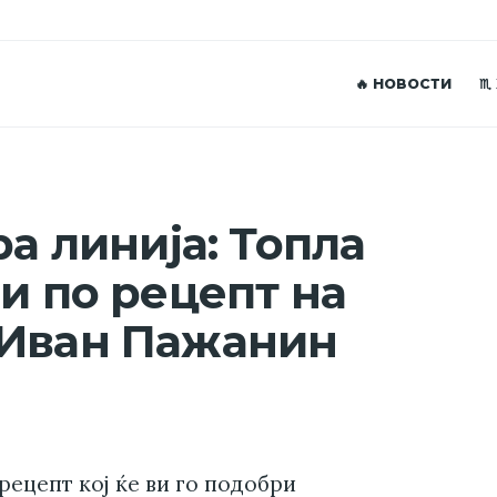
🔥 НОВОСТИ
♏
ра линија: Топла
и по рецепт на
 Иван Пажанин
 рецепт кој ќе ви го подобри