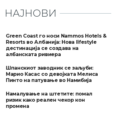
НАЈНОВИ
Green Coast го носи Nammos Hotels &
Resorts во Албанија: Нова lifestyle
дестинација се создава на
албанската ривиера
Шпанскиот заводник се заљуби:
Марио Касас со девојката Мелиса
Пинто на патување во Намибија
Намалување на штетите: помал
ризик како реален чекор кон
промена