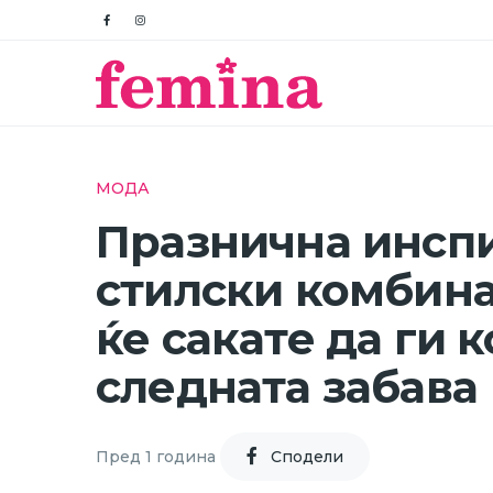
МОДА
Празнична инспи
стилски комбин
ќе сакате да ги 
следната забава
Пред 1 година
Cподели