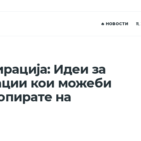
🔥 НОВОСТИ
♏
рација: Идеи за
ации кои можеби
копирате на