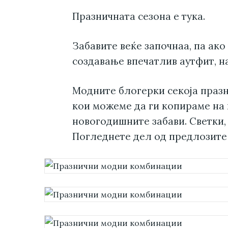
Празничната сезона е тука.
Забавите веќе започнаа, па ако
создавање впечатлив аутфит, н
Модните блогерки секоја праз
кои можеме да ги копираме на
новогодишните забави. Светки, 
Погледнете дел од предлозите