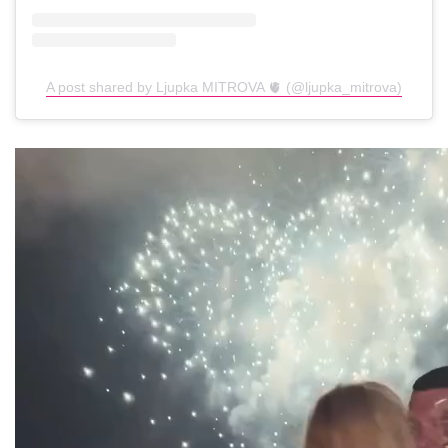
A post shared by Ljupka MITROVA 🫀 (@ljupka_mitrova)