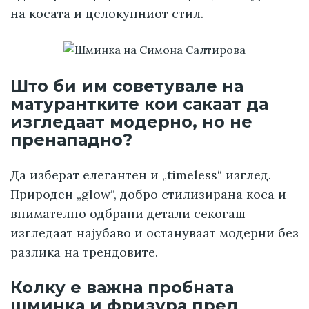
на косата и целокупниот стил.
Што би им советувале на
матурантките кои сакаат да
изгледаат модерно, но не
пренападно?
Да изберат елегантен и „timeless“ изглед.
Природен „glow“, добро стилизирана коса и
внимателно одбрани детали секогаш
изгледаат најубаво и остануваат модерни без
разлика на трендовите.
Колку е важна пробната
шминка и фризура пред