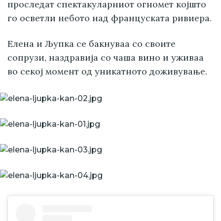
проследат спектакуларниот огномет којшто
го осветли небото над француската ривиера.
Елена и Љупка се бакнуваа со своите
сопрузи, наздравија со чаша вино и уживаа
во секој момент од уникатното доживување.