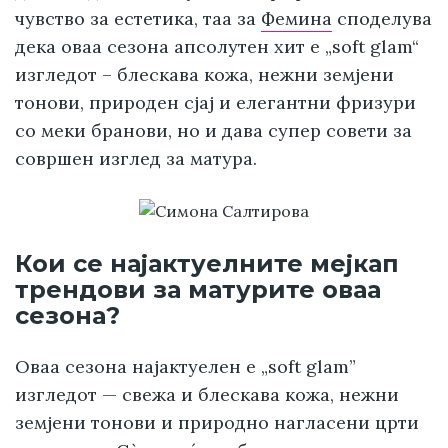
чувство за естетика, таа за
Фемина
споделува
дека оваа сезона апсолутен хит е „soft glam“
изгледот – блескава кожа, нежни земјени
тонови, природен сјај и елегантни фризури
со меки бранови, но и дава супер совети за
совршен изглед за матура.
Кои се најактуелните мејкап
трендови за матурите оваа
сезона?
Оваа сезона најактуелен е „soft glam”
изгледот — свежа и блескава кожа, нежни
земјени тонови и природно нагласени црти