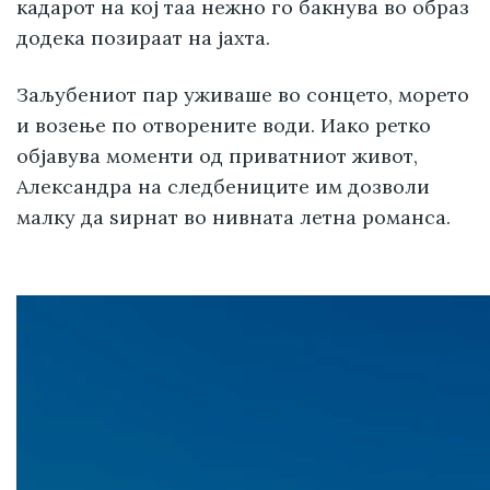
кадарот на кој таа нежно го бакнува во образ
додека позираат на јахта.
Заљубениот пар уживаше во сонцето, морето
и возење по отворените води. Иако ретко
објавува моменти од приватниот живот,
Александра на следбениците им дозволи
малку да ѕирнат во нивната летна романса.