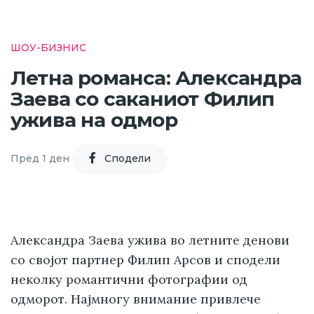
ШОУ-БИЗНИС
Летна романса: Александра
Заева со саканиот Филип
ужива на одмор
Пред 1 ден
Cподели
Александра Заева ужива во летните денови
со својот партнер Филип Арсов и сподели
неколку романтични фотографии од
одморот. Најмногу внимание привлече