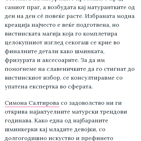
самиот праг, а возбудата кај матурантките од
ден на ден сѐ повеќе расте. Избраната модна
креација најчесто е веќе подготвена, но
вистинската магија која го комплетира
целокупниот изглед секогаш се крие во
финалните детали како шминката,
фризурата и аксесоарите. За да им
помогнеме на славеничките да го стигнат до
вистинскиот избор, се консултиравме со
упатена експертка во сферата.
Симона Салтирова
со задоволство ни ги
открива најактуелните матурски трендови
годинава. Како една од најбараните
шминкерки кај младите девојки, со
долгогодишно искуство и префинето