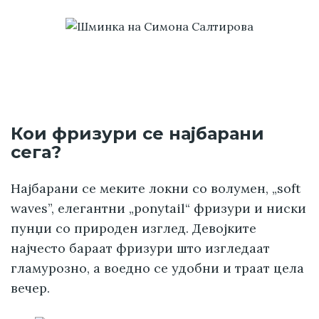
Кои фризури се најбарани
сега?
Најбарани се меките локни со волумен, „soft
waves”, елегантни „ponytail“ фризури и ниски
пунџи со природен изглед. Девојките
најчесто бараат фризури што изгледаат
гламурозно, а воедно се удобни и траат цела
вечер.