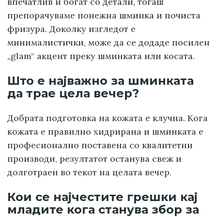
впечатлив и богат со детали, тогаш
препорачуваме понежна шминка и почиста
фризура. Доколку изгледот е
минималистички, може да се додаде посилен
„glam“ акцент преку шминката или косата.
Што е најважно за шминката
да трае цела вечер?
Добрата подготовка на кожата е клучна. Кога
кожата е правилно хидрирана и шминката е
професионално поставена со квалитетни
производи, резултатот останува свеж и
долготраен во текот на целата вечер.
Кои се најчестите грешки кај
младите кога станува збор за