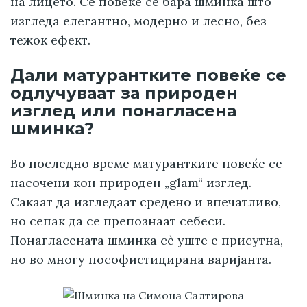
на лицето. Сè повеќе се бара шминка што
изгледа елегантно, модерно и лесно, без
тежок ефект.
Дали матурантките повеќе се
одлучуваат за природен
изглед или понагласена
шминка?
Во последно време матурантките повеќе се
насочени кон природен „glam“ изглед.
Сакаат да изгледаат средено и впечатливо,
но сепак да се препознаат себеси.
Понагласената шминка сè уште е присутна,
но во многу пософистицирана варијанта.