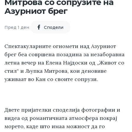
Митрова со сопрузите на
Азурниот брег
Пред 1 ден
Cподели
Спектакуларните огномети над Азурниот
брег беа совршена позадина за незаборавна
летна вечер на Елена Најдоски од „Живот со
стил“ и Љупка Митрова, кои деновиве
уживаат во Кан со своите сопрузи.
Двете пријателки споделија фотографии и
видеа од романтичната атмосфера покрај
морето, каде што имаа можност да го