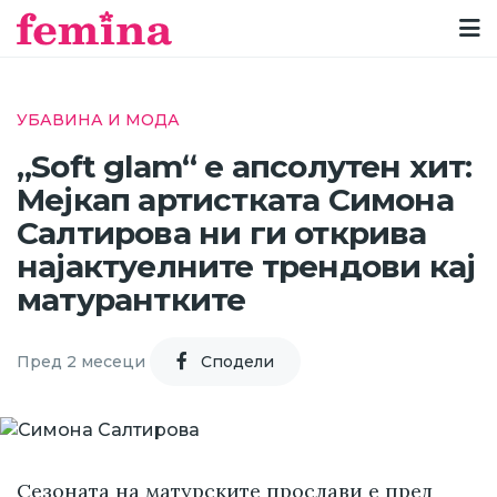
УБАВИНА И МОДА
„Soft glam“ е апсолутен хит:
Мејкап артистката Симона
Салтирова ни ги открива
најактуелните трендови кај
матурантките
Пред 2 месеци
Cподели
Сезоната на матурските прослави е пред