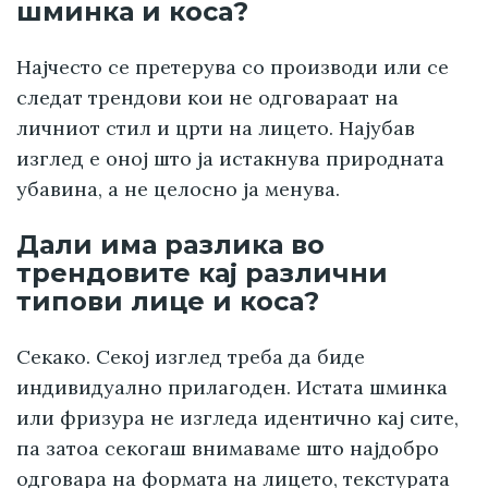
шминка и коса?
Најчесто се претерува со производи или се
следат трендови кои не одговараат на
личниот стил и црти на лицето. Најубав
изглед е оној што ја истакнува природната
убавина, а не целосно ја менува.
Дали има разлика во
трендовите кај различни
типови лице и коса?
Секако. Секој изглед треба да биде
индивидуално прилагоден. Истата шминка
или фризура не изгледа идентично кај сите,
па затоа секогаш внимаваме што најдобро
одговара на формата на лицето, текстурата