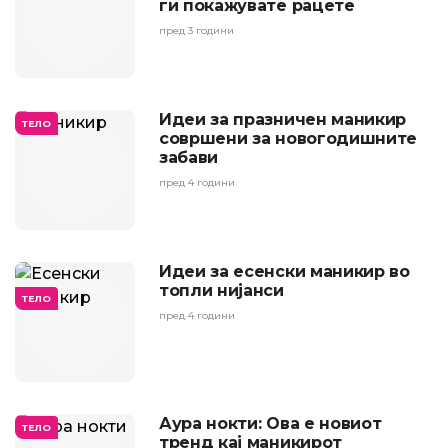
ги покажувате рацете
пред 3 години
Идеи за празничен маникир
ТЕЛО
совршени за новогодишните
забави
пред 4 години
Идеи за есенски маникир во
топли нијанси
ТЕЛО
пред 4 години
Аура нокти: Ова е новиот
ТЕЛО
тренд кај маникирот