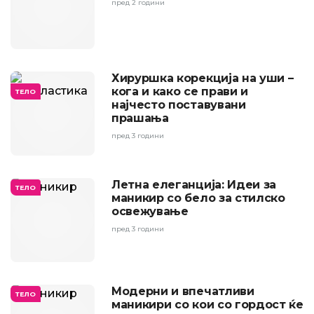
пред 2 години
Хируршка корекција на уши –
кога и како се прави и
ТЕЛО
најчесто поставувани
прашања
пред 3 години
Летна елеганција: Идеи за
ТЕЛО
маникир со бело за стилско
освежување
пред 3 години
Модерни и впечатливи
ТЕЛО
маникири со кои со гордост ќе