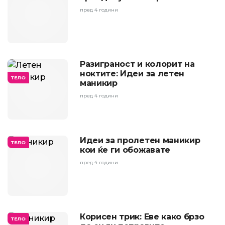
пред 4 години
Разиграност и колорит на
ноктите: Идеи за летен
ТЕЛО
маникир
пред 4 години
Идеи за пролетен маникир
ТЕЛО
кои ќе ги обожавате
пред 4 години
Корисен трик: Еве како брзо
ТЕЛО