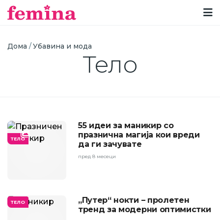
Breadcrumb
Дома
Убавина и мода
Тело
55 идеи за маникир со
празнична магија кои вреди
ТЕЛО
да ги зачувате
пред 8 месеци
„Путер“ нокти – пролетен
ТЕЛО
тренд за модерни оптимистки