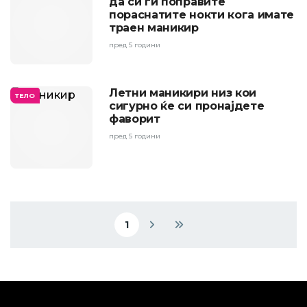
да си ги поправите
пораснатите нокти кога имате
траен маникир
пред 5 години
Летни маникири низ кои
ТЕЛО
сигурно ќе си пронајдете
фаворит
пред 5 години
Pagination
1
Current page
Next page
Last page