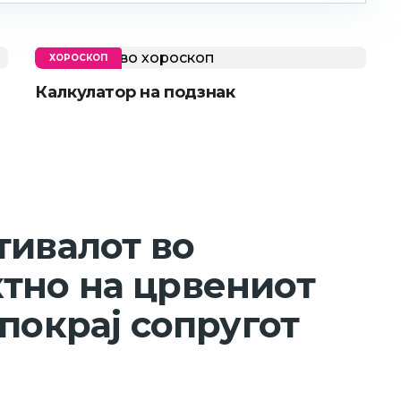
ХОРОСКОП
Калкулатор на подзнак
тивалот во
тно на црвениот
покрај сопругот