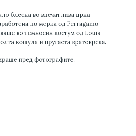
кло блесна во впечатлива црна
зработена по мерка од Ferragamo,
уваше во темносин костум од Louis
олта кошула и пругаста вратоврска.
ираше пред фотографите.