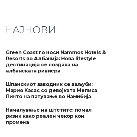
НАЈНОВИ
Green Coast го носи Nammos Hotels &
Resorts во Албанија: Нова lifestyle
дестинација се создава на
албанската ривиера
Шпанскиот заводник се заљуби:
Марио Касас со девојката Мелиса
Пинто на патување во Намибија
Намалување на штетите: помал
ризик како реален чекор кон
промена