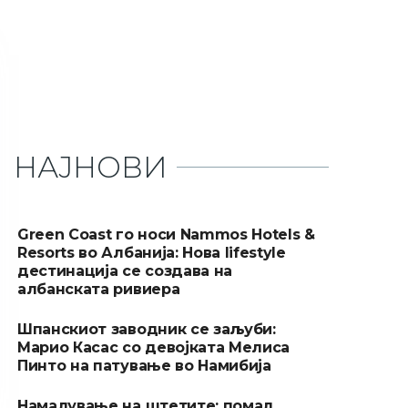
НАЈНОВИ
Green Coast го носи Nammos Hotels &
Resorts во Албанија: Нова lifestyle
дестинација се создава на
албанската ривиера
Шпанскиот заводник се заљуби:
Марио Касас со девојката Мелиса
Пинто на патување во Намибија
Намалување на штетите: помал