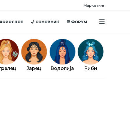
Маркетинг
 ХОРОСКОП
🌙 СОНОВНИК
💬 ФОРУМ
трелец
Јарец
Водолија
Риби