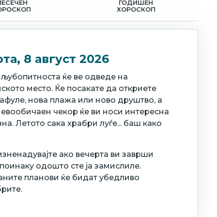
МЕСЕЧЕН
ГОДИШЕН
ОРОСКОП
ХОРОСКОП
та, 8 август 2026
 љубопитноста ќе ве одведе на
ското место. Ќе посакате да откриете
афуле, нова плажа или ново друштво, а
невообичаен чекор ќе ви носи интересна
на. Летото сака храбри луѓе... баш како
изненадувајте ако вечерта ви заврши
поинаку одошто сте ја замислиле.
аните планови ќе бидат убедливо
рите.