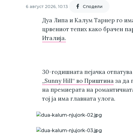
6 август 2026, 10:13
Cподели
Дуа Липа и Калум Тарнер го им
црвениот тепих како брачен па
Италија.
30-годишната пејачка отпатува
„Sunny Hill“ во Приштина
за да 
на премиерата на романтичната 
тој ја има главната улога.