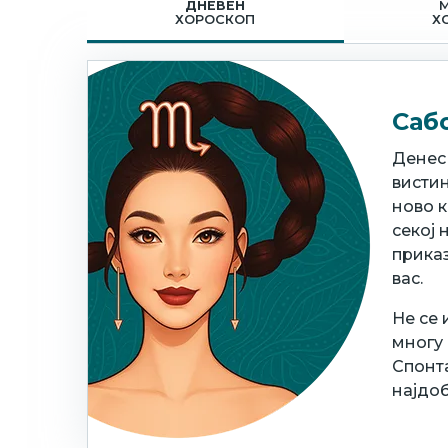
ДНЕВЕН
ХОРОСКОП
Х
Сабо
Денес
вистин
ново к
секој 
приказ
вас.
Не се 
многу 
Спонт
најдоб