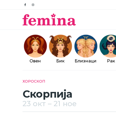
Овен
Бик
Близнаци
Рак
Breadcrumb
ХОРОСКОП
Скорпија
23 окт – 21 ное