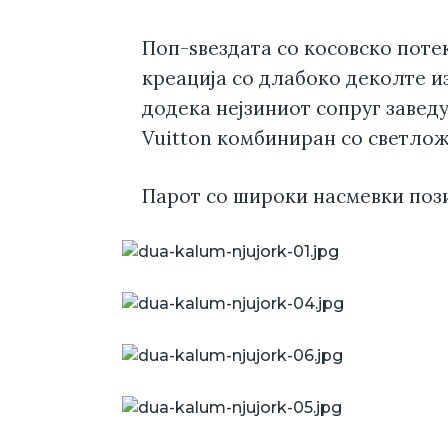
Поп-ѕвездата со косовско поте
креација со длабоко деколте и
додека нејзиниот сопруг завед
Vuitton комбиниран со светлож
Парот со широки насмевки поз