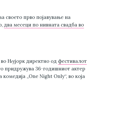
аа своето прво појавување на
р,
два месеци по нивната свадба во
 во Њујорк директно од
фестивалот
го придружува 36-годишниот актер
комедија „One Night Only“, во која