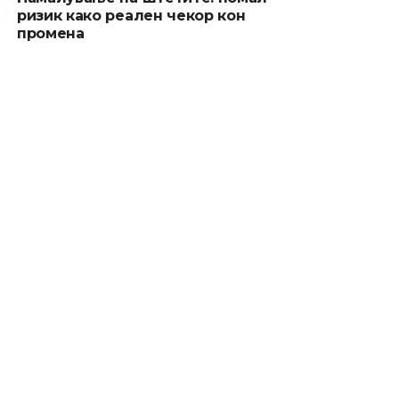
ризик како реален чекор кон
промена