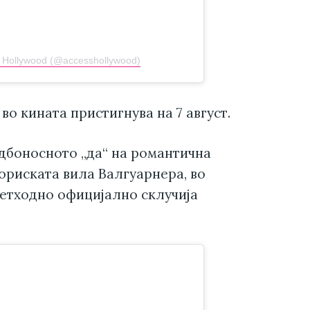
s Hollywood (@accesshollywood)
во кината пристигнува на 7 август.
удбоносното „да“ на романтична
ториската вила Валгуарнера, во
ретходно официјално склучија