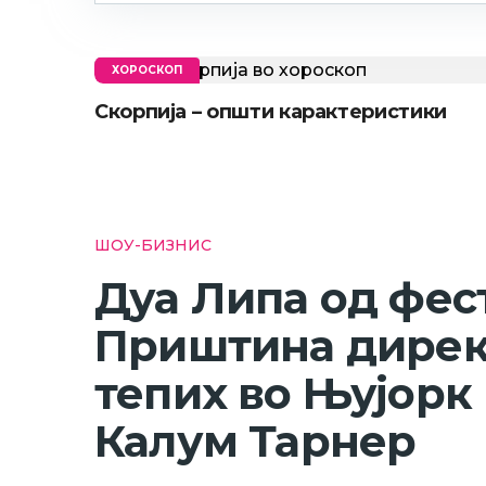
ХОРОСКОП
Скорпија – општи карактеристики
ШОУ-БИЗНИС
Дуа Липа од фес
Приштина дирек
тепих во Њујорк 
Калум Тарнер