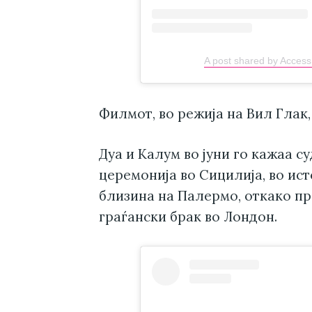
A post shared by Acces
Филмот, во режија на Вил Глак, 
Дуа и Калум во јуни го кажаа с
церемонија во Сицилија, во ис
близина на Палермо, откако п
граѓански брак во Лондон.