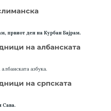
услиманска
рам, првиот ден на Курбан Бајрам.
адници на албанската
а албанската азбука.
дници на српската
и Сава.