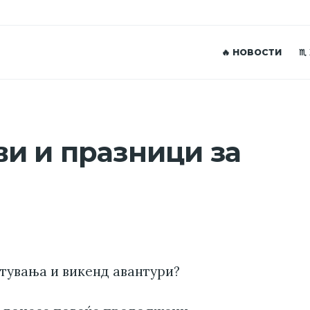
🔥 НОВОСТИ
♏
и и празници за
атувања и викенд авантури?