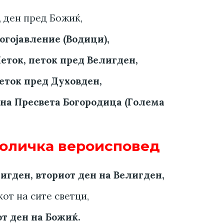
, ден пред Божиќ,
Богојавление (Водици),
Петок, петок пред Велигден,
петок пред Духовден,
е на Пресвета Богородица (Голема
толичка вероисповед
игден, вториот ден на Велигден,
кот на сите светци,
от ден на Божиќ.