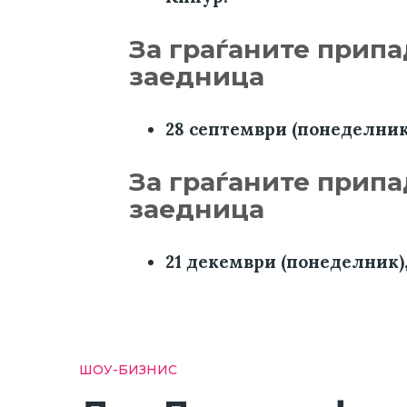
За граѓаните прип
заедница
28 септември (понеделник
За граѓаните припа
заедница
21 декември (понеделник),
ШОУ-БИЗНИС