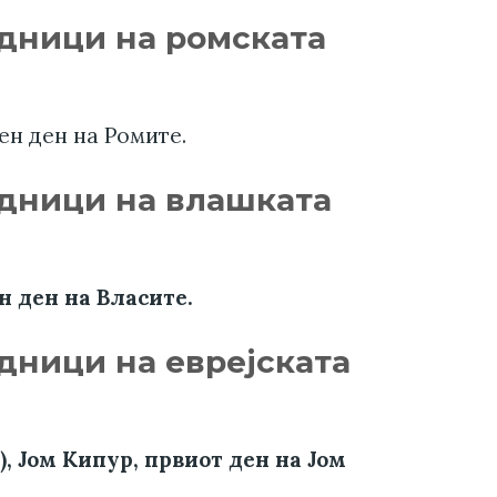
адници на ромската
ен ден на Ромите.
адници на влашката
ен ден на Власите.
дници на еврејската
, Јом Кипур, првиот ден на Јом