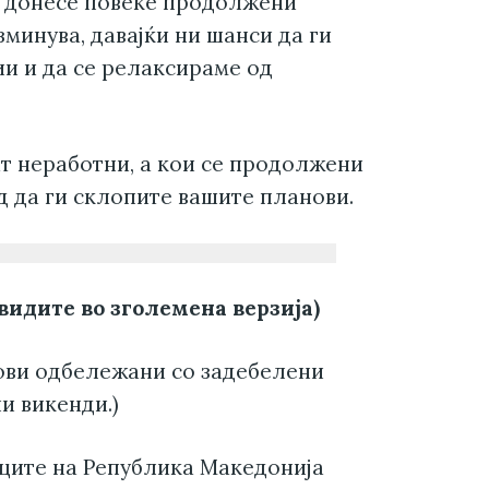
и донесе повеќе продолжени
минува, давајќи ни шанси да ги
и и да се релаксираме од
т неработни, а кои се продолжени
д да ги склопите вашите планови.
 видите во зголемена верзија)
ови одбележани со задебелени
и викенди.)
иците на Република Македонија