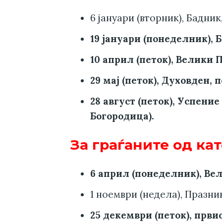
6 јануари (вторник), Бадник
19 јануари (понеделник), 
10 април (петок), Велики 
29 мај (петок), Духовден, 
28 август (петок), Успени
Богородица).
За граѓаните од ка
6 aприл (понеделник), Вел
1 ноември (недела), Празни
25 декември (петок), први