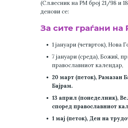
(Сл.весник на РМ број 21/98 и 1
денови се:
За сите граѓани на 
1 јануари (четврток), Нова Г
7 јануари (среда), Божиќ, 
православниот календар,
20 март (петок), Рамазан 
Бајрам.
13 април (понеделник), В
според православниот ка
1 мај (петок), Ден на трудо