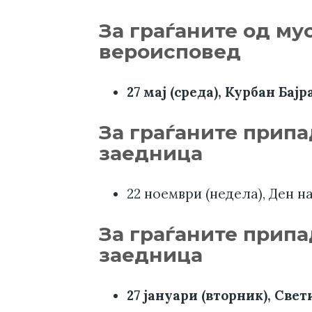
За граѓаните од м
вероисповед
27 мај (среда), Курбан Бај
За граѓаните прип
заедница
22 ноември (недела), Ден н
За граѓаните припа
заедница
27 јануари (вторник), Свет