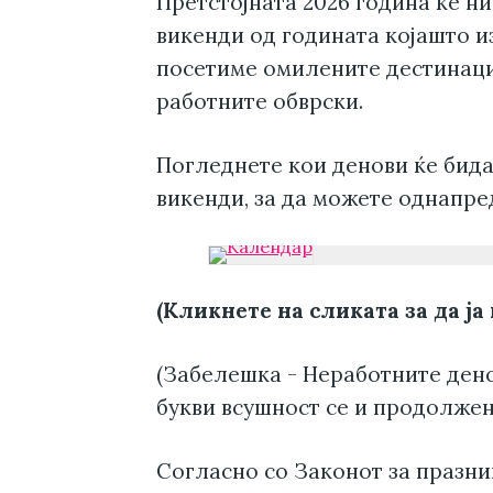
Претстојната 2026 година ќе н
викенди од годината којашто из
посетиме омилените дестинаци
работните обврски.
Погледнете кои денови ќе бида
викенди, за да можете однапре
(Кликнете на сликата за да ја
(Забелешка - Неработните ден
букви всушност се и продолжен
Согласно со Законот за празн