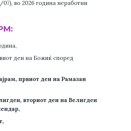
8/07), во 2026 година неработни
РМ:
одина,
првиот ден на Божиќ според
Бајрам, првиот ден на Рамазан
елигден, вториот ден на Велигден
лендар,
т,