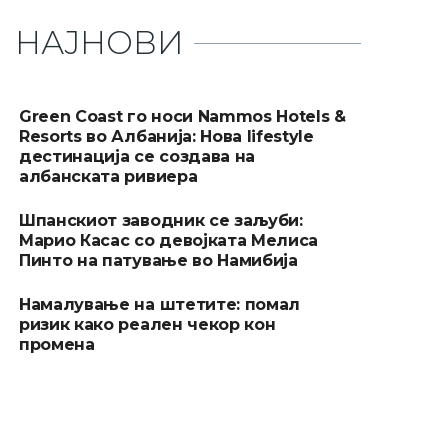
НАЈНОВИ
Green Coast го носи Nammos Hotels &
Resorts во Албанија: Нова lifestyle
дестинација се создава на
албанската ривиера
Шпанскиот заводник се заљуби:
Марио Касас со девојката Мелиса
Пинто на патување во Намибија
Намалување на штетите: помал
ризик како реален чекор кон
промена