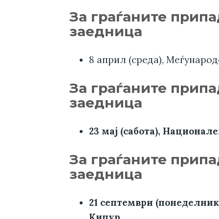
За граѓаните прип
заедница
8 април (среда), Меѓународ
За граѓаните прип
заедница
23 мај (сабота), Национал
За граѓаните припа
заедница
21 септември (понеделник)
Кипур.