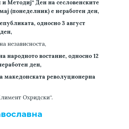
ил и Методиј“ Ден на сесловенските
мај (понеделник) е неработен ден,
Републиката, односно 3 август
ден,
 на независноста,
 на народното востание, односно 12
неработен ден,
 на македонската револуционерна
 Климент Охридски“.
авославна