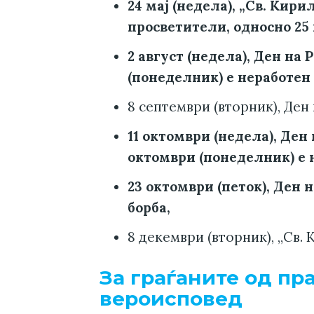
24 мај (недела), „Св. Кир
просветители, односно 25 
2 август (недела), Ден на 
(понеделник) е неработен 
8 септември (вторник), Ден
11 октомври (недела), Ден
октомври (понеделник) е 
23 октомври (петок), Ден
борба,
8 декември (вторник), „Св.
За граѓаните од пр
вероисповед