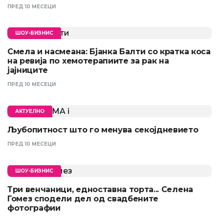
ПРЕД 10 МЕСЕЦИ
ШОУ-БИЗНИС
Смела и насмеана: Бјанка Балти со кратка коса
на ревија по хемотерапиите за рак на
јајниците
ПРЕД 10 МЕСЕЦИ
АКТУЕЛНО
Љубопитност што го менува секојдневието
ПРЕД 10 МЕСЕЦИ
ШОУ-БИЗНИС
Три венчаници, едноставна торта... Селена
Гомез сподели дел од свадбените
фотографии