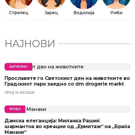
Стрелец
Јарец
Водолија
Риби
НАЈНОВИ
АКТУЕЛНО
Прославете го Светскиот ден на животните во
Градскиот парк заедно со dm drogerie markt
ПРЕД 10 МЕСЕЦИ
МОДА
Дамска елеганција: Миланка Рашиќ
шармантна во креации од „Ермитаж“ на „Браќа
Манаки“