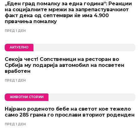
„Еден град помалку за една година“: Реакции
на социјалните мрежи за запрепастувачкиот
факт дека од септември ќе има 4.900
првачиња помалку
ПРЕД 1 ДЕН
АКТУЕЛНО
Секоја чест! Сопственици на ресторан во
Србија му подарија автомобил на посветен
вработен
ПРЕД 1 ДЕН
ЖИВОТНИ СТОРИИ
Најрано роденото бебе на светот кое тежело
само 285 грама го прослави вториот роденден
ПРЕД 1 ДЕН