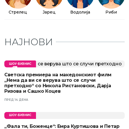
Стрелец
Јарец
Водолија
Риби
НАЈНОВИ
ШОУ-БИЗНИС
Светска премиера на македонскиот филм
„Нема да ви се верува што се случи
претходно“ со Никола Ристановски, Дарја
Ризова и Сашко Коцев
ПРЕД 14 ДЕНА
ШОУ-БИЗНИС
„Фала ти, Боженце“: Емра Куртишова и Петар