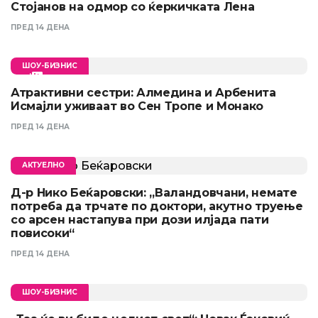
Стојанов на одмор со ќеркичката Лена
ПРЕД 14 ДЕНА
ШОУ-БИЗНИС
Атрактивни сестри: Алмедина и Арбенита
Исмајли уживаат во Сен Тропе и Монако
ПРЕД 14 ДЕНА
АКТУЕЛНО
Д-р Нико Беќаровски: „Валандовчани, немате
потреба да трчате по доктори, акутно труење
со арсен настапува при дози илјада пати
повисоки“
ПРЕД 14 ДЕНА
ШОУ-БИЗНИС