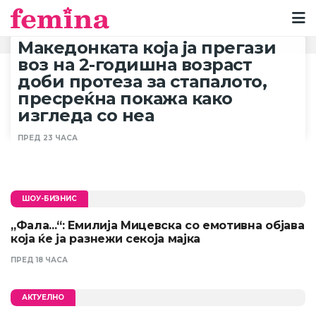
Македонката која ја прегази
воз на 2-годишна возраст
доби протеза за стапалото,
пресреќна покажа како
изгледа со неа
ПРЕД 23 ЧАСА
ШОУ-БИЗНИС
„Фала...“: Емилија Мицевска со емотивна објава
која ќе ја разнежи секоја мајка
ПРЕД 18 ЧАСА
АКТУЕЛНО