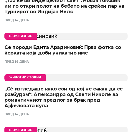
„Таа ќе ви биде целиот свет“: Новак Ѓоковиќ
им го откри полот на бебето на среќен пар на
турнирот во Индијан Велс
ПРЕД 14 ДЕНА
ШОУ-БИЗНИС
Се породи Едита Арадиновиќ: Прва фотка со
ќерката која доби уникатно име
ПРЕД 14 ДЕНА
ЖИВОТНИ СТОРИИ
„Сè изгледаше како сон од кој не сакав да се
разбудам“: Александра од Свети Николе за
романтичниот предлог за брак пред
Ајфеловата кула
ПРЕД 14 ДЕНА
ШОУ-БИЗНИС