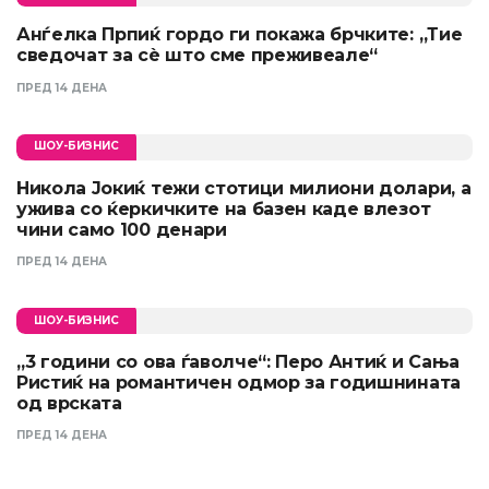
Анѓелка Прпиќ гордо ги покажа брчките: „Тие
сведочат за сè што сме преживеале“
ПРЕД 14 ДЕНА
ШОУ-БИЗНИС
Никола Јокиќ тежи стотици милиони долари, а
ужива со ќеркичките на базен каде влезот
чини само 100 денари
ПРЕД 14 ДЕНА
ШОУ-БИЗНИС
„3 години со ова ѓаволче“: Перо Антиќ и Сања
Ристиќ на романтичен одмор за годишнината
од врската
ПРЕД 14 ДЕНА