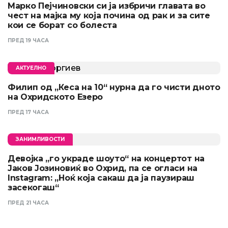
Марко Пејчиновски си ја избричи главата во
чест на мајка му која почина од рак и за сите
кои се борат со болеста
ПРЕД 19 ЧАСА
АКТУЕЛНО
Филип од „Кеса на 10“ нурна да го чисти дното
на Охридското Езеро
ПРЕД 17 ЧАСА
ЗАНИМЛИВОСТИ
Девојка „го украде шоуто“ на концертот на
Јаков Јозиновиќ во Охрид, па се огласи на
Instagram: „Ноќ која сакаш да ја паузираш
засекогаш“
ПРЕД 21 ЧАСА