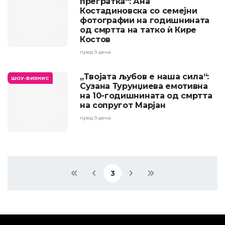
прегратка“: Ана
Костадиновска со семејни
фотографии на годишнината
од смртта на татко ѝ Кире
Костов
пред 9 дена
„Твојата љубов е наша сила“:
ШОУ-БИЗНИС
Сузана Турунџиева емотивна
на 10-годишнината од смртта
на сопругот Марјан
пред 9 дена
Pagination
3
First page
Previous page
Current page
Next page
Last page