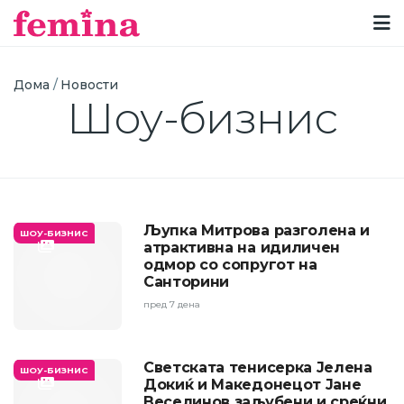
Breadcrumb
Дома
Новости
Шоу-бизнис
Љупка Митрова разголена и
ШОУ-БИЗНИС
атрактивна на идиличен
одмор со сопругот на
Санторини
пред 7 дена
Светската тенисерка Јелена
ШОУ-БИЗНИС
Докиќ и Македонецот Јане
Веселинов заљубени и среќни