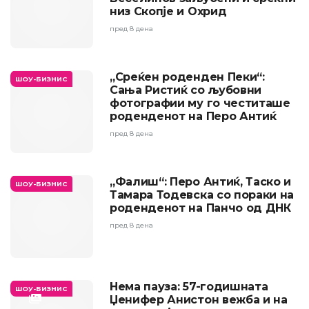
низ Скопје и Охрид
пред 8 дена
„Среќен роденден Пеки“:
ШОУ-БИЗНИС
Сања Ристиќ со љубовни
фотографии му го честиташе
роденденот на Перо Антиќ
пред 8 дена
„Фалиш“: Перо Антиќ, Таско и
ШОУ-БИЗНИС
Тамара Тодевска со пораки на
роденденот на Панчо од ДНК
пред 8 дена
Нема пауза: 57-годишната
ШОУ-БИЗНИС
Џенифер Анистон вежба и на