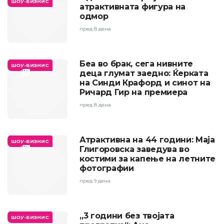
ШОУ-БИЗНИС
атрактивната фигура на
одмор
пред 8 дена
Беа во брак, сега нивните
ШОУ-БИЗНИС
деца глумат заедно: Ќерката
на Синди Крафорд и синот на
Ричард Гир на премиера
пред 8 дена
Атрактивна на 44 години: Маја
ШОУ-БИЗНИС
Глигоровска заведува во
костими за капење на летните
фотографии
пред 9 дена
„3 години без твојата
ШОУ-БИЗНИС