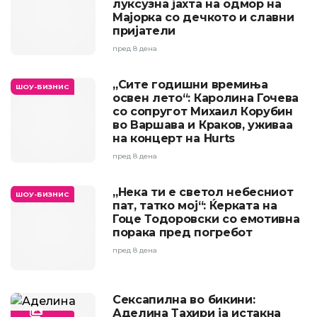
луксузна јахта на одмор на
Мајорка со дечкото и славни
пријатели
пред 8 дена
„Сите годишни времиња
ШОУ-БИЗНИС
освен лето“: Каролина Гочева
со сопругот Михаил Корубин
во Варшава и Краков, уживаа
на концерт на Hurts
пред 8 дена
„Нека ти е светол небесниот
ШОУ-БИЗНИС
пат, татко мој“: Ќерката на
Гоце Тодоровски со емотивна
порака пред погребот
пред 8 дена
Сексапилна во бикини:
Аделина Тахири ја истакна