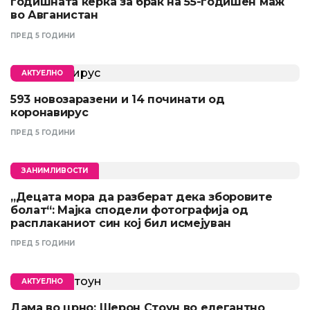
годишната ќерка за брак на 55-годишен маж
во Авганистан
ПРЕД 5 ГОДИНИ
АКТУЕЛНО
593 новозаразени и 14 починати од
коронавирус
ПРЕД 5 ГОДИНИ
ЗАНИМЛИВОСТИ
„Децата мора да разберат дека зборовите
болат“: Мајка сподели фотографија од
расплаканиот син кој бил исмејуван
ПРЕД 5 ГОДИНИ
АКТУЕЛНО
Дама во црно: Шерон Стоун во елегантно