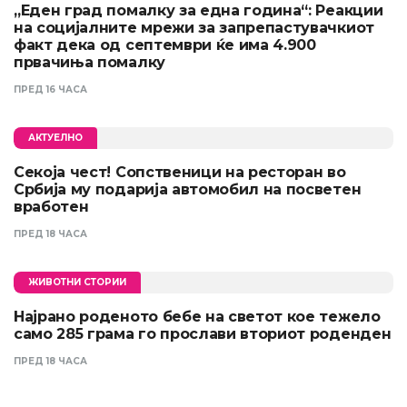
„Еден град помалку за една година“: Реакции
на социјалните мрежи за запрепастувачкиот
факт дека од септември ќе има 4.900
првачиња помалку
ПРЕД 16 ЧАСА
АКТУЕЛНО
Секоја чест! Сопственици на ресторан во
Србија му подарија автомобил на посветен
вработен
ПРЕД 18 ЧАСА
ЖИВОТНИ СТОРИИ
Најрано роденото бебе на светот кое тежело
само 285 грама го прослави вториот роденден
ПРЕД 18 ЧАСА