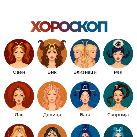
ХОРОСКОП
Овен
Бик
Близнаци
Рак
Лав
Девица
Вага
Скорпија