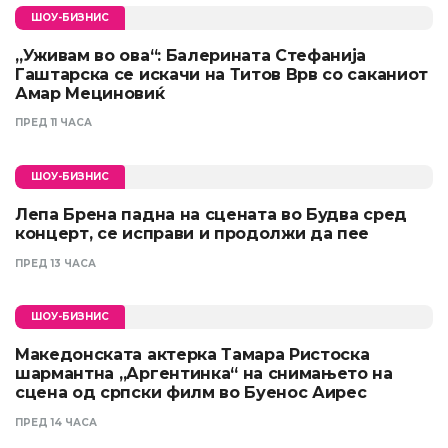
ШОУ-БИЗНИС
„Уживам во ова“: Балерината Стефанија
Гаштарска се искачи на Титов Врв со саканиот
Амар Мециновиќ
ПРЕД 11 ЧАСА
ШОУ-БИЗНИС
Лепа Брена падна на сцената во Будва сред
концерт, се исправи и продолжи да пее
ПРЕД 13 ЧАСА
ШОУ-БИЗНИС
Македонската актерка Тамара Ристоска
шармантна „Аргентинка“ на снимањето на
сцена од српски филм во Буенос Аирес
ПРЕД 14 ЧАСА