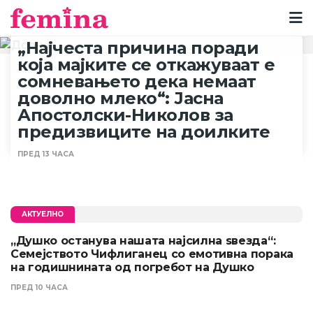
„Најчеста причина поради
која мајките се откажуваат е
сомневањето дека немаат
доволно млеко“: Јасна
Апостолски-Николов за
предизвиците на доилките
ПРЕД 13 ЧАСА
АКТУЕЛНО
„Душко останува нашата најсилна ѕвезда“:
Семејството Чифлиганец со емотивна порака
на годишнината од погребот на Душко
ПРЕД 10 ЧАСА