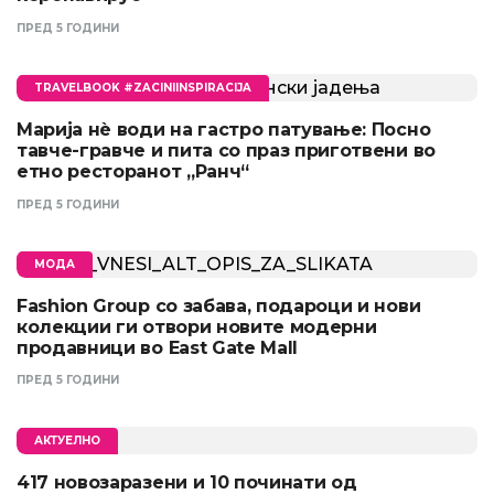
ПРЕД 5 ГОДИНИ
TRAVELBOOK #ZACINIINSPIRACIJA
Марија нè води на гастро патување: Посно
тавче-гравче и пита со праз приготвени во
етно ресторанот „Ранч“
ПРЕД 5 ГОДИНИ
МОДА
Fashion Group со забава, подароци и нови
колекции ги отвори новите модерни
продавници во East Gate Mall
ПРЕД 5 ГОДИНИ
АКТУЕЛНО
417 новозаразени и 10 починати од