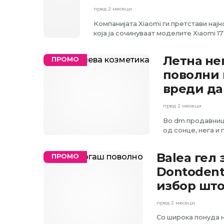
пред 2 месеци
Компанијата Xiaomi ги претстави најн
која ја сочинуваат моделите Xiaomi 17T
Летна не
ПРОМО
поволни 
вреди да
пред 2 месеци
Во dm продавници
од сонце, нега и 
Balea гел
ПРОМО
Dontodent 
избор што
пред 2 месеци
Со широка понуда н