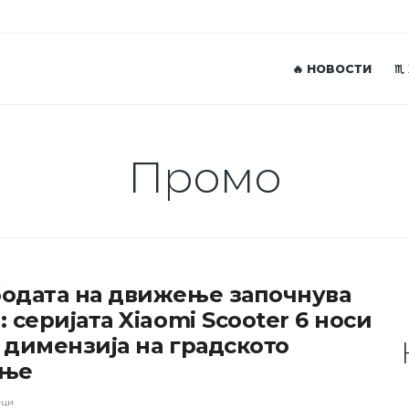
🔥 НОВОСТИ
♏
Промо
одата на движење започнува
: серијата Xiaomi Scooter 6 носи
 димензија на градското
ење
еци