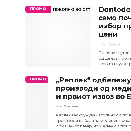
Dontoden
ПРОМО
само по
избор п
цени
пред 3 месеци
Од првата утри
од денот, произ
Denkmit нудат р
„Реплек“ одбележу
ПРОМО
производи од меди
и првиот извоз во 
пред 3 месеци
Реплек заокружува 10 години од поч
производи на база на медицински кан
домашниот пазар, но и еден од први