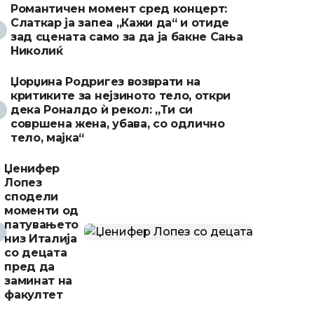
Романтичен момент сред концерт:
Слаткар ја запеа „Кажи да“ и отиде
зад сцената само за да ја бакне Сања
Николиќ
Џорџина Родригез возврати на
критиките за нејзиното тело, откри
дека Роналдо ѝ рекол: „Ти си
совршена жена, убава, со одлично
тело, мајка“
Џенифер
Лопез
сподели
моменти од
патувањето
низ Италија
со децата
пред да
заминат на
факултет