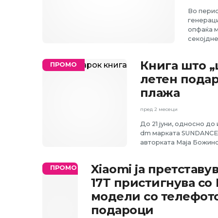
Во перио
генераци
опфаќа м
секојдне
Книга што „
ПРОМО
летен подар
плажа
пред 2 месеци
До 21 јуни, односно до
dm марката SUNDANCE, 
авторката Маја Божин
Xiaomi ја претставув
ПРОМО
17T пристигнува со 
модели со телефот
подароци