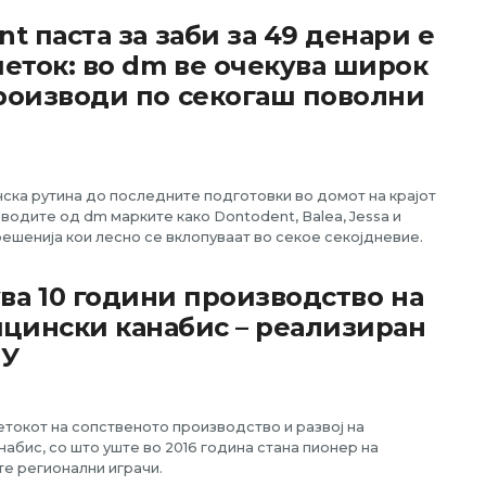
t паста за заби за 49 денари е
четок: во dm ве очекува широк
роизводи по секогаш поволни
нска рутина до последните подготовки во домот на крајот
водите од dm марките како Dontodent, Balea, Jessa и
ешенија кои лесно се вклопуваат во секое секојдневие.
ва 10 години производство на
цински канабис – реализиран
ЕУ
етокот на сопственото производство и развој на
абис, со што уште во 2016 година стана пионер на
те регионални играчи.