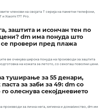
овите членови на својата T серија на паметни телефони,
 и Xiaomi 17T Pro.
га, заштита и исончан тен по
цени? dm има понуда што
 се провери пред плажа
те ве очекува широка понуда на производи за заштита
подготовка на кожата за летото, со секогаш поволни цени.
 за туширање за 55 денари,
паста за заби за 49: dm со
 го олеснува секојдневието
а производи за лична нега, хигиена и домаќинство, dm им