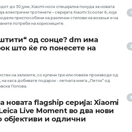
дот до 30 јуни, Xiaomi носи специјална понуда за новата
ја електрични тротинети – серијата Xiaomi Scooter 6, која
одели приспособени на различни стилови на возење и на
вните потреби на корисниците.
штити“ од сонце? dm има
ок што ќе го понесете на
 истек на залихите, со купени три или повеќе производи од
на каса добивате подарок - летната книга „Петок“ од
овска Попова.
а новата flagship серија: Xiaomi
Leica Live Moment во два нови
о објективи и одлични