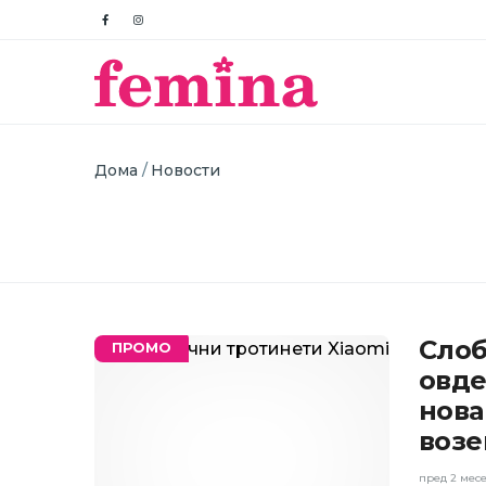
Breadcrumb
Дома
Новости
Слоб
ПРОМО
овде
нова
воз
пред 2 мес