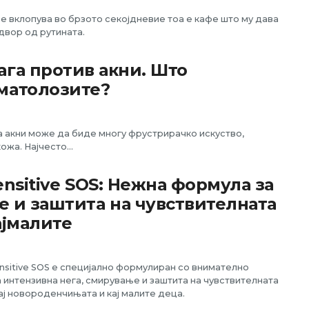
е вклопува во брзото секојдневие тоа е кафе што му дава
двор од рутината.
га против акни. Што
матолозите?
а акни може да биде многу фрустрирачко искуство,
ожа. Најчесто...
ensitive SOS: Нежна формула за
 и заштита на чувствителната
ајмалите
sitive SOS е специјално формулиран со внимателно
а интензивна нега, смирување и заштита на чувствителната
ај новороденчињата и кај малите деца.