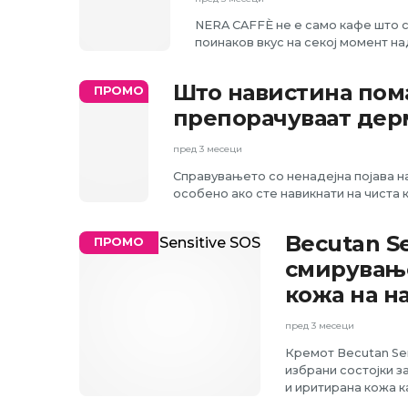
NERA CAFFÈ не е само кафе што с
поинаков вкус на секој момент на
Што навистина пома
ПРОМО
препорачуваат дер
пред 3 месеци
Справувањето со ненадејна појава н
особено ако сте навикнати на чиста к
Becutan S
ПРОМО
смирување
кожа на н
пред 3 месеци
Кремот Becutan Sen
избрани состојки з
и иритирана кожа к