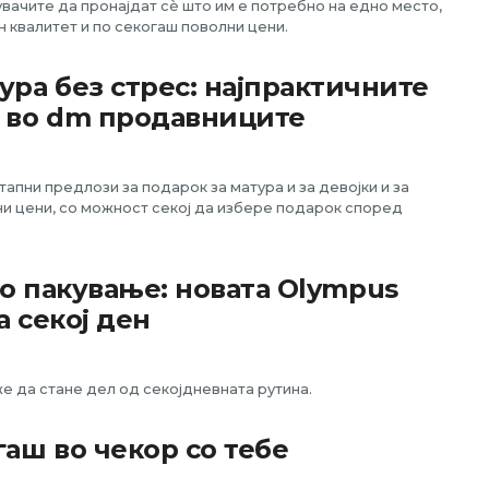
вачите да пронајдат сè што им е потребно на едно место,
 квалитет и по секогаш поволни цени.
ура без стрес: најпрактичните
е во dm продавниците
пни предлози за подарок за матура и за девојки и за
и цени, со можност секој да избере подарок според
.
но пакување: новата Olympus
а секој ден
е да стане дел од секојдневната рутина.
гаш во чекор со тебе