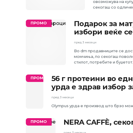
овозможува на купу
секогаш со одличен
Подарок за мат
ПРОМО
избори веќе с
пред 3 месеци
Во dm продавниците се доста
момчиња, по секогаш поволн
стилот, потребите и буџетот
56 г протеини во ед
ПРОМО
урда е здрав избор з
пред 3 месеци
Olympus урда е производ што брзо мож
NERA CAFFÈ, секо
ПРОМО
пред 3 месеци