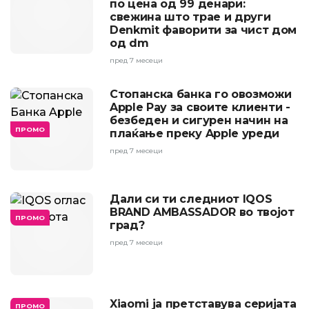
по цена од 99 денари:
свежина што трае и други
Denkmit фаворити за чист дом
од dm
пред 7 месеци
Стопанска банка го овозможи
Apple Pay за своите клиенти -
безбеден и сигурен начин на
ПРОМО
плаќање преку Apple уреди
пред 7 месеци
Дали си ти следниот IQOS
BRAND AMBASSADOR во твојот
ПРОМО
град?
пред 7 месеци
Xiaomi ја претставува серијата
ПРОМО