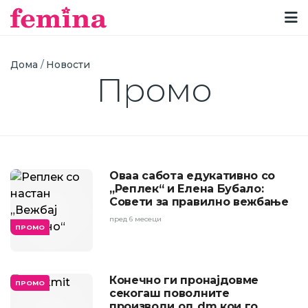
Breadcrumb
Дома
Новости
Промо
Оваа сабота едукативно со
„Реплек“ и Елена Бубало:
Совети за правилно вежбање
пред 6 месеци
ПРОМО
Конечно ги пронајдовме
ПРОМО
секогаш поволните
производи од dm кои го