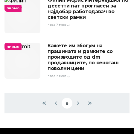
Филип Морис Интернејшнл по
десетти пат прогласен за
ПРОМО
најдобар работодавач во
светски рамки
пред 7 месеци
Кажете им збогум на
ПРОМО
прашината и дамките со
производите од dm
продавниците, по секогаш
поволни цени
пред 7 месеци
Pagination
8
First page
Previous page
Current page
Next page
Last page