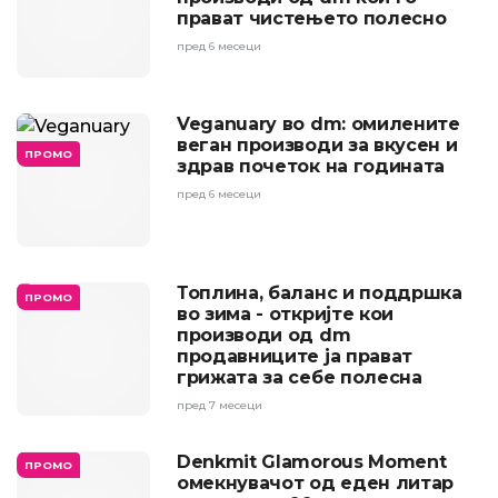
прават чистењето полесно
пред 6 месеци
Veganuary во dm: омилените
веган производи за вкусен и
ПРОМО
здрав почеток на годината
пред 6 месеци
Топлина, баланс и поддршка
ПРОМО
во зима - откријте кои
производи од dm
продавниците ја прават
грижата за себе полесна
пред 7 месеци
Denkmit Glamorous Moment
ПРОМО
омекнувачот од еден литар