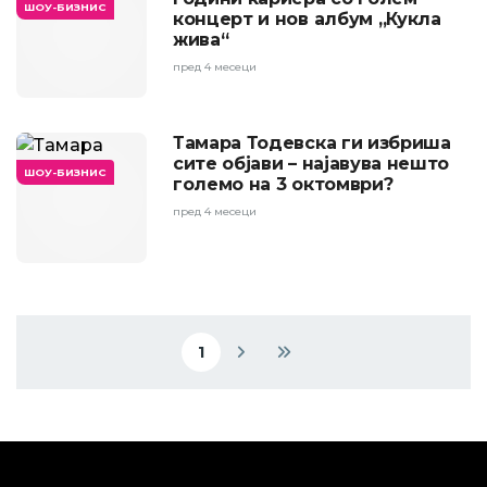
ШОУ-БИЗНИС
концерт и нов албум „Кукла
жива“
пред 4 месеци
Тамара Тодевска ги избриша
сите објави – најавува нешто
ШОУ-БИЗНИС
големо на 3 октомври?
пред 4 месеци
Pagination
1
Current page
Next page
Last page