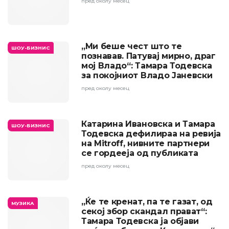
пред околу месец
„Ми беше чест што те
ШОУ-БИЗНИС
познавав. Патувај мирно, драг
мој Владо“: Тамара Тодевска
за покојниот Владо Јаневски
пред околу месец
Катарина Ивановска и Тамара
ШОУ-БИЗНИС
Тодевска дефилираа на ревија
на Mitroff, нивните партнери
се гордееја од публиката
пред околу месец
„Ќе те кренат, па те газат, од
МУЗИКА
секој збор скандал прават“:
Тамара Тодевска ја објави