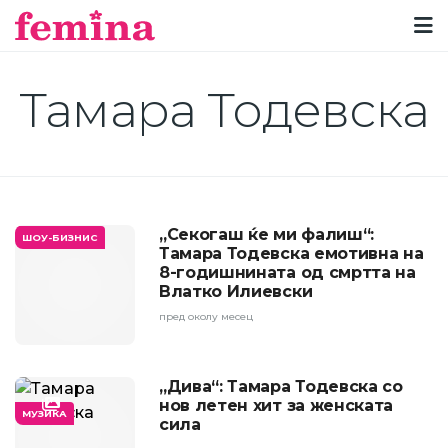
Тамара Тодевска
„Секогаш ќе ми фалиш“:
ШОУ-БИЗНИС
Тамара Тодевска емотивна на
8-годишнината од смртта на
Влатко Илиевски
пред околу месец
„Дива“: Тамара Тодевска со
нов летен хит за женската
МУЗИКА
сила