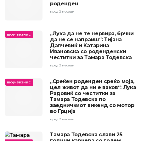
роденден
пред 2 месеци
„Лука да не те нервира, брчки
ШОУ-БИЗНИС
да не се напраиш“: Тијана
Дапчевиќ и Катарина
Ивановска со роденденски
честитки за Тамара Тодевска
пред 2 месеци
„Среќен роденден среќо моја,
ШОУ-БИЗНИС
цел живот да ни е ваков“: Лука
Радовиќ со честитки за
Тамара Тодевска по
заедничкиот викенд со мотор
во Грција
пред 2 месеци
Тамара Тодевска слави 25
години кариера со голем