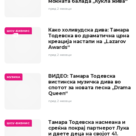
моќната балада „Кукла жива“
пред 2 месеци
Како холивудска дива: Тамара
ШОУ-БИЗНИС
Тодевска во драматична црна
креација настапи на „Lazarov
Awards“
пред 2 месеци
ВИДЕО: Тамара Тодевска
МУЗИКА
вистинска музичка дива во
спотот за новата песна „Drama
Queen“
пред 2 месеци
Тамара Тодевска насмеана и
ШОУ-БИЗНИС
среќна покрај партнерот Лука
и двете деца на својот 41.