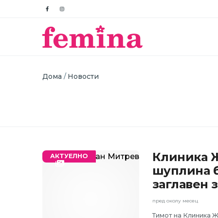
Breadcrumb
Дома
Новости
Клиника Ж
АКТУЕЛНО
шуплина б
заглавен 
пред околу месец
Тимот на Клиника 