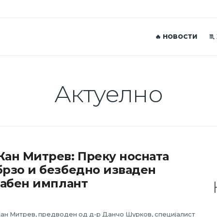
🔥 НОВОСТИ
♏
Актуелно
ан Митрев: Преку носната
рзо и безбедно изваден
забен имплант
Жан Митрев, предводен од д-р Данчо Шурков, специјалист