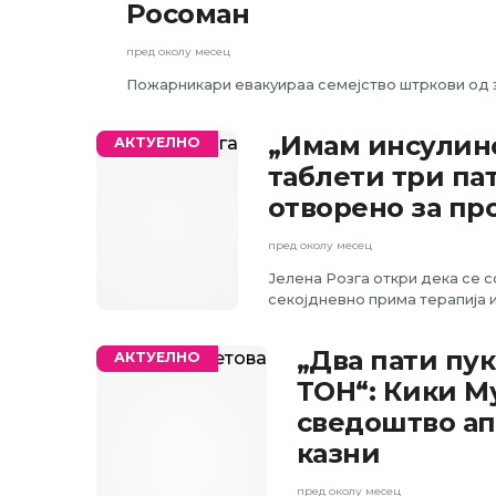
Росоман
пред околу месец
Пожарникари евакуираа семејство штркови од 
„Имам инсулинс
АКТУЕЛНО
таблети три па
отворено за пр
пред околу месец
Јелена Розга откри дека се с
секојдневно прима терапија и
„Два пати пук
АКТУЕЛНО
ТОН“: Кики М
сведоштво а
казни
пред околу месец