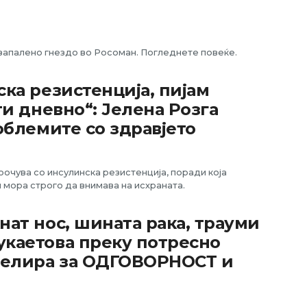
запалено гнездо во Росоман. Погледнете повеќе.
ка резистенција, пијам
ти дневно“: Јелена Розга
облемите со здравјето
оочува со инсулинска резистенција, поради која
 мора строго да внимава на исхраната.
нат нос, шината рака, трауми
укаетова преку потресно
пелира за ОДГОВОРНОСТ и