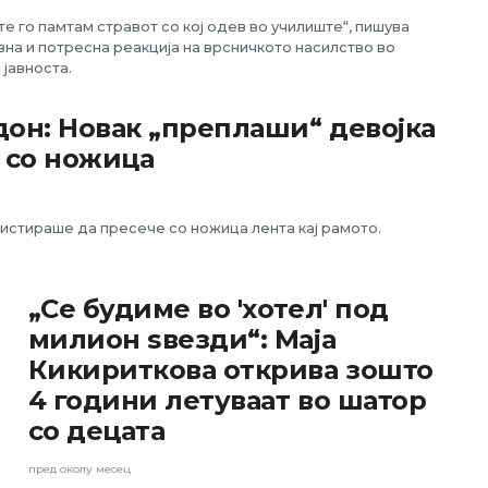
ште го памтам стравот со кој одев во училиште“, пишува
на и потресна реакција на врсничкото насилство во
јавноста.
дон: Новак „преплаши“ девојка
е со ножица
асистираше да пресече со ножица лента кај рамото.
„Се будиме во 'хотел' под
милион ѕвезди“: Маја
Кикириткова открива зошто
4 години летуваат во шатор
со децата
пред околу месец