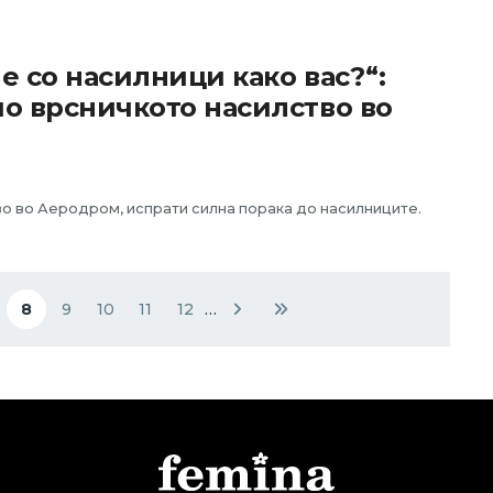
ме со насилници како вас?“:
о врсничкото насилство во
о во Аеродром, испрати силна порака до насилниците.
8
9
10
11
12
…
e
Current page
Page
Page
Page
Page
Next page
Last page