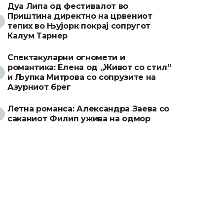
Дуа Липа од фестивалот во
Приштина директно на црвениот
тепих во Њујорк покрај сопругот
Калум Тарнер
Спектакуларни огномети и
романтика: Елена од „Живот со стил“
и Љупка Митрова со сопрузите на
Азурниот брег
Летна романса: Александра Заева со
саканиот Филип ужива на одмор