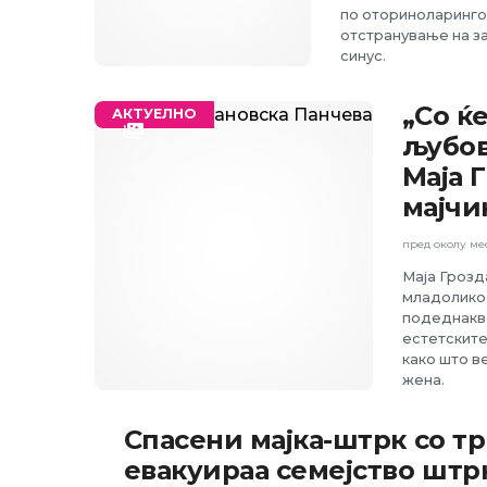
по оториноларинго
отстранување на за
синус.
„Со ќ
АКТУЕЛНО
љубов
Маја 
мајчи
пред околу ме
Маја Грозд
младоликос
подеднакво
естетските 
како што в
жена.
Спасени мајка-штрк со 
АКТУЕЛНО
евакуираа семејство штр