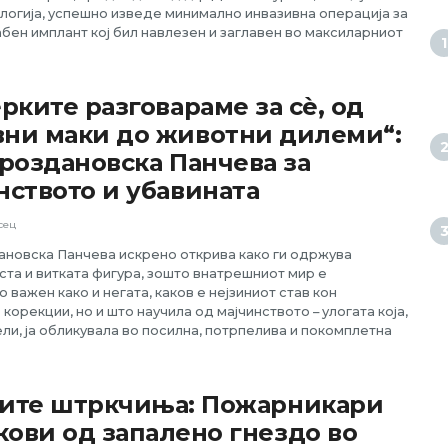
логија, успешно изведе минимално инвазивна операција за
бен имплант кој бил навлезен и заглавен во максиларниот
ерките разговараме за сѐ, од
ни маки до животни дилеми“:
Гроздановска Панчева за
нството и убавината
сец
ановска Панчева искрено открива како ги одржува
та и витката фигура, зошто внатрешниот мир е
 важен како и негата, каков е нејзиниот став кон
корекции, но и што научила од мајчинството – улогата која,
ели, ја обликувала во посилна, потрпелива и покомплетна
трите штркчиња: Пожарникари
кови од запалено гнездо во