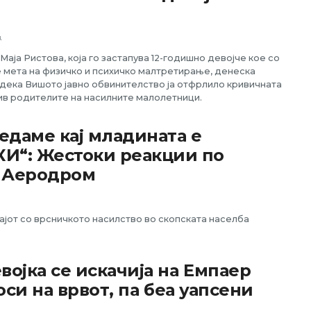
ц
Маја Ристова, која го застапува 12-годишно девојче кое со
мета на физичко и психичко малтретирање, денеска
ека Вишото јавно обвинителство ја отфрлило кривичната
ив родителите на насилните малолетници.
ледаме кај младината е
И“: Жестоки реакции по
о Аеродром
ајот со врсничкото насилство во скопската населба
војка се искачија на Емпаер
роси на врвот, па беа уапсени