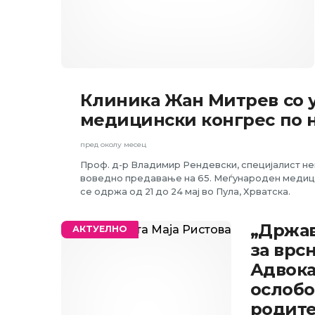
Клиника Жан Митрев со у
АКТУЕЛНО
медицински конгрес по н
пред околу месец
Проф. д-р Владимир Рендевски, специјалист н
воведно предавање на 65. Меѓународен медицинс
се одржа од 21 до 24 мај во Пула, Хрватска.
„Држав
АКТУЕЛНО
за врс
Адвока
ослобо
родите