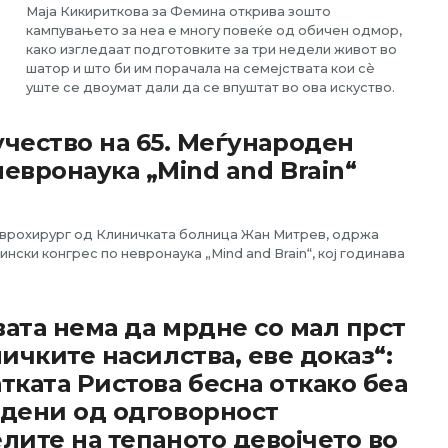
Маја Кикириткова за Фемина открива зошто
кампувањето за неа е многу повеќе од обичен одмор,
како изгледаат подготовките за три недели живот во
шатор и што би им порачала на семејствата кои сè
уште се двоумат дали да се впуштат во ова искуство.
чество на 65. Меѓународен
евронаука „Mind and Brain“
еврохирург од Клиничката болница Жан Митрев, одржа
ки конгрес по невронаука „Mind and Brain“, кој годинава
ата нема да мрдне со мал прст
ничките насилства, еве доказ“:
тката Ристова бесна откако беа
дени од одговорност
лите на тепаното девојчето во