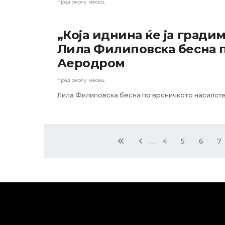
пред околу месец
„Која иднина ќе ја гради
АКТУЕЛНО
Лила Филиповска бесна п
Аеродром
пред околу месец
Лила Филиповска бесна по врсничкото насилств
Pagination
…
4
5
6
7
First page
Previous page
Page
Page
Page
Pag