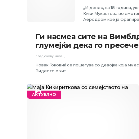
„И денес, на 18 години, у
Кики Мукаетова во емотив
Аеродром кое ја фрапира 
Ги насмеа сите на Вимбл
АКТУЕЛНО
глумејќи дека го пресеч
пред околу месец
Новак Ѓоковиќ се пошегува со девојка која му 
Видеото е хит.
АКТУЕЛНО