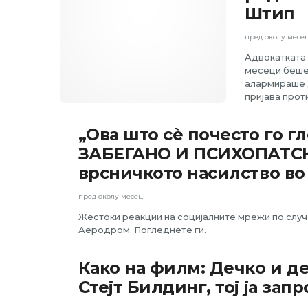
Штип
пред околу месе
Адвокатката 
месеци беше 
алармираше д
пријава прот
„Ова што сѐ почесто го г
АКТУЕЛНО
ЗАБЕГАНО И ПСИХОПАТСК
врсничкото насилство в
пред околу месец
Жестоки реакции на социјалните мрежи по случ
Аеродром. Погледнете ги.
Како на филм: Дечко и де
АКТУЕЛНО
Стејт Билдинг, тој ја зап