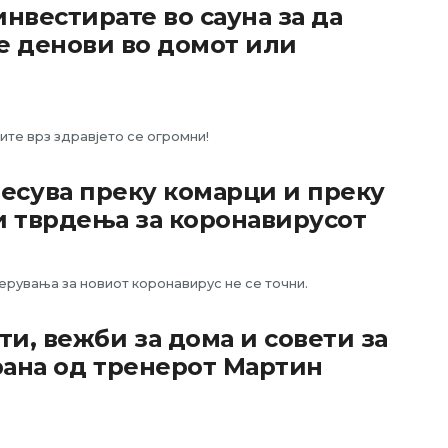
нвестирате во сауна за да
е денови во домот или
ите врз здравјето се огромни!
есува преку комарци и преку
и тврдења за коронавирусот
ерувања за новиот коронавирус не се точни.
и, вежби за дома и совети за
рана од тренерот Мартин