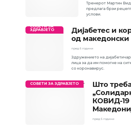
Тренерот Мартин Видо
предлага брзи рецепт
услови.
СОВЕТИ ЗА
Дијабетес и ко
ЗДРАВЈЕТО
од македонски
пред 6 години
Здружението на дијабетичар
лица за да им помогне на сит
со коронавирус.
Што треба
СОВЕТИ ЗА ЗДРАВЈЕТО
„Солидарн
КOВИД-19 
Македони
пред 6 години