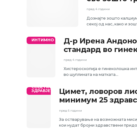
пред 4 години
Дознајте зошто калциум
секој од нас, како и зо
Д-р Ирена Андонов
ИНТИМНО
стандард во гинек
пред 4 години
Хистероскопија е гинеколошка инт
во шуплината на матката...
СОВЕТИ ЗА
Цимет, ловоров лист
ЗДРАВЈЕТО
минимум 25 здрав
пред 6 години
За остварување на возможната мисиј
кои нудат бројни здравствени придоб