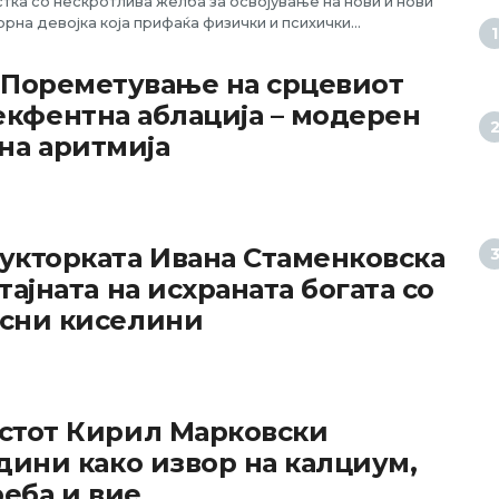
тка со нескротлива желба за освојување на нови и нови
рна девојка која прифаќа физички и психички...
: Пореметување на срцевиот
кфентна аблација – модерен
на аритмија
рукторката Ивана Стаменковска
 тајната на исхраната богата со
асни киселини
стот Кирил Марковски
дини како извор на калциум,
реба и вие