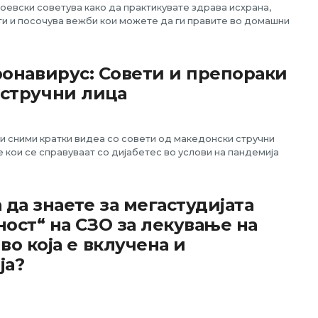
евски советува како да практикувате здрава исхрана,
и и посочува вежби кои можете да ги правите во домашни
ронавирус: Совети и препораки
 стручни лица
и сними кратки видеа со совети од македонски стручни
е кои се справуваат со дијабетес во услови на пандемија
 да знаете за мегастудијата
ост“ на СЗО за лекување на
во која е вклучена и
ја?