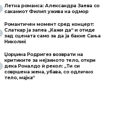
Летна романса: Александра Заева со
саканиот Филип ужива на одмор
Романтичен момент сред концерт:
Слаткар ја запеа „Кажи да“ и отиде
зад сцената само за да ја бакне Сања
Николиќ
Џорџина Родригез возврати на
критиките за нејзиното тело, откри
дека Роналдо ѝ рекол: „Ти си
совршена жена, убава, со одлично
тело, мајка“