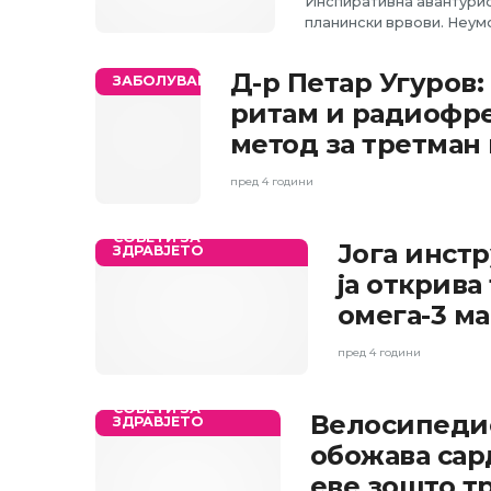
Инспиративна авантурис
планински врвови. Неумо
Д-р Петар Угуров
ЗАБОЛУВАЊА
ритам и радиофре
метод за третман 
пред 4 години
СОВЕТИ ЗА
Јога инст
ЗДРАВЈЕТО
ја открива
омега-3 м
пред 4 години
СОВЕТИ ЗА
Велосипеди
ЗДРАВЈЕТО
обожава сар
еве зошто т