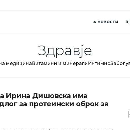
🔥 НОВОСТИ
♏
Здравје
на медицина
Витамини и минерали
Интимно
Заболу
а Ирина Дишовска има
длог за протеински оброк за