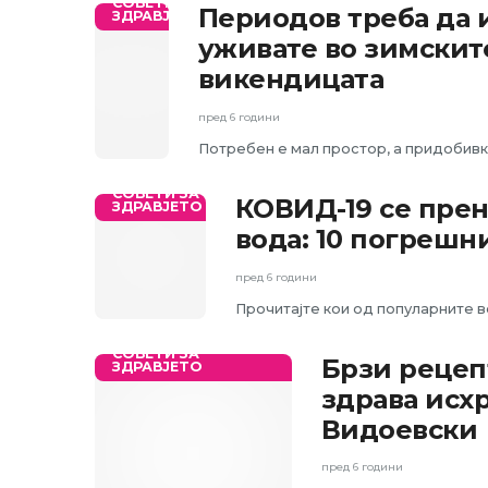
СОВЕТИ ЗА
Периодов треба да и
ЗДРАВЈЕТО
уживате во зимскит
викендицата
пред 6 години
Потребен е мал простор, а придобивк
СОВЕТИ ЗА
КОВИД-19 се прен
ЗДРАВЈЕТО
вода: 10 погрешн
пред 6 години
Прочитајте кои од популарните в
СОВЕТИ ЗА
Брзи рецепт
ЗДРАВЈЕТО
здрава исх
Видоевски
пред 6 години