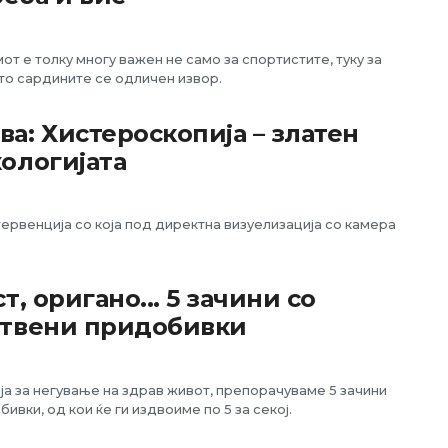
от е толку многу важен не само за спортистите, туку за
што сардините се одличен извор.
а: Хистероскопија – златен
ологијата
ервенција со која под директна визуелизација со камера
, оригано... 5 зачини со
ствени придобивки
а за негување на здрав живот, препорачуваме 5 зачини
ивки, од кои ќе ги издвоиме по 5 за секој.