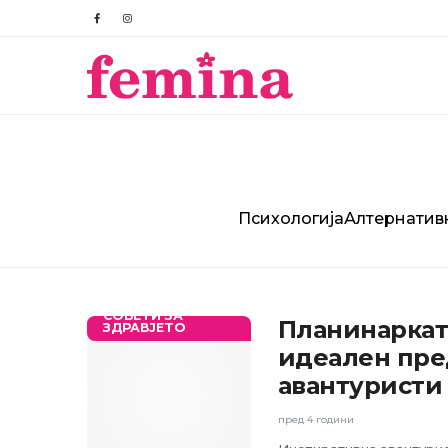
Психологија
Алтернатив
СОВЕТИ ЗА
Планинаркат
ЗДРАВЈЕТО
идеален пре
авантуристи
пред 4 години