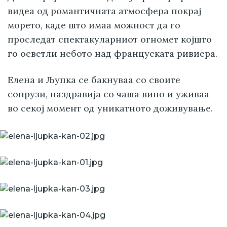
видеа од романтичната атмосфера покрај
морето, каде што имаа можност да го
проследат спектакуларниот огномет којшто
го осветли небото над француската ривиера.
Елена и Љупка се бакнуваа со своите
сопрузи, наздравија со чаша вино и уживаа
во секој момент од уникатното доживување.