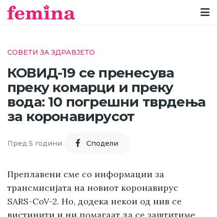
СОВЕТИ ЗА ЗДРАВЈЕТО
КОВИД-19 се пренесува
преку комарци и преку
вода: 10 погрешни тврдења
за коронавирусот
Пред 5 години
Cподели
Преплавени сме со информации за
трансмисијата на новиот коронавирус
SARS-CoV-2
. Но, додека некои од нив се
вистинити и ни помагаат да се заштитиме,