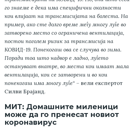
го знаеме е дека има специфични околности
кои влијаат на трансмисијата на болеста. На
пример, ако сте долго време меѓу многу луѓе во
затворено место со ограничена вентилација,
постои поголем ризик за трансмисија на
КОВИД-19. Понекогаш ова се случува во зима.
Поради тоа што надвор е ладно, луѓето
остануваат внатре, во места кои имаат мала
вентилација, кои се затворени и во кои
понекогаш има многу луѓе“
– вели експертот
Силви Брајанд.
МИТ: Домашните миленици
може да го пренесат новиот
коронавирус