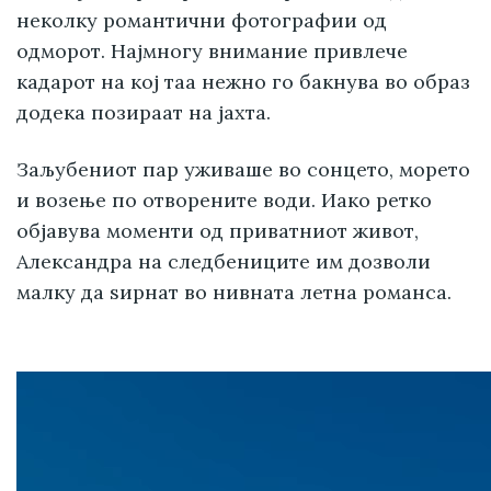
неколку романтични фотографии од
одморот. Најмногу внимание привлече
кадарот на кој таа нежно го бакнува во образ
додека позираат на јахта.
Заљубениот пар уживаше во сонцето, морето
и возење по отворените води. Иако ретко
објавува моменти од приватниот живот,
Александра на следбениците им дозволи
малку да ѕирнат во нивната летна романса.