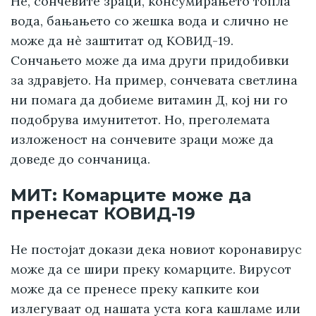
Не, сончевите зраци, консумирањето топла
вода, бањањето со жешка вода и слично не
може да нè заштитат од КОВИД-19.
Сончањето може да има други придобивки
за здравјето. На пример, сончевата светлина
ни помага да добиеме витамин Д, кој ни го
подобрува имунитетот. Но, преголемата
изложеност на сончевите зраци може да
доведе до сончаница.
МИТ: Комарците може да
пренесат КОВИД-19
Не постојат докази дека новиот коронавирус
може да се шири преку комарците. Вирусот
може да се пренесе преку капките кои
излегуваат од нашата уста кога кашламе или