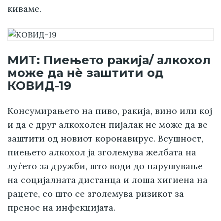
киваме.
МИТ: Пиењето ракија/ алкохол
може да нè заштити од
КОВИД-19
Консумирањето на пиво, ракија, вино или кој
и да е друг алкохолен пијалак не може да ве
заштити од новиот коронавирус. Всушност,
пиењето алкохол ја зголемува желбата на
луѓето за дружби, што води до нарушување
на социјалната дистанца и лоша хигиена на
рацете, со што се зголемува ризикот за
пренос на инфекцијата.