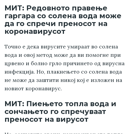
МИТ: Редовното правење
гаргара со солена вода може
да го спречи преносот на
коронавирусот
Точно е дека вирусите умираат во солена
вода и овој метод може да ви помогне при
црвено и болно грло причинето од вирусна
инфекција. Но, плакнењето со солена вода
не може да заштити никој кој е изложен на
новиот коронавирус.
МИТ: Пиењето топла вода и
сончањето го спречуваат
преносот на вирусот