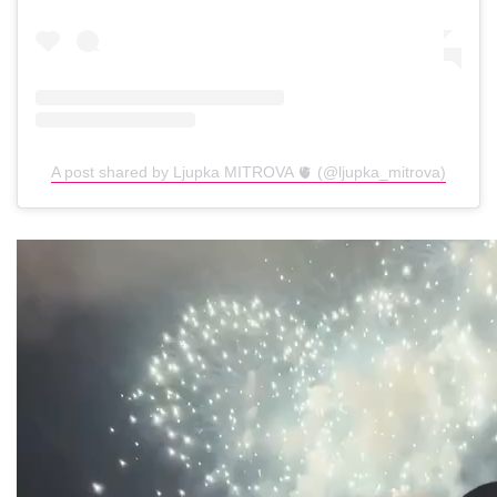
A post shared by Ljupka MITROVA 🫀 (@ljupka_mitrova)