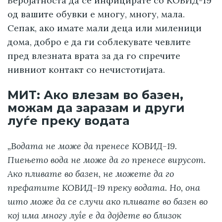
Веројатноста да се инфицирате со КОВИД-19
од вашите обувки е многу, многу, мала.
Сепак, ако имате мали деца или миленици
дома, добро е да ги соблекувате чевлите
пред влезната врата за да го спречите
нивниот контакт со нечистотијата.
МИТ: Ако влезам во базен,
можам да заразам и други
луѓе преку водата
„Водата не може да пренесе КОВИД-19.
Пиењето вода не може да го пренесе вирусот.
Ако пливате во базен, не можете да го
префатите КОВИД-19 преку водата. Но, она
што може да се случи ако пливате во базен во
кој има многу луѓе е да дојдете во близок