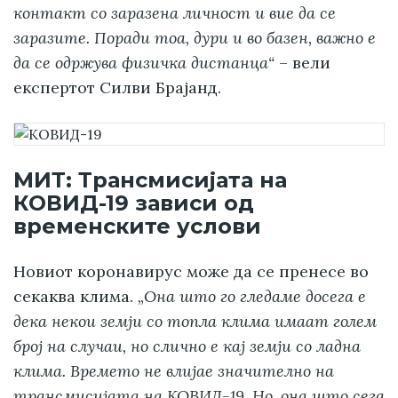
контакт со заразена личност и вие да се
заразите. Поради тоа, дури и во базен, важно е
да се одржува физичка дистанца“
– вели
експертот Силви Брајанд.
МИТ: Трансмисијата на
КОВИД-19 зависи од
временските услови
Новиот коронавирус може да се пренесе во
секаква клима.
„Она што го гледаме досега е
дека некои земји со топла клима имаат голем
број на случаи, но слично е кај земји со ладна
клима. Времето не влијае значително на
трансмисијата на КОВИД-19. Но, она што сега