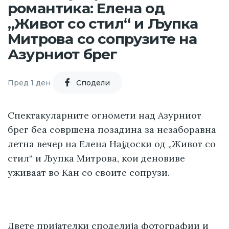
романтика: Елена од
„Живот со стил“ и Љупка
Митрова со сопрузите на
Азурниот брег
Пред 1 ден
Cподели
Спектакуларните огномети над Азурниот
брег беа совршена позадина за незаборавна
летна вечер на Елена Најдоски од „Живот со
стил“ и Љупка Митрова, кои деновиве
уживаат во Кан со своите сопрузи.
Двете пријателки споделија фотографии и