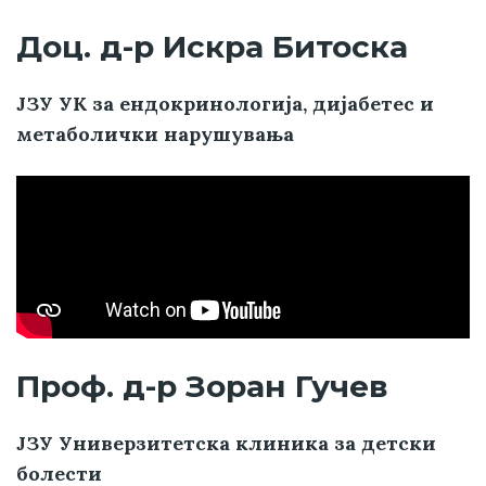
Доц. д-р Искра Битоска
ЈЗУ УК за ендокринологија, дијабетес и
метаболички нарушувања
Проф. д-р Зоран Гучев
ЈЗУ Универзитетска клиника за детски
болести