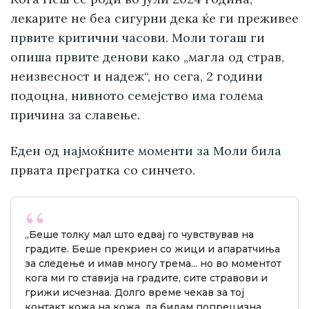
лекарите не беа сигурни дека ќе ги преживее
првите критични часови. Моли тогаш ги
опиша првите денови како „магла од страв,
неизвесност и надеж“, но сега, 2 години
подоцна, нивното семејство има голема
причина за славење.
Еден од најмоќните моменти за Моли била
првата прегратка со синчето.
„Беше толку мал што едвај го чувствував на
градите. Беше прекриен со жици и апаратчиња
за следење и имав многу трема... но во моментот
кога ми го ставија на градите, сите стравови и
грижи исчезнаа. Долго време чекав за тој
контакт кожа на кожа, да бидам попрецизна