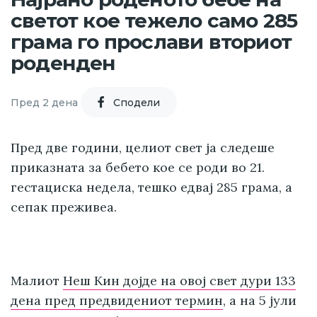
светот кое тежело само 285
грама го прослави вториот
роденден
Пред 2 дена
Cподели
Пред две години, целиот свет ја следеше
приказната за бебето кое се роди во 21.
гестациска недела, тешко едвај 285 грама, а
сепак преживеа.
Малиот
Неш Кин дојде на овој свет дури 133
дена пред предвидениот термин
, а на 5 јули