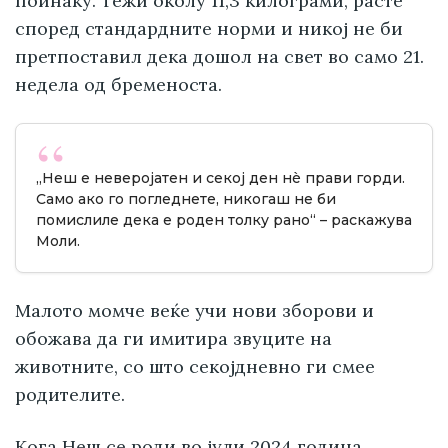
поинаку. Тежи околу 11,3 килограми, расте
според стандардните норми и никој не би
претпоставил дека дошол на свет во само 21.
недела од бременоста.
„Неш е неверојатен и секој ден нè прави горди.
Само ако го погледнете, никогаш не би
помислиле дека е роден толку рано“ – раскажува
Моли.
Малото момче веќе учи нови зборови и
обожава да ги имитира звуците на
животните, со што секојдневно ги смее
родителите.
Кога Неш се роди во јули 2024 година,