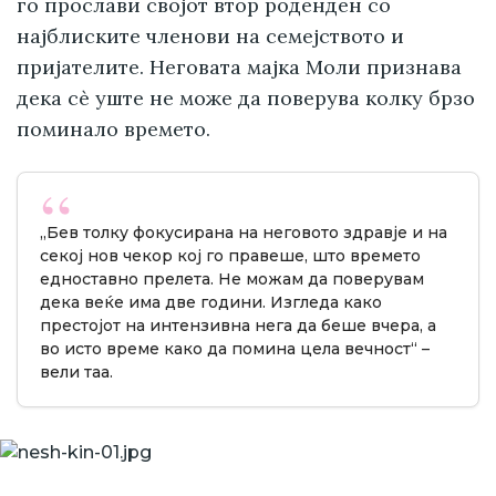
го прослави својот втор роденден со
најблиските членови на семејството и
пријателите. Неговата мајка Моли признава
дека сè уште не може да поверува колку брзо
поминало времето.
„Бев толку фокусирана на неговото здравје и на
секој нов чекор кој го правеше, што времето
едноставно прелета. Не можам да поверувам
дека веќе има две години. Изгледа како
престојот на интензивна нега да беше вчера, а
во исто време како да помина цела вечност“ –
вели таа.