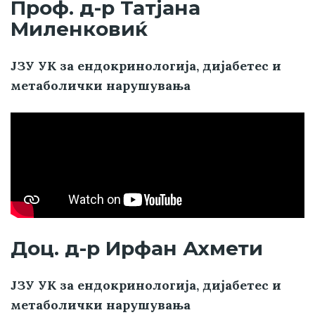
Проф. д-р Татјана
Миленковиќ
ЈЗУ УК за ендокринологија, дијабетес и
метаболички нарушувања
Доц. д-р Ирфан Ахмети
ЈЗУ УК за ендокринологија, дијабетес и
метаболички нарушувања