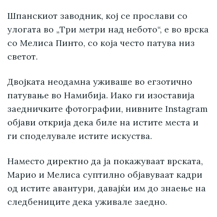
Шпанскиот заводник, кој се прослави со
улогата во „Три метри над небото“, е во врска
со Мелиса Пинто, со која често патува низ
светот.
Двојката неодамна уживаше во егзотично
патување во Намибија. Иако ги изоставија
заедничките фотографии, нивните Instagram
објави открија дека биле на истите места и
ги споделувале истите искуства.
Наместо директно да ја покажуваат врската,
Марио и Мелиса суптилно објавуваат кадри
од истите авантури, давајќи им до знаење на
следбениците дека уживале заедно.