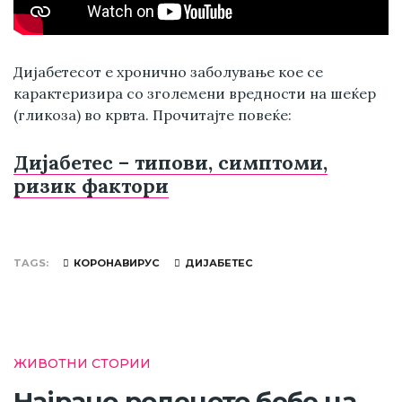
Дијабетесот е хронично заболување кое се
карактеризира со зголемени вредности на шеќер
(гликоза) во крвта. Прочитајте повеќе:
Дијабетес – типови, симптоми,
ризик фактори
TAGS
КОРОНАВИРУС
ДИЈАБЕТЕС
ЖИВОТНИ СТОРИИ
Најрано роденото бебе на