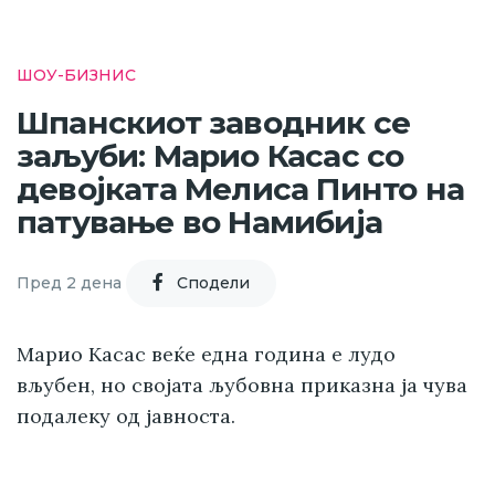
ШОУ-БИЗНИС
Шпанскиот заводник се
заљуби: Марио Касас со
девојката Мелиса Пинто на
патување во Намибија
Пред 2 дена
Cподели
Марио Касас веќе една година е лудо
вљубен, но својата љубовна приказна ја чува
подалеку од јавноста.