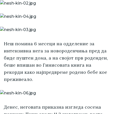
Неш помина 6 месеци на одделение за
интензивна нега за новороденчиња пред да
биде пуштен дома, а на својот прв роденден,
беше впишан во Гинисовата книга на
рекорди како најпредвреме родено бебе кое
преживеало.
Денес, неговата приказна изгледа сосема