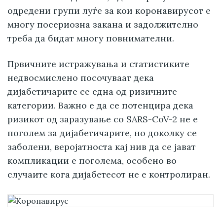
одредени групи луѓе за кои коронавирусот е
многу посериозна закана и задолжително
треба да бидат многу повнимателни.
Првичните истражувања и статистиките
недвосмислено посочуваат дека
дијабетичарите се една од ризичните
категории. Важно е да се потенцира дека
ризикот од заразување со SARS-CoV-2 не е
поголем за дијабетичарите, но доколку се
заболени, веројатноста кај нив да се јават
компликации е поголема, особено во
случаите кога дијабетесот не е контролиран.