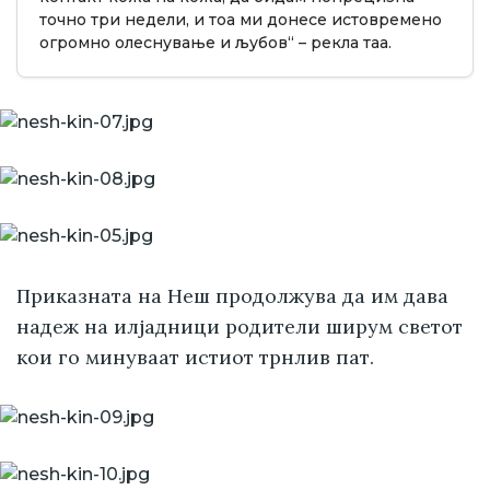
точно три недели, и тоа ми донесе истовремено
огромно олеснување и љубов“ – рекла таа.
Приказната на Неш продолжува да им дава
надеж на илјадници родители ширум светот
кои го минуваат истиот трнлив пат.