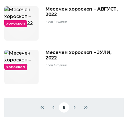
Месечен хороскоп – АВГУСТ,
2022
пред 4 години
ХОРОСКОП
Месечен хороскоп – ЈУЛИ,
2022
пред 4 години
ХОРОСКОП
Pagination
6
First page
Previous page
Current page
Next page
Last page