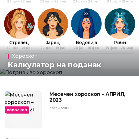
23 јул – 22 авг
23 авг – 22 сеп
23 сеп – 22 окт
23 окт – 21 ное
Стрелец
Јарец
Водолија
Риби
22 ное – 21 дек
22 дек – 19 јан
20 јан – 18 фев
19 фев – 20 мар
Хороскоп
Калкулатор на подзнак
Месечен хороскоп – АПРИЛ,
2023
пред 3 години
ХОРОСКОП