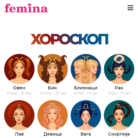
ХОРОСКОП
Овен
Бик
Близнаци
Рак
21 мар – 19 апр
20 апр – 20 мај
21 мај – 20 јун
21 јун – 22 јул
Лав
Девица
Вага
Скорпија