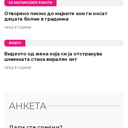
ЗА МАЈЧИНСКИТЕ РАБОТИ
Отворено писмо до мајките кои ги носат
децата болни в градинка
ПРЕД 11 ГОДИНИ
ВИДЕО
Видеото од жена која си ја отстранува
шминката стана вирален хит
ПРЕД 11 ГОДИНИ
АНКЕТА
Дали сте среќни?