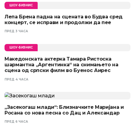
ШОУ-БИЗНИС
Лепа Брена падна на сцената во Будва сред
концерт, се исправи и продолжи да пее
ПРЕД 3 ЧАСА
ШОУ-БИЗНИС
Македонската актерка Тамара Ристоска
шармантна „Аргентинка“ на снимањето на
сцена од српски филм во Буенос Аирес
ПРЕД 4 ЧАСА
„Засекогаш млади“: Близначките Маријана и
Росана со нова песна со Дац и Александар
ПРЕД 6 ЧАСА