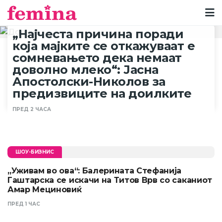
„Најчеста причина поради
која мајките се откажуваат е
сомневањето дека немаат
доволно млеко“: Јасна
Апостолски-Николов за
предизвиците на доилките
ПРЕД 2 ЧАСА
ШОУ-БИЗНИС
„Уживам во ова“: Балерината Стефанија
Гаштарска се искачи на Титов Врв со саканиот
Амар Мециновиќ
ПРЕД 1 ЧАС