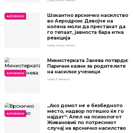
пред околу месец
Шокантно врсничко насилство
АКТУЕЛНО
во Аеродром: Девојче на
колена моли да престанат да
го тепаат, јавноста бара итна
реакција
пред околу месец
Министерката Јанева потврди:
Парични казни за родителите
на насилни ученици
АКТУЕЛНО
пред 3 месеци
„Ако домот не е безбедното
место, надвор потешко ќе го
АКТУЕЛНО
најдат“: Апел на психологот
Живановиќ по потресниот
случај на врсничко насилство