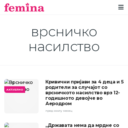
врсничко
насилство
Кривични пријави за 4 деца и 5
родители за случајот со
АКТУЕЛНО
врсничкото насилство врз 12-
годишното девојче во
Аеродром
пред околу месец
„Државата нема да мрдне со