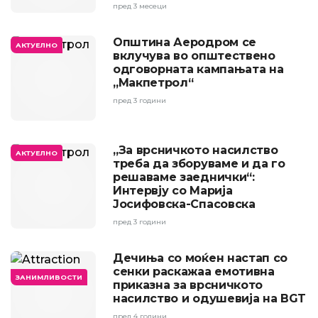
пред 3 месеци
Општина Аеродром се
АКТУЕЛНО
вклучува во општествено
одговорната кампањата на
„Макпетрол“
пред 3 години
„За врсничкото насилство
АКТУЕЛНО
треба да зборуваме и да го
решаваме заеднички“:
Интервју со Марија
Јосифовска-Спасовска
пред 3 години
Дечиња со моќен настап со
сенки раскажаа емотивна
ЗАНИМЛИВОСТИ
приказна за врсничкото
насилство и одушевија на BGT
пред 4 години