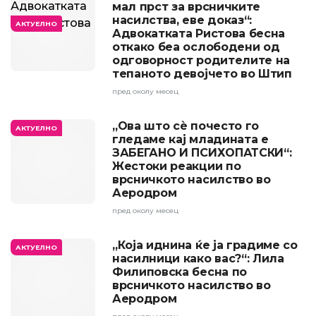
мал прст за врсничките
насилства, еве доказ“:
АКТУЕЛНО
Адвокатката Ристова бесна
откако беа ослободени од
одговорност родителите на
тепаното девојчето во Штип
пред околу месец
„Ова што сѐ почесто го
АКТУЕЛНО
гледаме кај младината е
ЗАБЕГАНО И ПСИХОПАТСКИ“:
Жестоки реакции по
врсничкото насилство во
Аеродром
пред околу месец
„Која иднина ќе ја градиме со
АКТУЕЛНО
насилници како вас?“: Лила
Филиповска бесна по
врсничкото насилство во
Аеродром