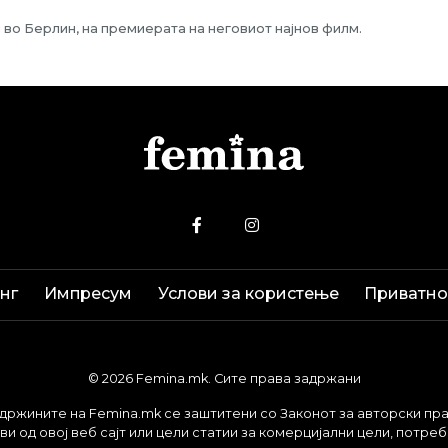
 во Берлин, на премиерата на неговиот најнов филм.
нг
Импресум
Услови за користење
Приватно
© 2026 Femina.mk. Сите права задржани
држините на Femina.mk се заштитени со Законот за авторски пра
и од овој веб сајт или цели статии за комерцијални цели, потре