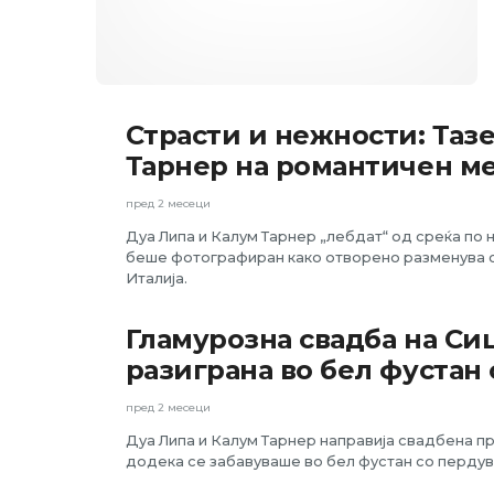
ШОУ-
Страсти и нежности: Таз
БИЗНИС
Тарнер на романтичен ме
пред 2 месеци
Дуа Липа и Калум Тарнер „лебдат“ од среќа по
беше фотографиран како отворено разменува с
Италија.
ШОУ-
Гламурозна свадба на Сиц
БИЗНИС
разиграна во бел фустан
пред 2 месеци
Дуа Липа и Калум Тарнер направија свадбена п
додека се забавуваше во бел фустан со пердув