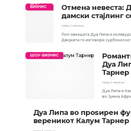
ШОУ-
Отмена невеста: Д
БИЗНИС
дамски стајлинг 
пред 2 месеци
Поп-ѕвездата Дуа Липа и холивудс
Двојката го изговори судбоносно
Романт
ШОУ-БИЗНИС
Дуа Ли
Тарнер
пред 4 месеци
Дуа Липа и Ка
во Јужна Афри
Дуа Липа во проѕирен фу
вереникот Калум Тарнер 
пред 6 месеци