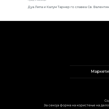
Дуа Липа и Калум Тарнер го славеа Св. Валентин
Маркети
Со
За секоја форма на користење на делов