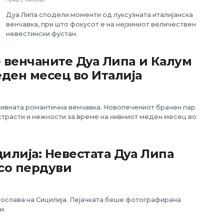
Дуа Липа сподели моменти од луксузната италијанска
венчавка, при што фокусот е на нејзиниот величествен
невестински фустан.
е венчаните Дуа Липа и Калум
ден месец во Италија
 нивната романтична венчавка. Новопечениот брачен пар
трасти и нежности за време на нивниот меден месец во
илија: Невестата Дуа Липа
 со пердуви
рослава на Сицилија. Пејачката беше фотографирана
и.