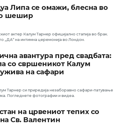
уа Липа се омажи, блесна во
со шешир
киот актер Калум Тарнер официјално стапија во брак.
то „ДА“ на интимна церемонија во Лондон.
ична авантура пред свадбата:
па со свршеникот Калум
 ужива на сафари
лум Тарнер си приредија незаборавно сафари-патување
ка. Погледнете фотографии и видеа.
стан на црвениот тепих со
на Св. Валентин