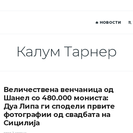
🔥 НОВОСТИ
♏
Калум Тарнер
Величествена венчаница од
Шанел со 480.000 мониста:
Дуа Липа ги сподели првите
фотографии од свадбата на
Сицилија
пред 2 месеци