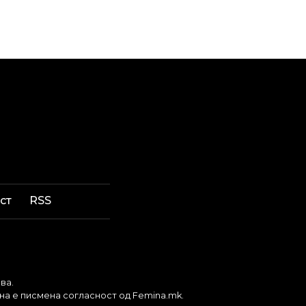
ст
RSS
ва.
бна е писмена согласност од Femina.mk.