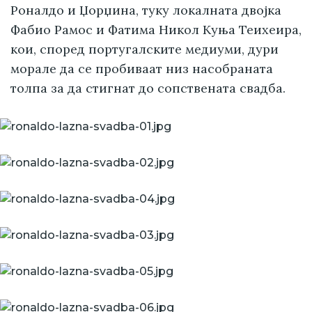
Роналдо и Џорџина, туку локалната двојка
Фабио Рамос и Фатима Никол Куња Теиxeира,
кои, според португалските медиуми, дури
морале да се пробиваат низ насобраната
толпа за да стигнат до сопствената свадба.