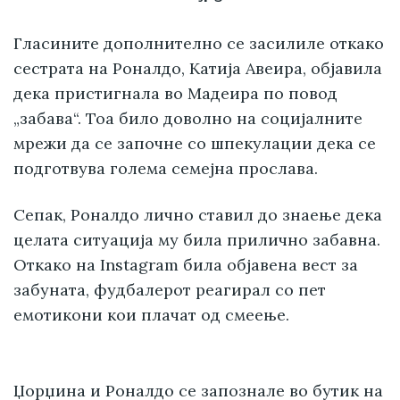
Гласините дополнително се засилиле откако
сестрата на Роналдо, Катија Авеира, објавила
дека пристигнала во Мадеира по повод
„забава“. Тоа било доволно на социјалните
мрежи да се започне со шпекулации дека се
подготвува голема семејна прослава.
Сепак, Роналдо лично ставил до знаење дека
целата ситуација му била прилично забавна.
Откако на Instagram била објавена вест за
забуната, фудбалерот реагирал со пет
емотикони кои плачат од смеење.
Џорџина и Роналдо се запознале во бутик на