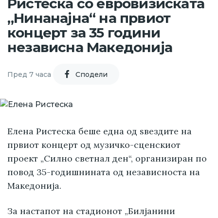
Ристеска со евровизиската
„Нинанајна“ на првиот
концерт за 35 години
независна Македонија
Пред 7 часа
Cподели
Елена Ристеска беше една од ѕвездите на
првиот концерт од музичко-сценскиот
проект „Силно светнал ден“, организиран по
повод 35-годишнината од независноста на
Македонија.
За настапот на стадионот „Билјанини