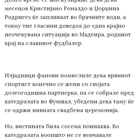
месецов Кристијано Роналдо и Џорџина
Родригез ќе запливаат во брачните води, а
токму тие гласини доведоа до една крајно
неочекувана ситуација во Мадеира, родниот
крај на славниот фудбалер.
Илјадници фанови помислиле дека врвниот
спортист конечно се жени со својата
долгогодишна партнерка, па се собрале пред
катедралата во Фуншал, убедени дека таму ќе
се одржи нивната свадбена церемонија.
Но, вистината била сосема поинаква. Во
катедралата воопшто не се венчавале