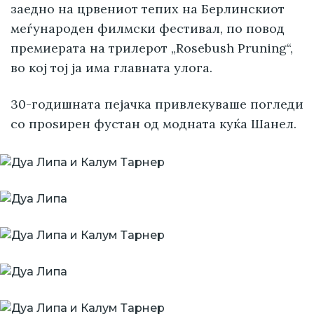
заедно на црвениот тепих на Берлинскиот
меѓународен филмски фестивал, по повод
премиерата на трилерот „Rosebush Pruning“,
во кој тој ја има главната улога.
30-годишната пејачка привлекуваше погледи
со проѕирен фустан од модната куќа Шанел.