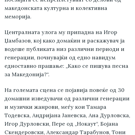
македонската културна и колективна
меморија.
Централната улога му припадна на Игор
Џамбазов, кој како домаќин и раскажувач ја
водеше публиката низ различни периоди и
генерации, почнувајќи од едно навидум
едноставно прашање: „Како се пишува песна
за Македонија?“.
На големата сцена се појавија повеќе од 30
домашни изведувачи од различни генерации
и музички жанрови, меѓу кои Тамара
Тодевска, Андријана Јаневска, Ана Дурловска,
Игор Дурловски, Пере од „Нокаут“, Бојана
Скендеровски, Александар Тарабунов, Тони