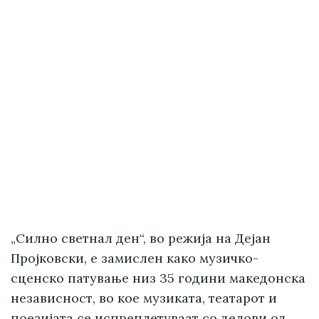
„Силно светнал ден“, во режија на Дејан
Пројковски, е замислен како музичко-
сценско патување низ 35 години македонска
независност, во кое музиката, театарот и
поезијата се испреплетуваат со делови од