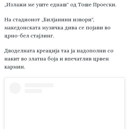
„Излажи ме уште еднаш“ од Тоше Проески.
На стадионот „Билјанини извори“,
македонската музичка дива се појави во
црно-бел стајлинг.
Дводелната креација таа ја надополни со
накит во златна боја и впечатлив црвен
кармин.