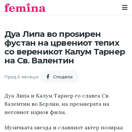
Дуа Липа во проѕирен
фустан на црвениот тепих
со вереникот Калум Тарнер
на Св. Валентин
Пред 5 месеци
Cподели
Дуа Липа и Калум Тарнер го славеа Св.
Валентин во Берлин, на премиерата на
неговиот најнов филм.
Музичката ѕвезда и славниот актер позираа