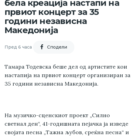
бела креација настапи на
првиот концерт за 35
години независна
Македонија
Пред 6 часа
Cподели
Тамара Тодевска беше дел од артистите кои
настапија на првиот концерт организиран за
35 години независна Македонија.
На музичко-сценскиот проект „Силно
светнал ден“, 41-годишната пејачка ја изведе
својата песна „Тажна љубов, среќна песна“ и