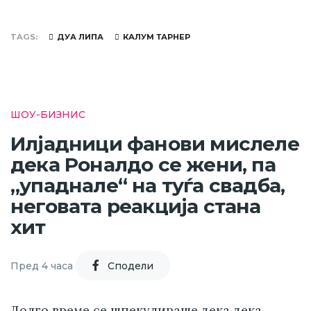
TAGS
ДУА ЛИПА
КАЛУМ ТАРНЕР
ШОУ-БИЗНИС
Илјадници фанови мислеле
дека Роналдо се жени, па
„упаднале“ на туѓа свадба,
неговата реакција стана
хит
Пред 4 часа
Cподели
Долго време се шпекулираше дека дека