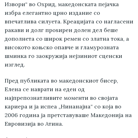
Извори“ во Охрид, македонската пејачка
избра елегантно црно издание со
впечатлива силуета. Креацијата со нагласени
ракави и долг проѕирен долен дел беше
дополнета со широк ремен со златна тока, а
високото коњско опавче и гламурозната
шминка го заокружија нејзиниот сценски
изглед.
Пред публиката во македонскиот бисер,
Елена се наврати на еден од
најпрепознатливите моменти во својата
кариера и ја испеа „Нинанајна“ со која во
2006 година ја претставуваше Македонија на
Евровизија во Атина.