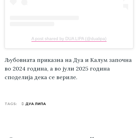
A post shared by DUA LIPA (@dualipa)
Љубовната приказна на Дуа и Калум започна
во 2024 година, а во јули 2025 година
споделија дека се вериле.
TAGS
ДУА ЛИПА