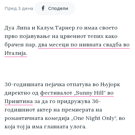
Пред 3 дена
Cподели
Дуа Липа и Калум Тарнер го имаа своето
прво појавување на црвениот тепих како
брачен пар,
два месеци по нивната свадба во
Италија.
30-годишната пејачка отпатува во Њујорк
директно од
фестивалот „Sunny Hill“ во
Приштина
за да го придружува 36-
годишниот актер на премиерата на
романтичната комедија „One Night Only“, во
која тој ја има главната улога.