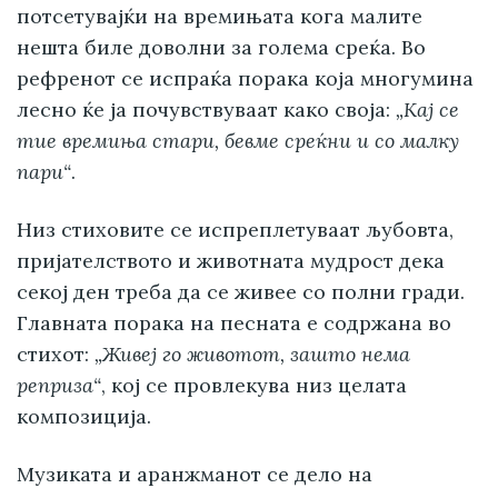
потсетувајќи на времињата кога малите
нешта биле доволни за голема среќа. Во
рефренот се испраќа порака која многумина
лесно ќе ја почувствуваат како своја:
„Кај се
тие времиња стари, бевме среќни и со малку
пари“
.
Низ стиховите се испреплетуваат љубовта,
пријателството и животната мудрост дека
секој ден треба да се живее со полни гради.
Главната порака на песната е содржана во
стихот:
„Живеј го животот, зашто нема
реприза“
, кој се провлекува низ целата
композиција.
Музиката и аранжманот се дело на