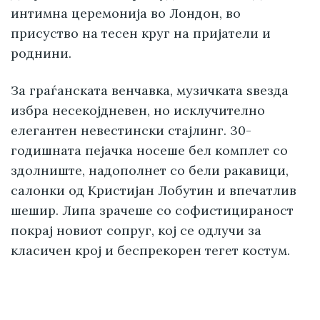
интимна церемонија во Лондон, во
присуство на тесен круг на пријатели и
роднини.
За граѓанската венчавка, музичката ѕвезда
избра несекојдневен, но исклучително
елегантен невестински стајлинг. 30-
годишната пејачка носеше бел комплет со
здолниште, надополнет со бели ракавици,
салонки од Кристијан Лобутин и впечатлив
шешир. Липа зрачеше со софистицираност
покрај новиот сопруг, кој се одлучи за
класичен крој и беспрекорен тегет костум.