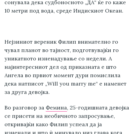
сонувала дека судбоносното „ДА“ ќе го каже
10 метри под вода, среде Индискиот Океан.
Нејзиниот вереник Филип внимателно го
чувал планот во тајност, подготвувајќи го
уникатното изненадување со недели. А
најинтересниот дел од приказната е што
Ангела во првиот момент дури помислила
дека натписот „Will you marry me“ е наменет
за друга девојка.
Во разговор за
Фемина
, 25-годишната девојка
се присети на необичното запросување,
откривајќи како Филип успеал да ја
изненади и што ѝ минувало низ глава кога