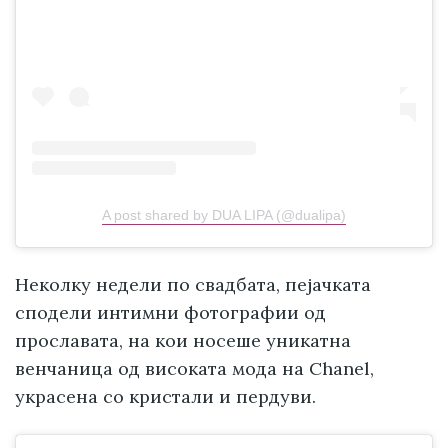
A post shared by DUA LIPA (@dualipa)
Неколку недели по свадбата, пејачката
сподели интимни фотографии од
прославата, на кои носеше уникатна
венчаница од високата мода на Chanel,
украсена со кристали и пердуви.