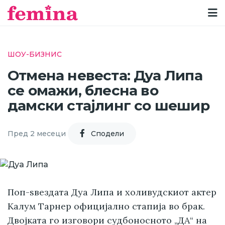
ШОУ-БИЗНИС
Отмена невеста: Дуа Липа
се омажи, блесна во
дамски стајлинг со шешир
Пред 2 месеци
Cподели
Поп-ѕвездата Дуа Липа и холивудскиот актер
Калум Тарнер официјално стапија во брак.
Двојката го изговори судбоносното „ДА“ на