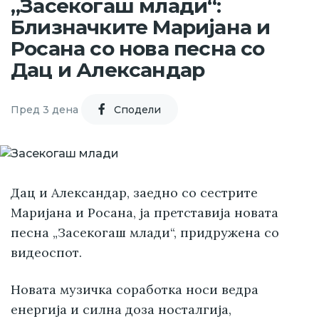
„Засекогаш млади“:
Близначките Маријана и
Росана со нова песна со
Дац и Александар
Пред 3 дена
Cподели
Дац и Александар, заедно со сестрите
Маријана и Росана, ја претставија новата
песна „Засекогаш млади“, придружена со
видеоспот.
Новата музичка соработка носи ведра
енергија и силна доза носталгија,