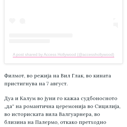
A post shared by Access Hollywood (@accesshollywood)
Филмот, во режија на Вил Глак, во кината
пристигнува на 7 август.
Дуа и Калум во јуни го кажаа судбоносното
„да“ на романтична церемонија во Сицилија,
во историската вила Валгуарнера, во
близина на Палермо, откако претходно