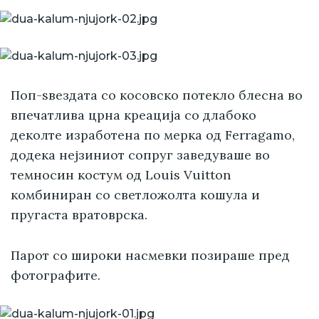
Поп-ѕвездата со косовско потекло блесна во
впечатлива црна креација со длабоко
деколте изработена по мерка од Ferragamo,
додека нејзиниот сопруг заведуваше во
темносин костум од Louis Vuitton
комбиниран со светложолта кошула и
пругаста вратоврска.
Парот со широки насмевки позираше пред
фотографите.