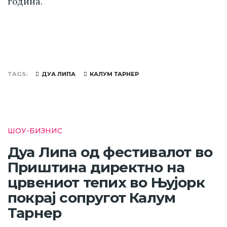
година.
TAGS
ДУА ЛИПА
КАЛУМ ТАРНЕР
ШОУ-БИЗНИС
Дуа Липа од фестивалот во
Приштина директно на
црвениот тепих во Њујорк
покрај сопругот Калум
Тарнер