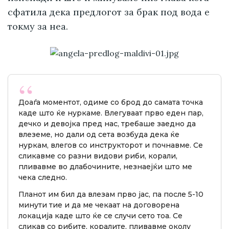
сфатила дека предлогот за брак под вода е
токму за неа.
Доаѓа моментот, одиме со брод до самата точка
каде што ќе нуркаме. Влегуваат прво еден пар,
дечко и девојка пред нас, требаше заедно да
влеземе, но дали од сета возбуда дека ќе
нуркам, влегов со инструкторот и почнавме. Се
сликавме со разни видови риби, корали,
пливавме во длабочините, незнаејќи што ме
чека следно.
Планот им бил да влезам прво јас, па после 5-10
минути тие и да ме чекаат на договорена
локација каде што ќе се случи сето тоа. Се
сликав со рибите, коралите, пливавме околу