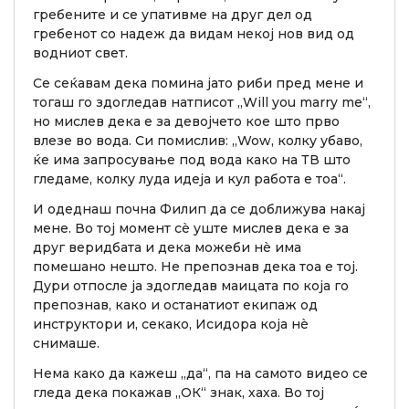
гребените и се упативме на друг дел од
гребенот со надеж да видам некој нов вид од
водниот свет.
Се сеќавам дека помина јато риби пред мене и
тогаш го здогледав натписот „Will you marry me“,
но мислев дека е за девојчето кое што прво
влезе во вода. Си помислив: „Wow, колку убаво,
ќе има запросување под вода како на ТВ што
гледаме, колку луда идеја и кул работа е тоа“.
И одеднаш почна Филип да се доближува накај
мене. Во тој момент сè уште мислев дека е за
друг веридбата и дека можеби нè има
помешано нешто. Не препознав дека тоа е тој.
Дури отпосле ја здогледав маицата по која го
препознав, како и останатиот екипаж од
инструктори и, секако, Исидора која нè
снимаше.
Нема како да кажеш „да“, па на самото видео се
гледа дека покажав „ОК“ знак, хаха. Во тој