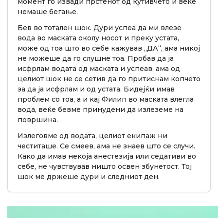
момент го извади прстенот од кутивчето и веќе
немаше бегање.
Бев во тотален шок. Дури успеа да ми влезе
вода во маската околу носот и преку устата,
може од тоа што во себе кажував „ДА“, ама никој
не можеше да го слушне тоа. Пробав да ја
исфрлам водата од маската и успеав, ама од
целиот шок не се сетив да го притиснам копчето
за да ја исфрлам и од устата. Бидејќи имав
проблем со тоа, а и кај Филип во маската влегла
вода, веќе бевме принудени да излеземе на
површина.
Излеговме од водата, целиот екипаж ни
честиташе. Се смеев, ама не знаев што се случи.
Како да имав некоја анестезија или седативи во
себе, не чувствував ништо освен збунетост. Тој
шок ме држеше дури и следниот ден.