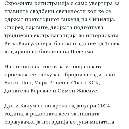
Скромната регистрација е само увертира за
главните свадбени свечености кои ќе се
одржат претстојниот викенд на Сицилија.
Според најавите, двојката подготвува
тридневна екстраваганција во историската
Вила Валгуарнера, барокно здание од 17 век
лоцирано во близина на Палермо.
На листата на гости за италијанската
прослава се очекуваат бројни ѕвезди како
Елтон Џон, Марк Ронсон, Charli XCX,
Донатела Версаче и Симон Жакмус.
Дуа и Калум се во врска од јануари 2024
година, а радосната вест за нивната
свршувачка ја потврдија во јуни минатата