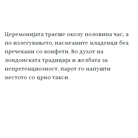
Церемонијата траеше околу половина час, а
по излегувањето, насмеаните младенци беа
пречекани со конфети. Во духот на
лондонската традиција и желбата за
непретенциозност, парот го напушти
местото со црно такси.