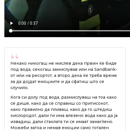
Некако никогаш не мислев дека првин ќе биде
под вода, секогаш замислував или на Sandbank-
от или на ресортот, а второ дека ќе треба време
за да дојдат емоциите и да сфатиш што се
случило.
Кога си долу под вода, размислуваш на тоа како
се дише, како да се справиш со притисокот,
како правилно да пливаш, како да го штедиш
кислородот, дали ти има влезено вода како да ја
извадиш, дали стаклата ти се имаат замаглено.
Можеби затоа и немав емоции само тотален