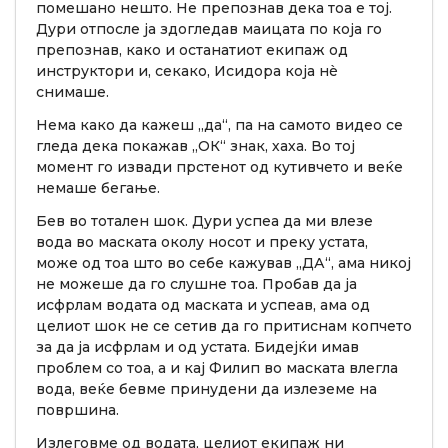
помешано нешто. Не препознав дека тоа е тој.
Дури отпосле ја здогледав маицата по која го
препознав, како и останатиот екипаж од
инструктори и, секако, Исидора која нè
снимаше.
Нема како да кажеш „да“, па на самото видео се
гледа дека покажав „ОК“ знак, хаха. Во тој
момент го извади прстенот од кутивчето и веќе
немаше бегање.
Бев во тотален шок. Дури успеа да ми влезе
вода во маската околу носот и преку устата,
може од тоа што во себе кажував „ДА“, ама никој
не можеше да го слушне тоа. Пробав да ја
исфрлам водата од маската и успеав, ама од
целиот шок не се сетив да го притиснам копчето
за да ја исфрлам и од устата. Бидејќи имав
проблем со тоа, а и кај Филип во маската влегла
вода, веќе бевме принудени да излеземе на
површина.
Излеговме од водата, целиот екипаж ни