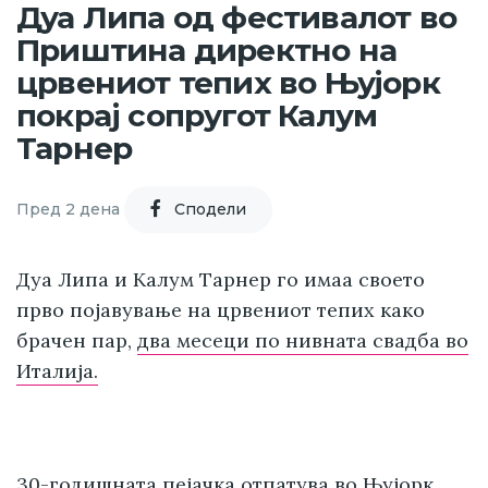
Дуа Липа од фестивалот во
Приштина директно на
црвениот тепих во Њујорк
покрај сопругот Калум
Тарнер
Пред 2 дена
Cподели
Дуа Липа и Калум Тарнер го имаа своето
прво појавување на црвениот тепих како
брачен пар,
два месеци по нивната свадба во
Италија.
30-годишната пејачка отпатува во Њујорк