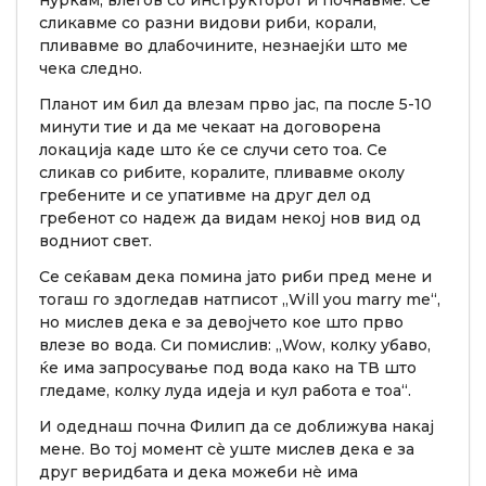
сликавме со разни видови риби, корали,
пливавме во длабочините, незнаејќи што ме
чека следно.
Планот им бил да влезам прво јас, па после 5-10
минути тие и да ме чекаат на договорена
локација каде што ќе се случи сето тоа. Се
сликав со рибите, коралите, пливавме околу
гребените и се упативме на друг дел од
гребенот со надеж да видам некој нов вид од
водниот свет.
Се сеќавам дека помина јато риби пред мене и
тогаш го здогледав натписот „Will you marry me“,
но мислев дека е за девојчето кое што прво
влезе во вода. Си помислив: „Wow, колку убаво,
ќе има запросување под вода како на ТВ што
гледаме, колку луда идеја и кул работа е тоа“.
И одеднаш почна Филип да се доближува накај
мене. Во тој момент сè уште мислев дека е за
друг веридбата и дека можеби нè има