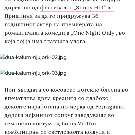
директно од
фестивалот „Sunny Hill“ во
Приштина
за да го придружува 36-
годишниот актер на премиерата на
романтичната комедија „One Night Only“, во
која тој ја има главната улога.
Поп-ѕвездата со косовско потекло блесна во
впечатлива црна креација со длабоко
деколте изработена по мерка од Ferragamo,
додека нејзиниот сопруг заведуваше во
темносин костум од Louis Vuitton
комбиниран со светложолта кошула и