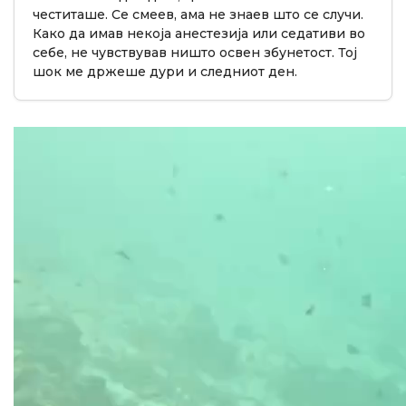
честиташе. Се смеев, ама не знаев што се случи.
Како да имав некоја анестезија или седативи во
себе, не чувствував ништо освен збунетост. Тој
шок ме држеше дури и следниот ден.