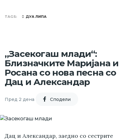
TAGS
ДУА ЛИПА
„Засекогаш млади“:
Близначките Маријана и
Росана со нова песна со
Дац и Александар
Пред 2 дена
Cподели
Дац и Александар, заедно со сестрите