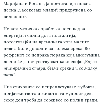
Маријана и Росана, ја претставија новата
песна „Засекогаш млади“, придружена со
видеоспот.
Новата музичка соработка носи ведра
енергија и силна доза носталгија,
потсетувајќи на времињата кога малите
нешта биле доволни за голема среќа. Во
рефренот се испраќа порака која многумина
лесно ќе ја почувствуваат како своја:
„Кај се
тие времиња стари, бевме среќни и со малку
пари“
.
Низ стиховите се испреплетуваат љубовта,
пријателството и животната мудрост дека
секој ден треба да се живее со полни гради.