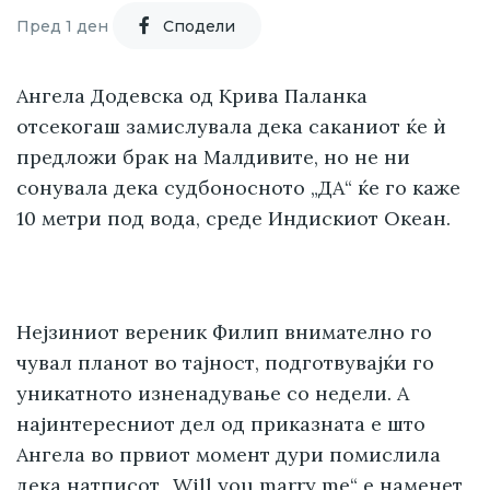
Пред 1 ден
Cподели
Ангела Додевска од Крива Паланка
отсекогаш замислувала дека саканиот ќе ѝ
предложи брак на Малдивите, но не ни
сонувала дека судбоносното „ДА“ ќе го каже
10 метри под вода, среде Индискиот Океан.
Нејзиниот вереник Филип внимателно го
чувал планот во тајност, подготвувајќи го
уникатното изненадување со недели. А
најинтересниот дел од приказната е што
Ангела во првиот момент дури помислила
дека натписот „Will you marry me“ е наменет