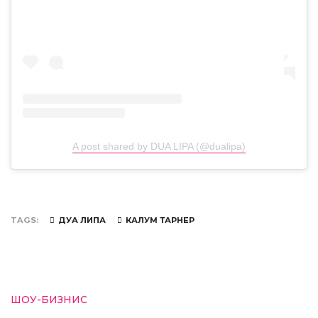
A post shared by DUA LIPA (@dualipa)
TAGS
ДУА ЛИПА
КАЛУМ ТАРНЕР
ШОУ-БИЗНИС