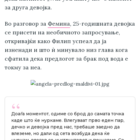
за друга девојка.
Во разговор за
Фемина
, 25-годишната девојка
се присети на необичното запросување,
откривајќи како Филип успеал да ја
изненади и што ѝ минувало низ глава кога
сфатила дека предлогот за брак под вода е
токму за неа.
Доаѓа моментот, одиме со брод до самата точка
каде што ќе нуркаме. Влегуваат прво еден пар,
дечко и девојка пред нас, требаше заедно да
влеземе, но дали од сета возбуда дека ќе
нуркам, влегов со инструкторот и почнавме. Се