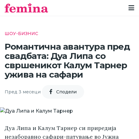
ШОУ-БИЗНИС
Романтична авантура пред
свадбата: Дуа Липа со
свршеникот Калум Тарнер
ужива на сафари
Пред 3 месеци
Cподели
Дуа Липа и Калум Тарнер си приредија
незаборавно сафари-патување во Јужна