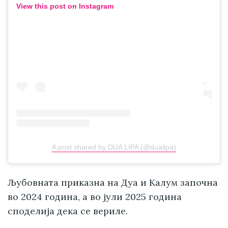
View this post on Instagram
A post shared by DUA LIPA (@dualipa)
Љубовната приказна на Дуа и Калум започна
во 2024 година, а во јули 2025 година
споделија дека се вериле.