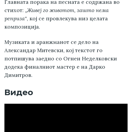
Главната порака на песната е содржана во
стихот:
„Живеј го животот, зашто нема
реприза“
, кој се провлекува низ целата
композиција.
Музиката и аранжманот се дело на
Александар Митевски, кој текстот го
потпишува заедно со Огнен Неделковски
додека финалниот мастер е на Дарко
Димитров.
Видео