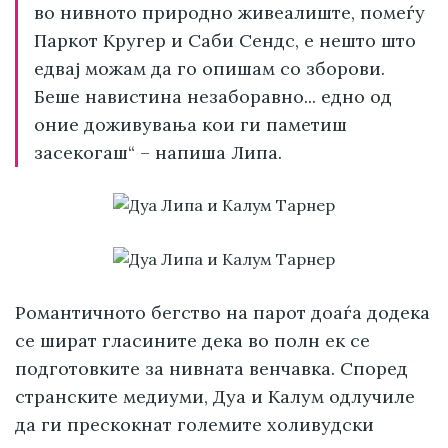
во нивното природно живеалиште, помеѓу
Паркот Кругер и Саби Сендс, е нешто што
едвај можам да го опишам со зборови.
Беше навистина незаборавно... едно од
оние доживувања кои ги паметиш
засекогаш“ – напиша Липа.
Романтичното бегство на парот доаѓа додека
се шират гласините дека во полн ек се
подготовките за нивната венчавка. Според
странските медиуми, Дуа и Калум одлучиле
да ги прескокнат големите холивудски