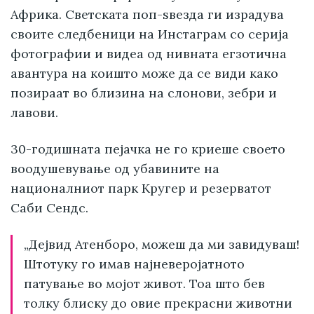
Африка. Светската поп-ѕвезда ги израдува
своите следбеници на Инстаграм со серија
фотографии и видеа од нивната егзотична
авантура на коишто може да се види како
позираат во близина на слонови, зебри и
лавови.
30-годишната пејачка не го криеше своето
воодушевување од убавините на
националниот парк Кругер и резерватот
Саби Сендс.
„Дејвид Атенборо, можеш да ми завидуваш!
Штотуку го имав најневеројатното
патување во мојот живот. Тоа што бев
толку блиску до овие прекрасни животни