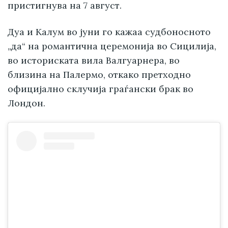
пристигнува на 7 август.
Дуа и Калум во јуни го кажаа судбоносното
„да“ на романтична церемонија во Сицилија,
во историската вила Валгуарнера, во
близина на Палермо, откако претходно
официјално склучија граѓански брак во
Лондон.