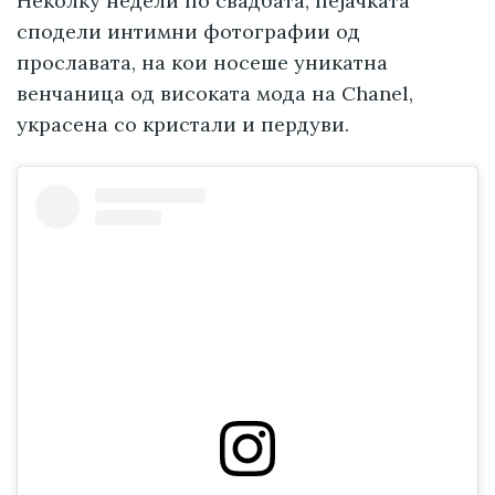
Неколку недели по свадбата, пејачката
сподели интимни фотографии од
прославата, на кои носеше уникатна
венчаница од високата мода на Chanel,
украсена со кристали и пердуви.