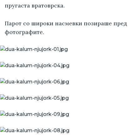
пругаста вратоврска.
Парот со широки насмевки позираше пред
фотографите.