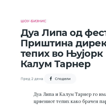
ШОУ-БИЗНИС
Дуа Липа од фес
Приштина дирек
тепих во Њујорк 
Калум Тарнер
Пред 2 дена
Cподели
Дуа Липа и Калум Тарнер го им
црвениот тепих како брачен па