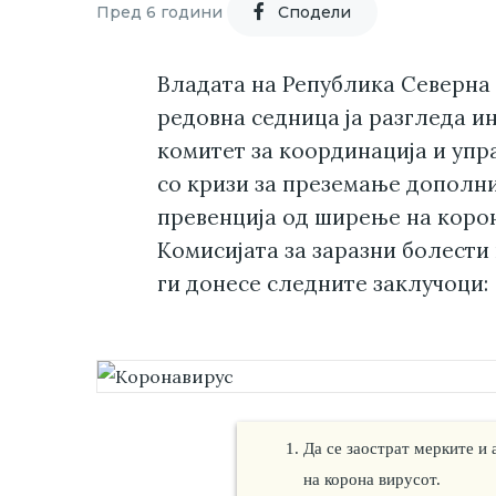
Пред 6 години
Cподели
Владата на Република Северна 
редовна седница ја разгледа и
комитет за координација и упр
со кризи за преземање дополни
превенција од ширење на корон
Комисијата за заразни болести 
ги донесе следните заклучоци:
Да се заострат мерките и
на корона вирусот.