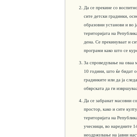
Да се прекине со воспитн
сите детски градинки, ос
образовни установи и во 
територијата на Републик
дена. Се прекинуваат и с
програми како што се курс
За спроведување на оваа 
10 години, што ќе бидат о
градинките или да ја след
обврската да ги извршува
Да се забранат масовни со
простор, како и сите кул
територијата на Републик
учесници, во наредните 1
неодржување на јавни нас