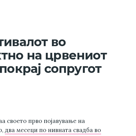
тивалот во
тно на црвениот
покрај сопругот
аа своето прво појавување на
р,
два месеци по нивната свадба во