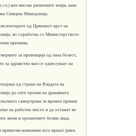
 сл.) кон високо ризичните земји, како
ика Северна Македонија.
о волонтерите од Црвениот крст на
нија, во соработка со Министерството
нични премини.
мерките за превенција од оваа болест,
о за здравство кои се однесуваат на
епорака од страна на Владата на
нија до сите органи на државната
локалната самоуправа за времен прекин
ење на работно место и да останат во
ите жени и хроничните болни лица.
 и приватни компании што вршат јавен