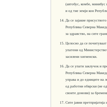
(автобус, комбе, минибус и
и од тие земји кон Републ
Да се зајакне присуствот
Република Северна Македо
за здравство, на сите гра
Целосно да се почитуваат 
упатени од Министерствот
засилени хигиенски.
Да се упати заклучок и пр
Република Северна Македо
управа и до едниците на 
од работни обврски (не од
своите домови) за бремен
Сите јавни претпријатија