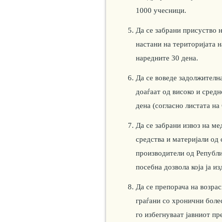
1000 учесници.
Да се забрани присуство н
настани на територијата 
наредните 30 дена.
Да се воведе задолжителна
доаѓаат од високо и средн
дена (согласно листата на
Да се забрани извоз на м
средства и материјали од
производители од Републи
посебна дозвола која ја и
Да се препорача на возра
граѓани со хронични боле
го избегнуваат јавниот пр