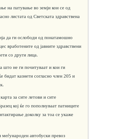
ње на патување во земји кои се од
ласно листата од Светската здравствена
ија да ги ослободи од понатамошно
цес вработените од јавните здравствени
ети со други лица.
а што не ги почитуваат и кои ги
е бидат казнети согласно член 205 и
к.
 карта за сите летови и сите
разец кој ќе го пополнуваат патниците
нтактирање доколку за тоа се укаже
н меѓународен автобуски превоз