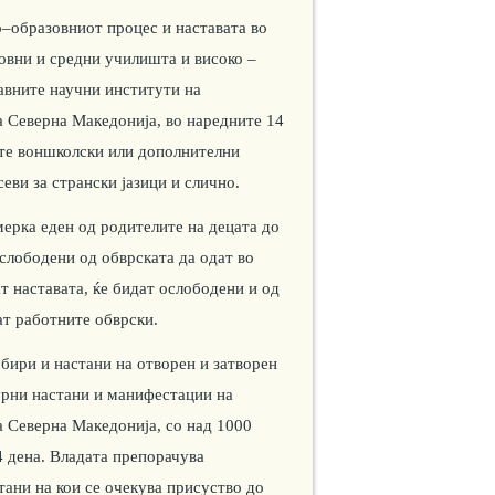
о–образовниот процес и наставата во
новни и средни училишта и високо –
јавните научни институти на
а Северна Македонија, во наредните 14
ите воншколски или дополнителни
еви за странски јазици и слично.
мерка еден од родителите на децата до
слободени од обврската да одат во
ат наставата, ќе бидат ослободени и од
ат работните обврски.
бири и настани на отворен и затворен
турни настани и манифестации на
а Северна Македонија, со над 1000
4 дена. Владата препорачува
тани на кои се очекува присуство до