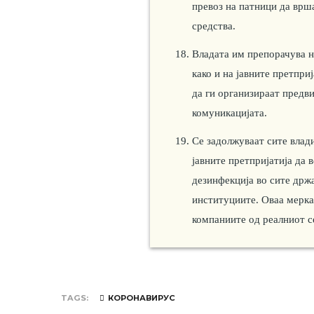
превоз на патници да врш
средства.
Владата им препорачува н
како и на јавните претпри
да ги организираат предв
комуникацијата.
Се задолжуваат сите влад
јавните претпријатија да 
дезинфекција во сите држ
институциите. Оваа мерка
компаниите од реалниот с
TAGS
КОРОНАВИРУС