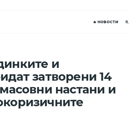
🔥 НОВОСТИ
♏
динките и
бидат затворени 14
 масовни настани и
окоризичните