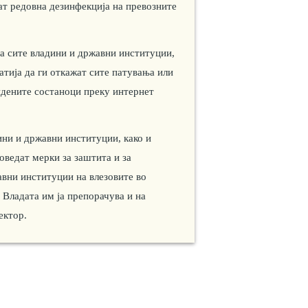
ат редовна дезинфекција на превозните
а сите владини и државни институции,
јатија да ги откажат сите патувања или
идените состаноци преку интернет
ини и државни институции, како и
воведат мерки за заштита и за
авни институции на влезовите во
 Владата им ја препорачува и на
ектор.