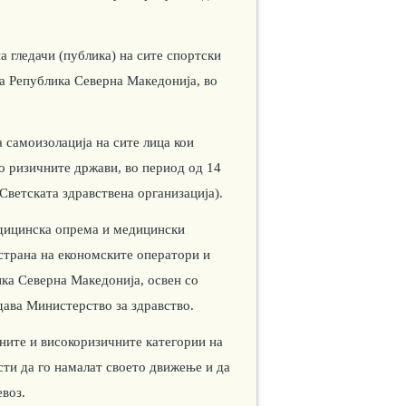
а гледачи (публика) на сите спортски
на Република Северна Македонија, во
 самоизолација на сите лица кои
о ризичните држави, во период од 14
 Светската здравствена организација).
едицинска опрема и медицински
 страна на економските оператори и
ка Северна Македонија, освен со
здава Министерство за здравство.
сните и високоризичните категории на
сти да го намалат своето движење и да
евоз.