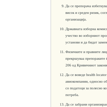
Да се препорача избегнува
висок и среден ризик, сог
организација.
Државната изборна комис
учество во изборниот про
установи и да бидат замен
Физичките и правните лиц
прекршуваа препораките ќ
206 од Кривичниот закони
Да се воведе health locator
авиокомпании, односно об
со податоци за полесно ко
потреба.
Да се забрани организира