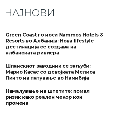
НАЈНОВИ
Green Coast го носи Nammos Hotels &
Resorts во Албанија: Нова lifestyle
дестинација се создава на
албанската ривиера
Шпанскиот заводник се заљуби:
Марио Касас со девојката Мелиса
Пинто на патување во Намибија
Намалување на штетите: помал
ризик како реален чекор кон
промена