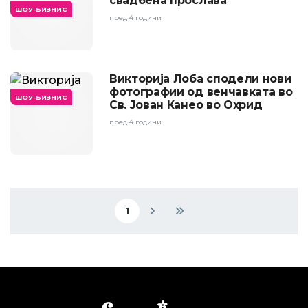
свадбена прослава
ШОУ-БИЗНИС
пред 4 години
Викторија Лоба сподели нови
фотографии од венчавката во
ШОУ-БИЗНИС
Св. Јован Канео во Охрид
пред 4 години
Pagination
1
Current page
Next page
Last page