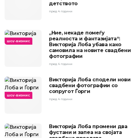
детството
пред 4 години
„Ние, некаде помеѓу
реалноста и фантазијата“:
ШОУ-БИЗНИС
Викторија Лоба убава како
самовила на новите свадбени
фотографии
пред 4 години
Викторија Лоба сподели нови
свадбени фотографии со
сопругот Ѓорги
ШОУ-БИЗНИС
пред 4 години
Викторија Лоба промени два
фустани и запеа на својата