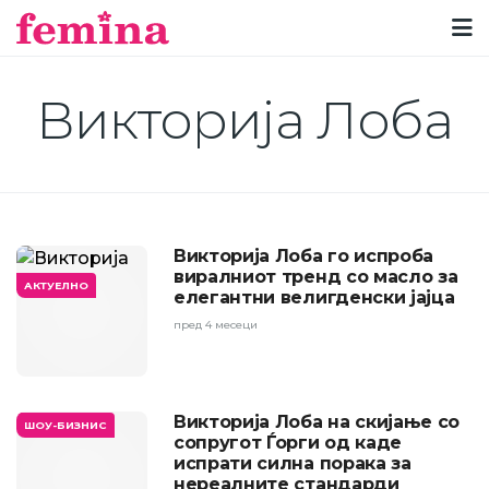
Викторија Лоба
Викторија Лоба го испроба
виралниот тренд со масло за
АКТУЕЛНО
елегантни велигденски јајца
пред 4 месеци
Викторија Лоба на скијање со
ШОУ-БИЗНИС
сопругот Ѓорги од каде
испрати силна порака за
нереалните стандарди