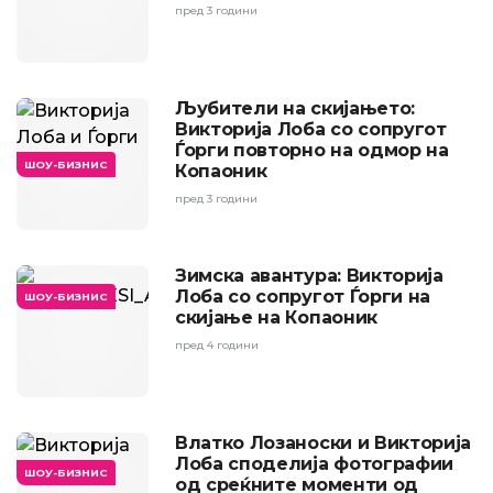
пред 3 години
Љубители на скијањето:
Викторија Лоба со сопругот
Ѓорги повторно на одмор на
ШОУ-БИЗНИС
Копаоник
пред 3 години
Зимска авантура: Викторија
Лоба со сопругот Ѓорги на
ШОУ-БИЗНИС
скијање на Копаоник
пред 4 години
Влатко Лозаноски и Викторија
Лоба споделија фотографии
ШОУ-БИЗНИС
од среќните моменти од