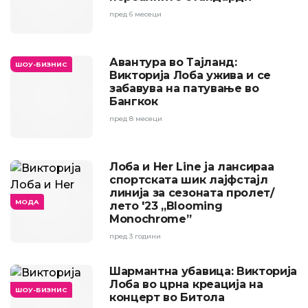
пред 6 месеци
Авантура во Тајланд:
ШОУ-БИЗНИС
Викторија Лоба ужива и се
забавува на патување во
Бангкок
пред 8 месеци
Лоба и Her Line ја лансираа
спортската шик лајфстајл
линија за сезоната пролет/
МОДА
лето '23 „Blooming
Monochrome”
пред 3 години
Шармантна убавица: Викторија
Лоба во црна креација на
ШОУ-БИЗНИС
концерт во Битола