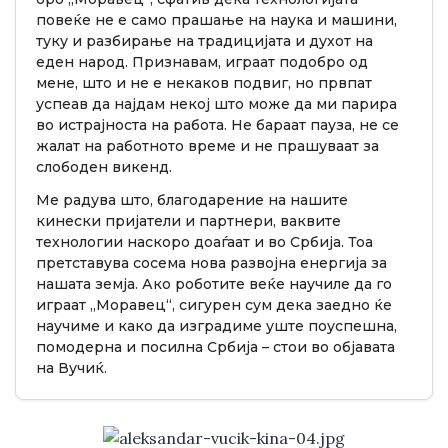
повеќе не е само прашање на наука и машини,
туку и разбирање на традицијата и духот на
еден народ. Признавам, играат подобро од
мене, што и не е некаков подвиг, но првпат
успеав да најдам некој што може да ми парира
во истрајноста на работа. Не бараат пауза, не се
жалат на работното време и не прашуваат за
слободен викенд.
Ме радува што, благодарение на нашите
кинески пријатели и партнери, ваквите
технологии наскоро доаѓаат и во Србија. Тоа
претставува сосема нова развојна енергија за
нашата земја. Ако роботите веќе научиле да го
играат „Моравец“, сигурен сум дека заедно ќе
научиме и како да изградиме уште поуспешна,
помодерна и посилна Србија – стои во објавата
на Вучиќ.