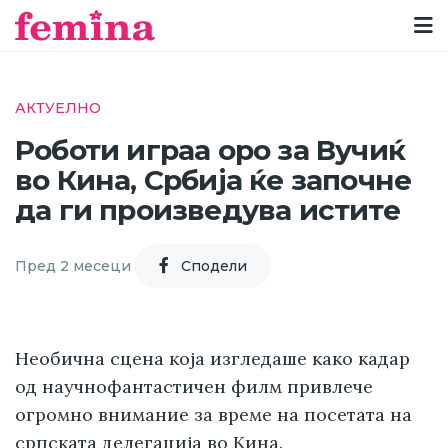
АКТУЕЛНО
Роботи играа оро за Вучиќ
во Кина, Србија ќе започне
да ги произведува истите
Пред 2 месеци
Cподели
Необична сцена која изгледаше како кадар
од научнофантастичен филм привлече
огромно внимание за време на посетата на
српската делегација во Кина.