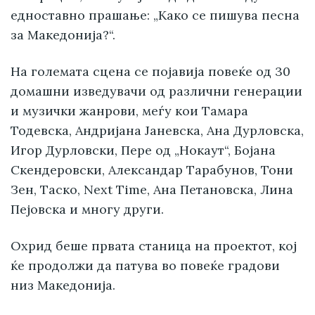
едноставно прашање: „Како се пишува песна
за Македонија?“.
На големата сцена се појавија повеќе од 30
домашни изведувачи од различни генерации
и музички жанрови, меѓу кои Тамара
Тодевска, Андријана Јаневска, Ана Дурловска,
Игор Дурловски, Пере од „Нокаут“, Бојана
Скендеровски, Александар Тарабунов, Тони
Зен, Таско, Next Time, Ана Петановска, Лина
Пејовска и многу други.
Охрид беше првата станица на проектот, кој
ќе продолжи да патува во повеќе градови
низ Македонија.