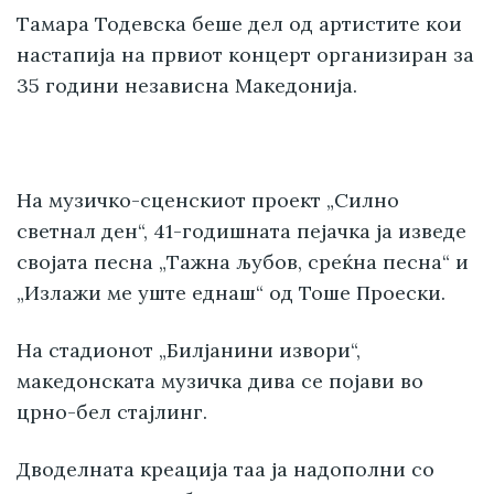
Тамара Тодевска беше дел од артистите кои
настапија на првиот концерт организиран за
35 години независна Македонија.
На музичко-сценскиот проект „Силно
светнал ден“, 41-годишната пејачка ја изведе
својата песна „Тажна љубов, среќна песна“ и
„Излажи ме уште еднаш“ од Тоше Проески.
На стадионот „Билјанини извори“,
македонската музичка дива се појави во
црно-бел стајлинг.
Дводелната креација таа ја надополни со