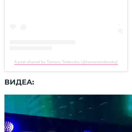
A post shared by Tamara Todevska (@tamaratodevska)
ВИДЕА: