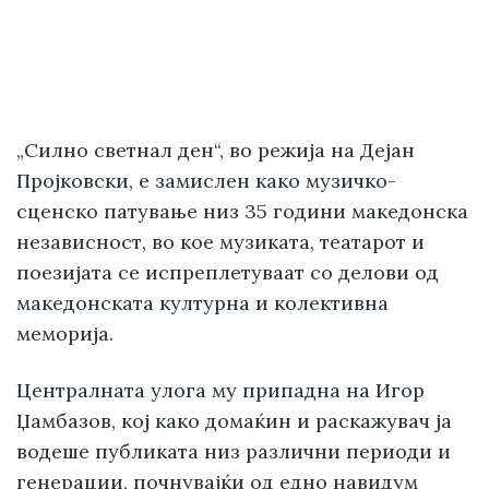
„Силно светнал ден“, во режија на Дејан
Пројковски, е замислен како музичко-
сценско патување низ 35 години македонска
независност, во кое музиката, театарот и
поезијата се испреплетуваат со делови од
македонската културна и колективна
меморија.
Централната улога му припадна на Игор
Џамбазов, кој како домаќин и раскажувач ја
водеше публиката низ различни периоди и
генерации, почнувајќи од едно навидум