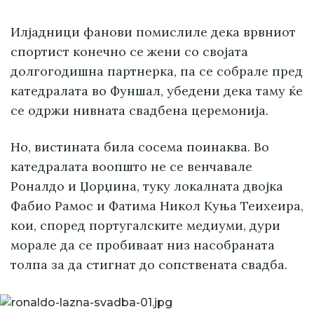
Илјадници фанови помислиле дека врвниот
спортист конечно се жени со својата
долгогодишна партнерка, па се собрале пред
катедралата во Фуншал, убедени дека таму ќе
се одржи нивната свадбена церемонија.
Но, вистината била сосема поинаква. Во
катедралата воопшто не се венчавале
Роналдо и Џорџина, туку локалната двојка
Фабио Рамос и Фатима Никол Куња Теиxeира,
кои, според португалските медиуми, дури
морале да се пробиваат низ насобраната
толпа за да стигнат до сопствената свадба.