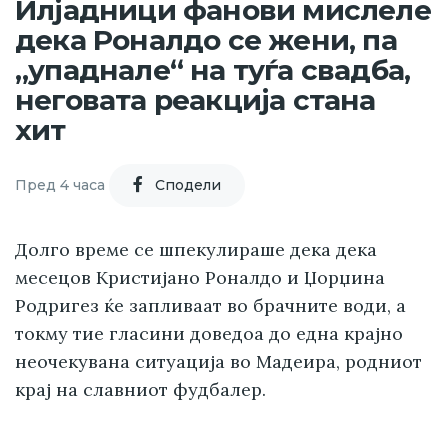
Илјадници фанови мислеле
дека Роналдо се жени, па
„упаднале“ на туѓа свадба,
неговата реакција стана
хит
Пред 4 часа
Cподели
Долго време се шпекулираше дека дека
месецов Кристијано Роналдо и Џорџина
Родригез ќе запливаат во брачните води, а
токму тие гласини доведоа до една крајно
неочекувана ситуација во Мадеира, родниот
крај на славниот фудбалер.