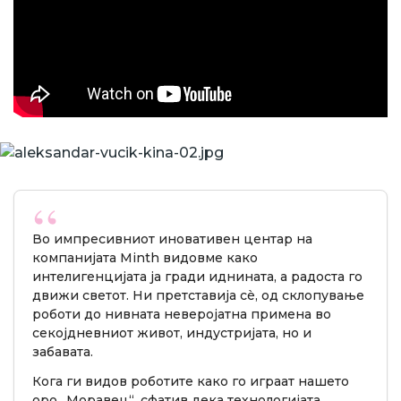
Во импресивниот иновативен центар на
компанијата Minth видовме како
интелигенцијата ја гради иднината, а радоста го
движи светот. Ни претставија сè, од склопување
роботи до нивната неверојатна примена во
секојдневниот живот, индустријата, но и
забавата.
Кога ги видов роботите како го играат нашето
оро „Моравец“, сфатив дека технологијата