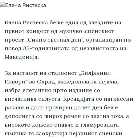
Елена Ристеска беше една од ѕвездите на
првиот концерт од музичко-сценскиот
проект „Силно светнал ден“, организиран по
повод 35-годишнината од независноста на
Македонија.
За настапот на стадионот „Билјанини
Извори“ во Охрид, македонската пејачка
избра елегантно црно издание со
впечатлива силуета. Креацијата со нагласени
ракави и долг проѕирен долен дел беше
дополнета со широк ремен со златна тока, а
високото коњско опавче и гламурозната
шминка го заокружија нејзиниот сценски