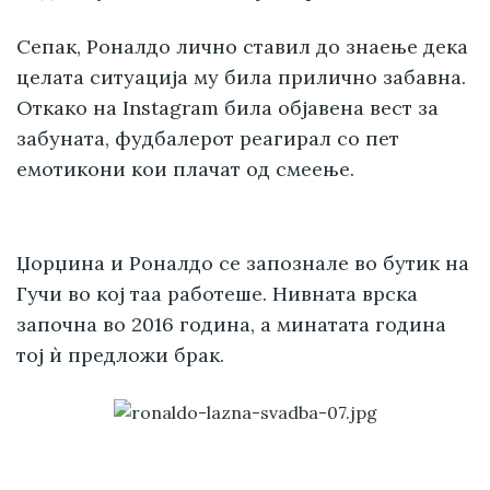
Сепак, Роналдо лично ставил до знаење дека
целата ситуација му била прилично забавна.
Откако на Instagram била објавена вест за
забуната, фудбалерот реагирал со пет
емотикони кои плачат од смеење.
Џорџина и Роналдо се запознале во бутик на
Гучи во кој таа работеше. Нивната врска
започна во 2016 година, а минатата година
тој ѝ предложи брак.