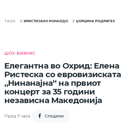
TAGS
КРИСТИЈАНО РОНАЛДО
ЏОРЏИНА РОДРИГЕЗ
ШОУ-БИЗНИС
Елегантна во Охрид: Елена
Ристеска со евровизиската
„Нинанајна“ на првиот
концерт за 35 години
независна Македонија
Пред 7 часа
Cподели