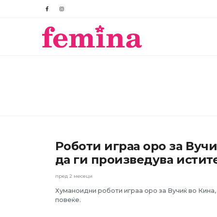
Роботи играа оро за Вучи
АКТУЕЛНО
да ги произведува истит
пред 2 месеци
Хуманоидни роботи играа оро за Вучиќ во Кина, 
повеќе.