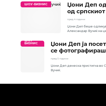
Џони Деп од
ШОУ-БИЗНИС
од српскиот
пред 4 години
Џони Деп беше одликув
Александар Вучиќ на ц
ШОУ-
Џони Деп ја посет
БИЗНИС
се фотографираш
пред 5 години
Џони Деп денеска пристигна во 
Вучиќ.