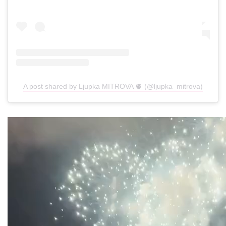
A post shared by Ljupka MITROVA 🫀 (@ljupka_mitrova)