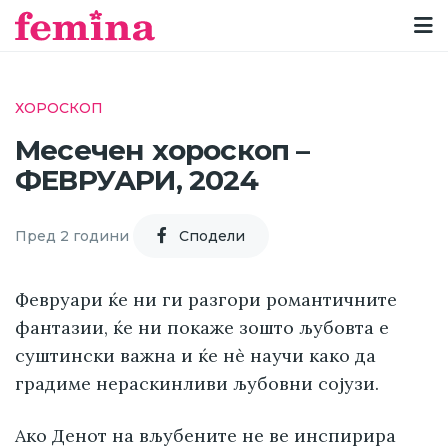
ХОРОСКОП
Месечен хороскоп –
ФЕВРУАРИ, 2024
Пред 2 години
Cподели
Февруари ќе ни ги разгори романтичните
фантазии, ќе ни покаже зошто љубовта е
суштински важна и ќе нè научи како да
градиме нераскинливи љубовни сојузи.
Ако Денот на вљубените не ве инспирира