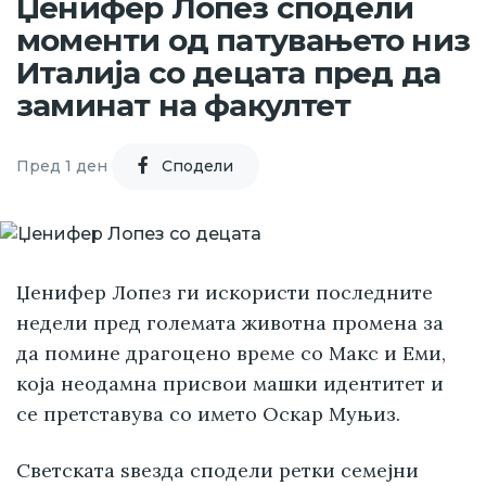
Џенифер Лопез сподели
моменти од патувањето низ
Италија со децата пред да
заминат на факултет
Пред 1 ден
Cподели
Џенифер Лопез ги искористи последните
недели пред големата животна промена за
да помине драгоцено време со Макс и Еми,
која неодамна присвои машки идентитет и
се претставува со името Оскар Муњиз.
Светската ѕвезда сподели ретки семејни