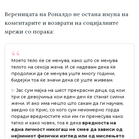
Вереницата на Роналдо не остана имуна на
коментарите и возврати на социјалните
мрежи со порака:
Моето тело ќе се менува, како што се менува
телото на секоја жена. И се надевам дека ќе
продолжи да се менува уште многу години,
бидејќи тоа ќе значи дека сè уште живеам.
✨ Јас сум мајка на шест прекрасни деца, од кои
три се девојчиња кои еден ден ќе станат силни
жени. И ако има нешто што сакам да ги научам,
заедно со Крис, со кого сум неизмерно горда
поради вредностите кои им ги пренесува како
татко и како човек, тоа е дека
вредноста на
една личност никогаш не смее да зависи од
нејзиниот физички изглед или од мислењето