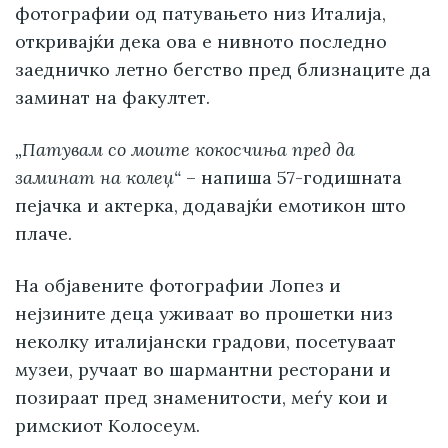
фотографии од патувањето низ Италија,
откривајќи дека ова е нивното последно
заедничко летно бегство пред близнаците да
заминат на факултет.
„Патувам со моите кокосчиња пред да
заминат на колеџ“
– напиша 57-годишната
пејачка и актерка, додавајќи емотикон што
плаче.
На објавените фотографии Лопез и
нејзините деца уживаат во прошетки низ
неколку италијански градови, посетуваат
музеи, ручаат во шармантни ресторани и
позираат пред знаменитости, меѓу кои и
римскиот Колосеум.