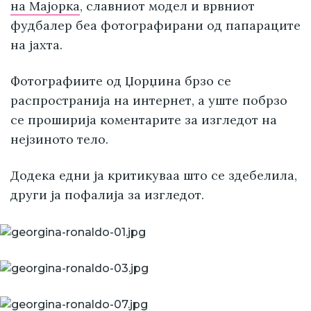
на Мајорка
, славниот модел и врвниот
фудбалер беа фотографирани од папараците
на јахта.
Фотографиите од Џорџина брзо се
распространија на интернет, а уште побрзо
се проширија коментарите за изгледот на
нејзиното тело.
Додека едни ја критикуваа што се здебелила,
други ја пофалија за изгледот.