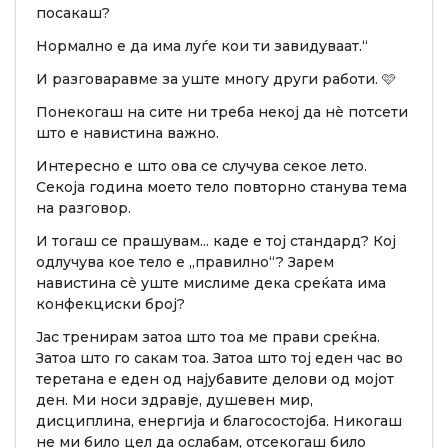
посакаш?
Нормално е да има луѓе кои ти завидуваат.“
И разговаравме за уште многу други работи. 🩷
Понекогаш на сите ни треба некој да нè потсети
што е навистина важно.
Интересно е што ова се случува секое лето.
Секоја година моето тело повторно станува тема
на разговор.
И тогаш се прашувам... каде е тој стандард? Кој
одлучува кое тело е „правилно“? Зарем
навистина сè уште мислиме дека среќата има
конфекциски број?
Јас тренирам затоа што тоа ме прави среќна.
Затоа што го сакам тоа. Затоа што тој еден час во
теретана е еден од најубавите делови од мојот
ден. Ми носи здравје, душевен мир,
дисциплина, енергија и благосостојба. Никогаш
не ми било цел да ослабам, отсекогаш било