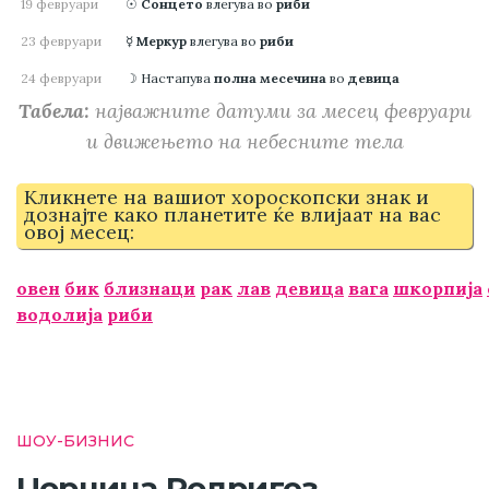
19 февруари
☉
Сонцето
влегува во
риби
23 февруари
☿
Меркур
влегува во
риби
24 февруари
☽ Настапува
полна месечина
во
девица
Табела:
најважните датуми за месец февруари
и движењето на небесните тела
Кликнете на вашиот хороскопски знак и
дознајте како планетите ќе влијаат на вас
овој месец:
овен
бик
близнаци
рак
лав
девица
вага
шкорпија
водолија
риби
ШОУ-БИЗНИС
Џорџина Родригез