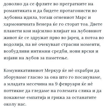
доволно да се фрлите во прегратките на
романтиката и да бидете протагонисти во
љубовна идила, тогаш огнениот Марс и
хармоничната Венера ќе го сторат тоа. Двете
планети кои најсилно влијаат на љубовниот
живот ќе се здружат прво во јарец, а потоа во
водолија, па нè очекуваат страсни моменти,
возбудливи интимни средби, нови врски и
изјави на љубов за паметење.
Комуникативниот Меркур ќе нè охрабри да
зборуваме гласно за она што го посакуваме,
а младата месечина на 9 февруари ќе нè
поттикне да гледаме на големата слика и да
покажеме емпатија и грижа за останатите
околу нас.