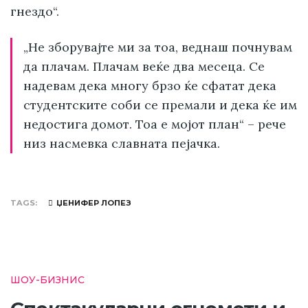
гнездо“.
„Не зборувајте ми за тоа, веднаш почнувам
да плачам. Плачам веќе два месеца. Се
надевам дека многу брзо ќе сфатат дека
студентските соби се премали и дека ќе им
недостига домот. Тоа е мојот план“ – рече
низ насмевка славната пејачка.
TAGS
ЏЕНИФЕР ЛОПЕЗ
ШОУ-БИЗНИС