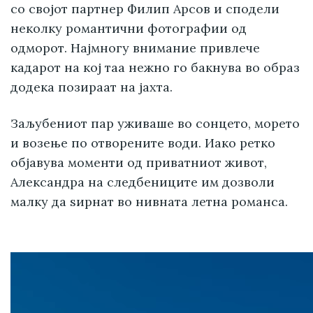
со својот партнер Филип Арсов и сподели
неколку романтични фотографии од
одморот. Најмногу внимание привлече
кадарот на кој таа нежно го бакнува во образ
додека позираат на јахта.
Заљубениот пар уживаше во сонцето, морето
и возење по отворените води. Иако ретко
објавува моменти од приватниот живот,
Александра на следбениците им дозволи
малку да ѕирнат во нивната летна романса.