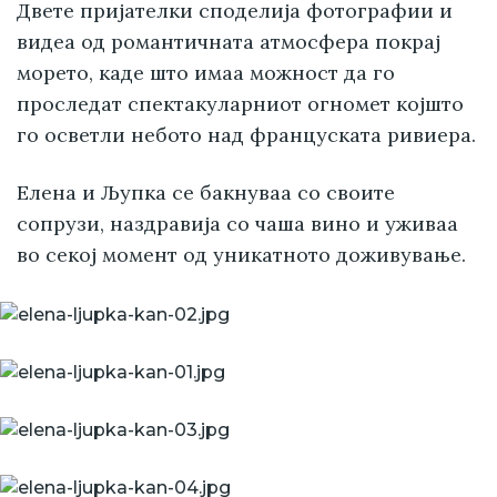
Двете пријателки споделија фотографии и
видеа од романтичната атмосфера покрај
морето, каде што имаа можност да го
проследат спектакуларниот огномет којшто
го осветли небото над француската ривиера.
Елена и Љупка се бакнуваа со своите
сопрузи, наздравија со чаша вино и уживаа
во секој момент од уникатното доживување.