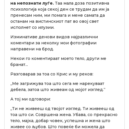
на непознати луѓе.
Таа мала доза позитивна
психологија која секој ден се трудам да им ја
пренесам ним, ми помага и мене самата да
останам на вистинскиот пат во овој свет
исполнет со илузии.
Изминативе денови видов најразлични
коментари за неколку мои фотографии
направени на брод.
Некои го коментираат моето тело, други ме
бранат...
Разговарав за тоа со Крис и му реков:
„Ме загрижува тоа што сега ме нарекуваат
дебела, затоа што живеам од мојот изглед.“
А тој ми одговори:
„Ти не живееш од твојот изглед. Ти живееш од
тоа што си. Совршена жена. Убава, со прекрасно
тело, мајка, добар човек, успешна и жена што
живее со љубов. Што повеќе би можела да