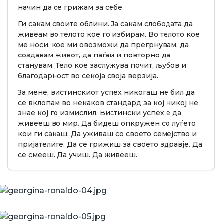
начин да се грижам за себе.
Ги сакам своите облини. Ја сакам слободата да
живеам во телото кое го избирам. Во телото кое
ме носи, кое ми овозможи да прегрнувам, да
создавам живот, да паѓам и повторно да
станувам. Тело кое заслужува почит, љубов и
благодарност во секоја своја верзија.
За мене, вистинскиот успех никогаш не бил да
се вклопам во некаков стандард за кој никој не
знае кој го измислил. Вистински успех е да
живееш во мир. Да бидеш опкружен со луѓето
кои ги сакаш. Да уживаш со своето семејство и
пријателите. Да се грижиш за своето здравје. Да
се смееш. Да учиш. Да живееш.