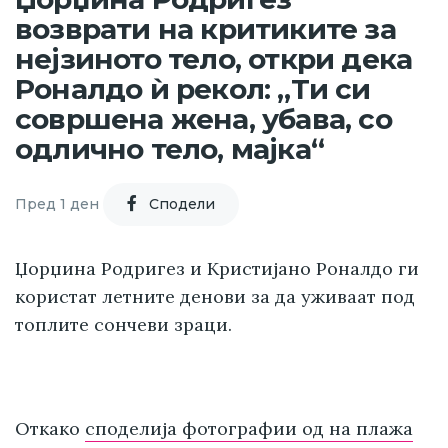
возврати на критиките за
нејзиното тело, откри дека
Роналдо ѝ рекол: „Ти си
совршена жена, убава, со
одлично тело, мајка“
Пред 1 ден
Cподели
Џорџина Родригез и Кристијано Роналдо ги
користат летните денови за да уживаат под
топлите сончеви зраци.
Откако
споделија фотографии од на плажа