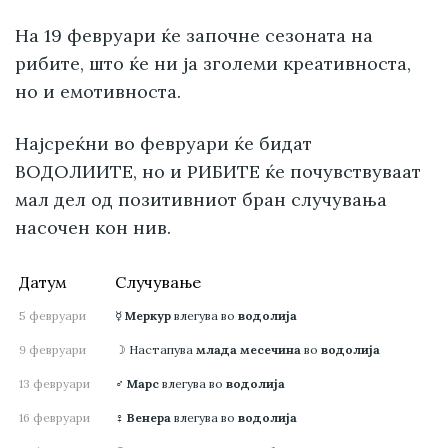
На 19 февруари ќе започне сезоната на
рибите, што ќе ни ја зголеми креативноста,
но и емотивноста.
Најсреќни во февруари ќе бидат
ВОДОЛИИТЕ, но и РИБИТЕ ќе почувствуваат
мал дел од позитивниот бран случувања
насочен кон нив.
Датум
Случување
5 февруари
☿
Меркур
влегува во
водолија
9 февруари
☽ Настапува
млада месечина
во
водолија
13 февруари
♂
Марс
влегува во
водолија
16 февруари
♀
Венера
влегува во
водолија