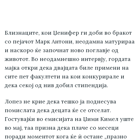
Близнаците, кои Џенифер ги доби во бракот
со пејачот Марк Антони, неодамна матурираа
и наскоро ќе започнат ново поглавје од
животот. Во неодамнешно интервју, гордата
мајка откри дека двајцата биле примени на
сите пет факултети на кои конкурирале и
дека секој од нив добил стипендија.
Лопез не крие дека тешко ја поднесува
помислата дека децата ќе се отселат.
Гостувајќи во емисијата на Џими Кимел уште
во мај, таа призна дека плаче со месеци
поради моментот кога ќе ѝ остане „празно