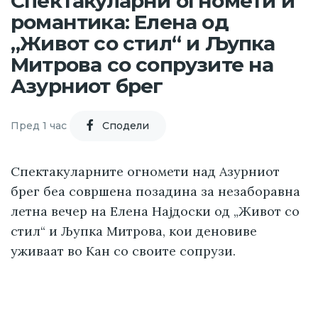
Спектакуларни огномети и
романтика: Елена од
„Живот со стил“ и Љупка
Митрова со сопрузите на
Азурниот брег
Пред 1 час
Cподели
Спектакуларните огномети над Азурниот
брег беа совршена позадина за незаборавна
летна вечер на Елена Најдоски од „Живот со
стил“ и Љупка Митрова, кои деновиве
уживаат во Кан со своите сопрузи.