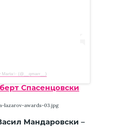
by Marta✨ (@__qmarr__)
оберт Спасенцовски
Васил Мандаровски –