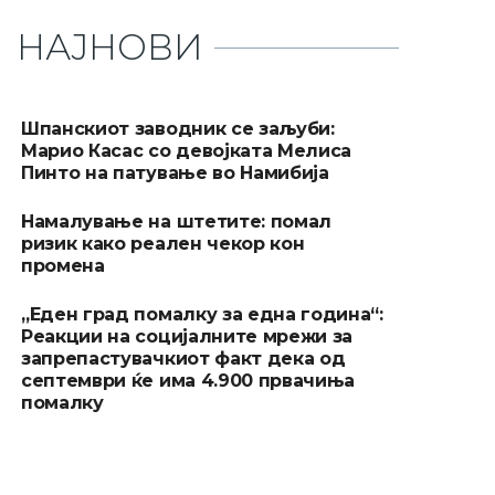
НАЈНОВИ
Шпанскиот заводник се заљуби:
Марио Касас со девојката Мелиса
Пинто на патување во Намибија
Намалување на штетите: помал
ризик како реален чекор кон
промена
„Еден град помалку за една година“:
Реакции на социјалните мрежи за
запрепастувачкиот факт дека од
септември ќе има 4.900 првачиња
помалку