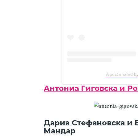
A post shared 
Антониа Гиговска и Р
Дариа Стефановска и 
Мандар