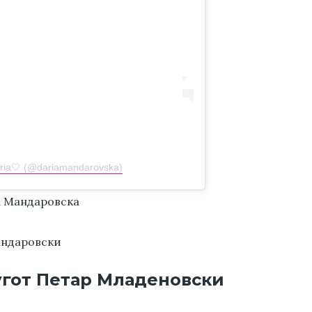
aria🤍 (@dariamandarovska)
угот Петар Младеновски