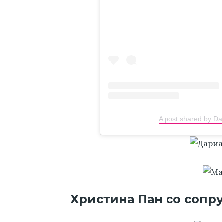
A post shared by D
Христина Пан со сопр