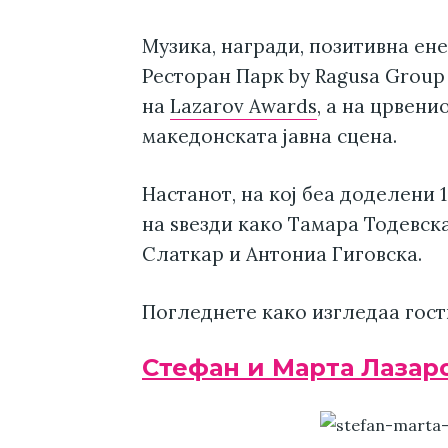
Музика, награди, позитивна ене
Ресторан Парк by Ragusa Group
на
Lazarov Awards
, а на црвен
македонската јавна сцена.
Настанот, на кој беа доделени 
на ѕвезди како Тамара Тодевск
Слаткар и Антониа Гиговска.
Погледнете како изгледаа гост
Стефан и Марта Лазар