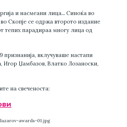
ргија и насмеани лица... Синоќа во
 во Скопје се одржа второто издание
иот тепих парадираа многу лица од
19 признанија, вклучуваше настапи
а, Игор Џамбазов, Влатко Лозаноски,
ите на свеченоста:
ови