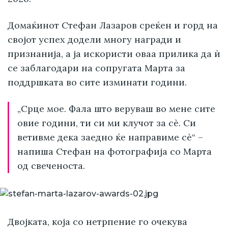
Домаќинот Стефан Лазаров среќен и горд на
својот успех додели многу награди и
признанија, а ја искористи оваа прилика да ѝ
се заблагодари на сопругата Марта за
поддршката во сите изминати години.
„Срце мое. Фала што веруваш во мене сите
овие години, ти си ми клучот за сè. Си
ветивме дека заедно ќе направиме сè“ –
напиша Стефан на фотографија со Марта
од свеченоста.
Двојката, која со нетрпение го очекува