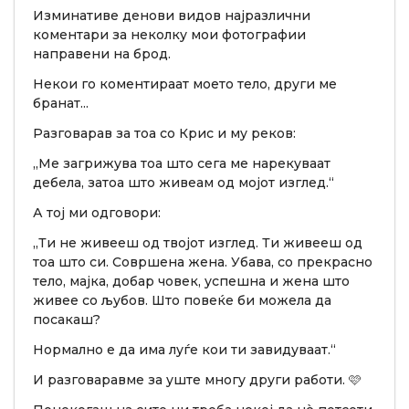
Изминативе денови видов најразлични
коментари за неколку мои фотографии
направени на брод.
Некои го коментираат моето тело, други ме
бранат...
Разговарав за тоа со Крис и му реков:
„Ме загрижува тоа што сега ме нарекуваат
дебела, затоа што живеам од мојот изглед.“
А тој ми одговори:
„Ти не живееш од твојот изглед. Ти живееш од
тоа што си. Совршена жена. Убава, со прекрасно
тело, мајка, добар човек, успешна и жена што
живее со љубов. Што повеќе би можела да
посакаш?
Нормално е да има луѓе кои ти завидуваат.“
И разговаравме за уште многу други работи. 🩷