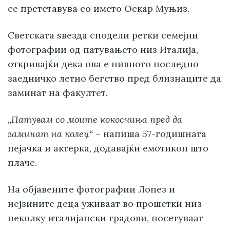
се претставува со името Оскар Муњиз.
Светската ѕвезда сподели ретки семејни
фотографии од патувањето низ Италија,
откривајќи дека ова е нивното последно
заедничко летно бегство пред близнаците да
заминат на факултет.
„Патувам со моите кокосчиња пред да
заминат на колеџ“
– напиша 57-годишната
пејачка и актерка, додавајќи емотикон што
плаче.
На објавените фотографии Лопез и
нејзините деца уживаат во прошетки низ
неколку италијански градови, посетуваат