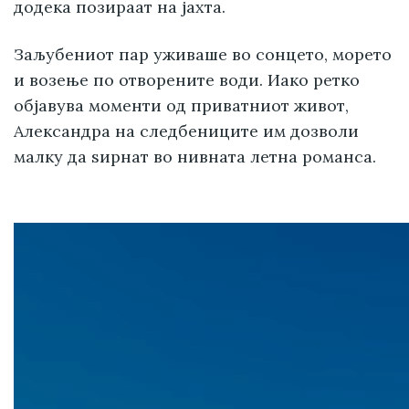
додека позираат на јахта.
Заљубениот пар уживаше во сонцето, морето
и возење по отворените води. Иако ретко
објавува моменти од приватниот живот,
Александра на следбениците им дозволи
малку да ѕирнат во нивната летна романса.