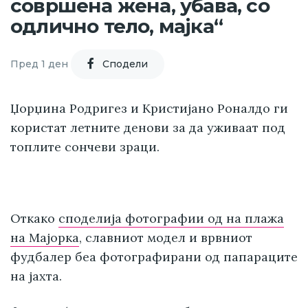
совршена жена, убава, со
одлично тело, мајка“
Пред 1 ден
Cподели
Џорџина Родригез и Кристијано Роналдо ги
користат летните денови за да уживаат под
топлите сончеви зраци.
Откако
споделија фотографии од на плажа
на Мајорка
, славниот модел и врвниот
фудбалер беа фотографирани од папараците
на јахта.