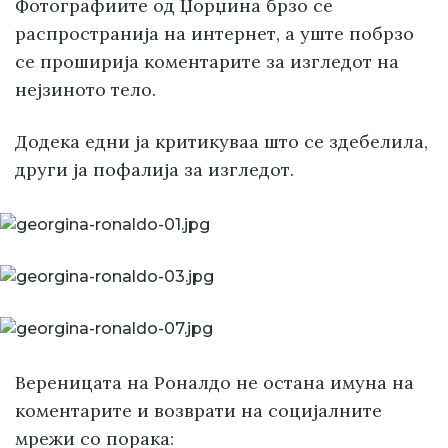
Фотографиите од Џорџина брзо се
распространија на интернет, а уште побрзо
се проширија коментарите за изгледот на
нејзиното тело.
Додека едни ја критикуваа што се здебелила,
други ја пофалија за изгледот.
Вереницата на Роналдо не остана имуна на
коментарите и возврати на социјалните
мрежи со порака: