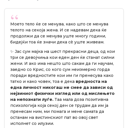
Моето тело ќе се менува, како што се менува
телото на секоја жена. И се надевам дека ќе
продолжи да се менува уште многу години,
бидејќи тоа ќе значи дека сè уште живеам.
✨ Јас сум мајка на шест прекрасни деца, од кои
три се девојчиња кои еден ден ќе станат силни
жени. И ако има нешто што сакам да ги научам,
заедно со Крис, со кого сум неизмерно горда
поради вредностите кои им ги пренесува како
татко и како човек, тоа е дека
вредноста на
една личност никогаш не смее да зависи од
нејзиниот физички изглед или од мислењето
на непознати луѓе.
Таа мала доза позитивна
психологија која секој ден се трудам да им ја
пренесам ним, ми помага и мене самата да
останам на вистинскиот пат во овој свет
исполнет со илузии.