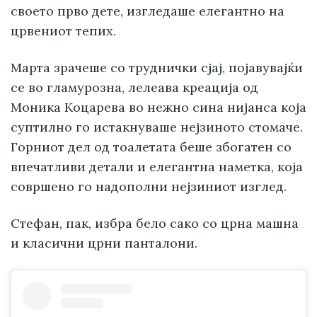
своето прво дете, изгледаше елегантно на
црвениот тепих.
Марта зрачеше со труднички сјај, појавувајќи
се во гламурозна, лелеава креација од
Моника Коцарева во нежно сина нијанса која
суптилно го истакнуваше нејзиното стомаче.
Горниот дел од тоалетата беше збогатен со
впечатливи детали и елегантна наметка, која
совршено го надополни нејзиниот изглед.
Стефан, пак, избра бело сако со црна машна
и класични црни панталони.