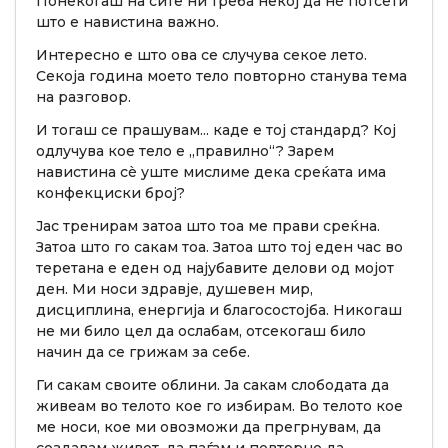
Понекогаш на сите ни треба некој да нè потсети
што е навистина важно.
Интересно е што ова се случува секое лето.
Секоја година моето тело повторно станува тема
на разговор.
И тогаш се прашувам... каде е тој стандард? Кој
одлучува кое тело е „правилно“? Зарем
навистина сè уште мислиме дека среќата има
конфекциски број?
Јас тренирам затоа што тоа ме прави среќна.
Затоа што го сакам тоа. Затоа што тој еден час во
теретана е еден од најубавите делови од мојот
ден. Ми носи здравје, душевен мир,
дисциплина, енергија и благосостојба. Никогаш
не ми било цел да ослабам, отсекогаш било
начин да се грижам за себе.
Ги сакам своите облини. Ја сакам слободата да
живеам во телото кое го избирам. Во телото кое
ме носи, кое ми овозможи да прегрнувам, да