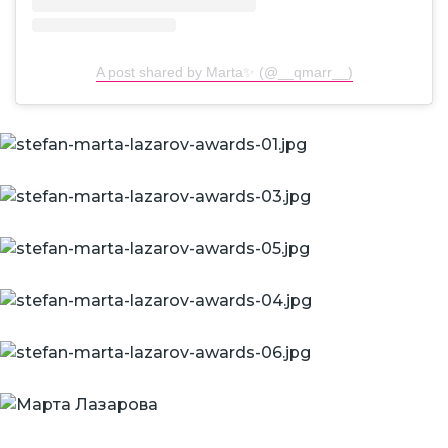
A post shared by Marta✨ (@__qmarr__)