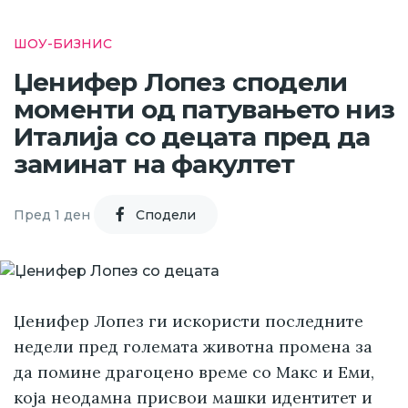
ШОУ-БИЗНИС
Џенифер Лопез сподели
моменти од патувањето низ
Италија со децата пред да
заминат на факултет
Пред 1 ден
Cподели
Џенифер Лопез ги искористи последните
недели пред големата животна промена за
да помине драгоцено време со Макс и Еми,
која неодамна присвои машки идентитет и