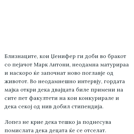
Близнаците, кои Џенифер ги доби во бракот
со пејачот Марк Антони, неодамна матурираа
и наскоро ќе започнат ново поглавје од
животот. Во неодамнешно интервју, гордата
мајка откри дека двајцата биле примени на
сите пет факултети на кои конкурирале и
дека секој од нив добил стипендија.
Лопез не крие дека тешко ја поднесува
помислата дека децата ќе се отселат.