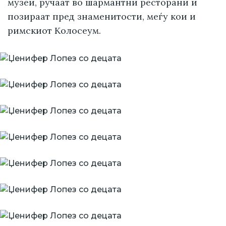
музеи, ручаат во шармантни ресторани и
позираат пред знаменитости, меѓу кои и
римскиот Колосеум.