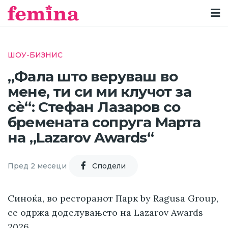
ШОУ-БИЗНИС
„Фала што веруваш во
мене, ти си ми клучот за
сè“: Стефан Лазаров со
бремената сопруга Марта
на „Lazarov Awards“
Пред 2 месеци
Cподели
Синоќа, во ресторанот Парк by Ragusa Group,
се одржа доделувањето на Lazarov Awards
2026.