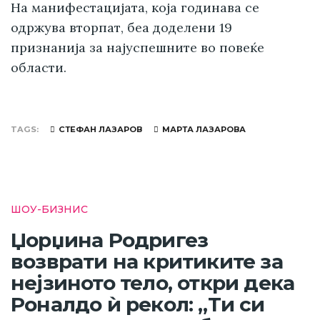
На манифестацијата, која годинава се
одржува вторпат, беа доделени 19
признанија за најуспешните во повеќе
области.
TAGS
СТЕФАН ЛАЗАРОВ
МАРТА ЛАЗАРОВА
ШОУ-БИЗНИС
Џорџина Родригез
возврати на критиките за
нејзиното тело, откри дека
Роналдо ѝ рекол: „Ти си