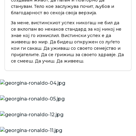
создавам живот, да паѓам и повторно да
станувам. Тело кое заслужува почит, љубов и
благодарност во секоја своја верзија.
За мене, вистинскиот успех никогаш не бил да
се вклопам во некаков стандард за кој никој не
знае кој го измислил. Вистински успех е да
живееш во мир. Да бидеш опкружен со луѓето
кои ги сакаш. Да уживаш со своето семејство и
пријателите. Да се грижиш за своето здравје. Да
се смееш. Да учиш. Да живееш.