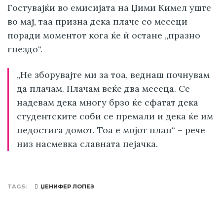
Гостувајќи во емисијата на Џими Кимел уште
во мај, таа призна дека плаче со месеци
поради моментот кога ќе ѝ остане „празно
гнездо“.
„Не зборувајте ми за тоа, веднаш почнувам
да плачам. Плачам веќе два месеца. Се
надевам дека многу брзо ќе сфатат дека
студентските соби се премали и дека ќе им
недостига домот. Тоа е мојот план“ – рече
низ насмевка славната пејачка.
TAGS
ЏЕНИФЕР ЛОПЕЗ