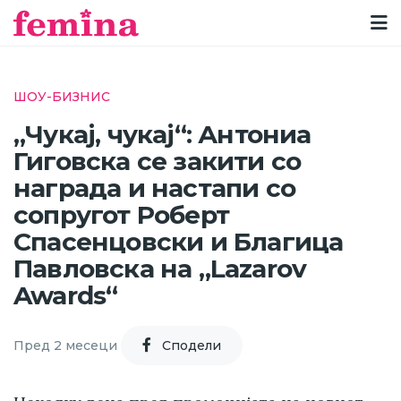
ШОУ-БИЗНИС
„Чукај, чукај“: Антониа
Гиговска се закити со
награда и настапи со
сопругот Роберт
Спасенцовски и Благица
Павловска на „Lazarov
Awards“
Пред 2 месеци
Cподели