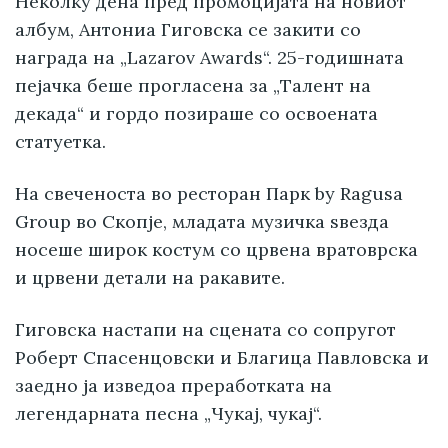
Неколку дена пред промоцијата на новиот
албум, Антониа Гиговска се закити со
награда на „Lazarov Awards“. 25-годишната
пејачка беше прогласена за „Талент на
декада“ и гордо позираше со освоената
статуетка.
На свеченоста во ресторан Парк by Ragusa
Group во Скопје, младата музичка ѕвезда
носеше широк костум со црвена вратоврска
и црвени детали на ракавите.
Гиговска настапи на сцената со сопругот
Роберт Спасенцовски и Благица Павловска и
заедно ја изведоа преработката на
легендарната песна „Чукај, чукај“.