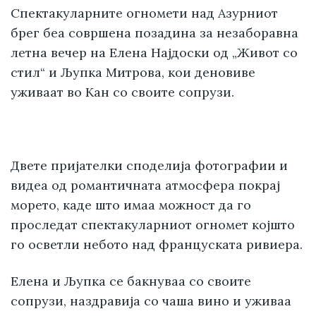
Спектакуларните огномети над Азурниот
брег беа совршена позадина за незаборавна
летна вечер на Елена Најдоски од „Живот со
стил“ и Љупка Митрова, кои деновиве
уживаат во Кан со своите сопрузи.
Двете пријателки споделија фотографии и
видеа од романтичната атмосфера покрај
морето, каде што имаа можност да го
проследат спектакуларниот огномет којшто
го осветли небото над француската ривиера.
Елена и Љупка се бакнуваа со своите
сопрузи, наздравија со чаша вино и уживаа