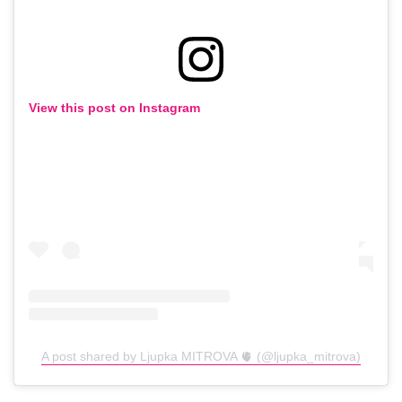
View this post on Instagram
A post shared by Ljupka MITROVA 🫀 (@ljupka_mitrova)