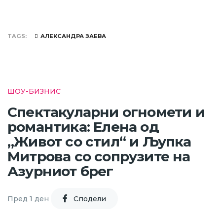
TAGS
АЛЕКСАНДРА ЗАЕВА
ШОУ-БИЗНИС
Спектакуларни огномети и
романтика: Елена од
„Живот со стил“ и Љупка
Митрова со сопрузите на
Азурниот брег
Пред 1 ден
Cподели