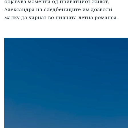
објавува моменти од приватниот живот,
Александра на следбениците им дозволи
малку да ѕирнат во нивната летна романса.