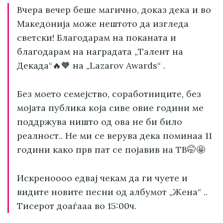
Вчера вечер беше магично, доказ дека и во
Македонија може нештото да изгледа
светски! Благодарам на поканата и
благодарам на наградата „Талент на
Декада“🔥🧡 на „Lazarov Awards“ .
Без моето семејство, соработниците, без
мојата публика која сиве овие години ме
поддржува ништо од ова не би било
реалност.. Не ми се верува дека поминаа 11
години како прв пат се појавив на ТВ🤭🤩
Искреноооо едвај чекам да ги чуете и
видите новите песни од албумот „Жена“ ..
Тисерот доаѓааа во 15:00ч.