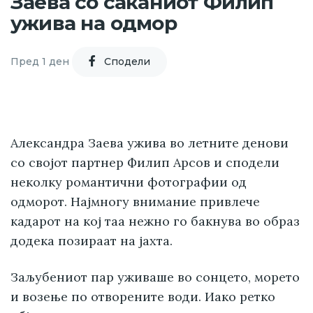
Заева со саканиот Филип
ужива на одмор
Пред 1 ден
Cподели
Александра Заева ужива во летните денови
со својот партнер Филип Арсов и сподели
неколку романтични фотографии од
одморот. Најмногу внимание привлече
кадарот на кој таа нежно го бакнува во образ
додека позираат на јахта.
Заљубениот пар уживаше во сонцето, морето
и возење по отворените води. Иако ретко