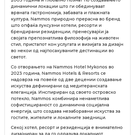
2003 година и глобално познат по создавањето
динамични локации што ги обединуваат
врвната гастрономија, забавата и плажната
култура, Nammos природно прерасна во бренд
што опфаќа луксузни хотели, ресорти и
брендирани резиденции, пренесувајќи ја
својата препознатлива филозофија на животен
стил, пристапот кон услугата и визијата за дизајн
во некои од најпосакуваните дестинации во
светот.
Со отворањето на Nammos Hotel Mykonos во
2023 година, Nammos Hotels & Resorts се
надоврза на повеќе од две децении создавање
искуства дефинирани од медитеранската
елеганција. Инспириран од своето островско
потекло, Nammos комбинира ненаметлива
софистицираност со динамична социјална
енергија, што создава незаборавни искуства за
гостите, жителите и локалните заедници.
Секој хотел, ресорт и резиденција е внимателно
дизајниран за да го одразува локалниот