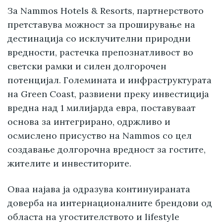
За Nammos Hotels & Resorts, партнерството
претставува можност за проширување на
дестинација со исклучителни природни
вредности, растечка препознатливост во
светски рамки и силен долгорочен
потенцијал. Големината и инфраструктурата
на Green Coast, развиени преку инвестиција
вредна над 1 милијарда евра, поставуваат
основа за интегрирано, одржливо и
осмислено присуство на Nammos со цел
создавање долгорочна вредност за гостите,
жителите и инвеститорите.
Оваа најава ја одразува континуираната
доверба на интернационалните брендови од
областа на угостителството и lifestyle