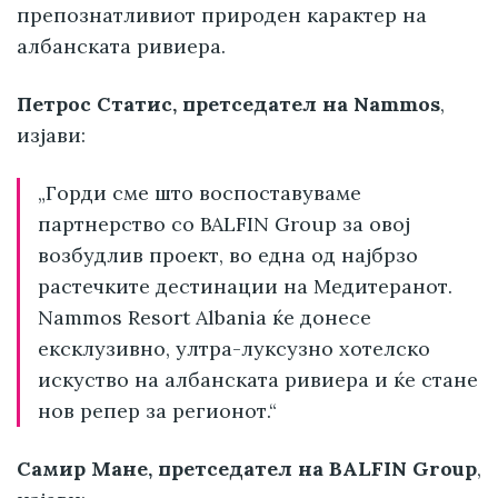
препознатливиот природен карактер на
албанската ривиера.
Петрос Статис, претседател на Nammos
,
изјави:
„Горди сме што воспоставуваме
партнерство со BALFIN Group за овој
возбудлив проект, во една од најбрзо
растечките дестинации на Медитеранот.
Nammos Resort Albania ќе донесе
ексклузивно, ултра-луксузно хотелско
искуство на албанската ривиера и ќе стане
нов репер за регионот.“
Самир Мане, претседател на BALFIN Group
,