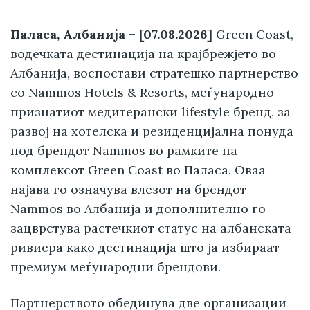
Паласа, Албанија – [07.08.2026]
Green Coast,
водечката дестинација на крајбрежјето во
Албанија, воспостави стратешко партнерство
со Nammos Hotels & Resorts, меѓународно
признатиот медитерански lifestyle бренд, за
развој на хотелска и резиденцијална понуда
под брендот Nammos во рамките на
комплексот Green Coast во Паласа. Оваа
најава го означува влезот на брендот
Nammos во Албанија и дополнително го
зацврстува растечкиот статус на албанската
ривиера како дестинација што ја избираат
премиум меѓународни брендови.
Партнерството обединува две организации