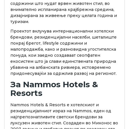
содржини што нудат врвен животен стил, во
внимателно испланирана крајбрежна средина,
дизајнирана за живеење преку целата година и
туризам.
Проектот вклучува интернационални хотелски
брендови, резиденцијални населби, шеталиште
покрај брегот, lifestyle содржини и
малопродажба, како и разновидна угостителска
понуда, кои заедно создаваат сеопфатен
екосистем што ја слави единствената природна
убавина на aлбанската ривиера, истовремено
придонесувајќи за одржлив развој на регионот.
За Nammos Hotels &
Resorts
Nammos Hotels & Resorts е хотелскиот и
резиденцијалниот израз на Nammos, еден од
најпрепознатливите светски брендови за
луксузен животен стил. Создаден во Миконос во