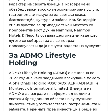
карактер на својата локација, истовремено
обезбедувајќи високо персонализирана услуга,
гастрономски искуства од светска класа,
благосостојба, култура и забава. Комбинирајќи
силно чувство за припадност кон местото со
препознатливиот дух на Nammos, Nammos
Hotels & Resorts создава дестинации каде што
луѓето се собираат за да се поврзат,
прославуваат и да ја искусат радоста на луксузот.
За ADMO Lifestyle
Holding
ADMO Lifestyle Holding (ADMO) е основана во
2022 година како заедничко вложување помеѓу
Alpha Dhabi Holding PJSC (ADX: ALPHADHABI) и
Monterock International Limited. Визијата на
ADMO е да изгради платформа од водечки
светски брендови во областа на луксузниот
животен стил, угостителството, гастрономијата и
забавата. Нејзината прва инвестиција беше во