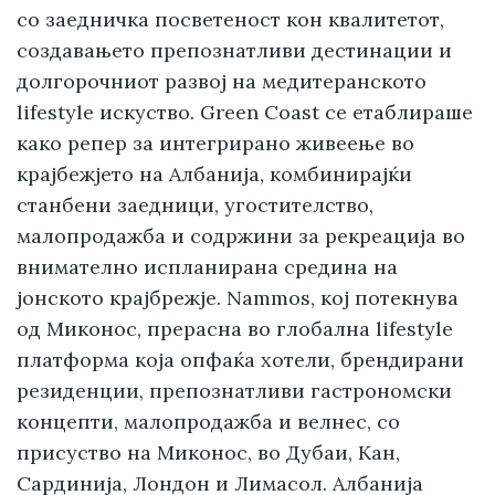
со заедничка посветеност кон квалитетот,
создавањето препознатливи дестинации и
долгорочниот развој на медитеранското
lifestyle искуство. Green Coast се етаблираше
како репер за интегрирано живеење во
крајбежјето на Албанија, комбинирајќи
станбени заедници, угостителство,
малопродажба и содржини за рекреација во
внимателно испланирана средина на
јонското крајбрежје. Nammos, кој потекнува
од Миконос, прерасна во глобална lifestyle
платформа која опфаќа хотели, брендирани
резиденции, препознатливи гастрономски
концепти, малопродажба и велнес, со
присуство на Миконос, во Дубаи, Кан,
Сардинија, Лондон и Лимасол. Албанија