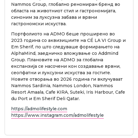
Nammos Group, глобално реномиран бренд во
областа на животниот стил и гастрономијата,
синоним за луксузна забава и врвни
гастрономски искуства.
Портфолиото на ADMO беше проширено во
2023 година со аквизициите на CÉ LA VI Group и
Em Sherif, по што следуваше формирањето на
AlphaMind, заедничко вложување со Addmind
Group. Плановите на ADMO за глобална
експанзија се насочени кон создавање врвни,
сеопфатни и луксузни искуства за гостите.
Новите отворања во 2026 година ги вклучуваат
Nammos Sardinia, Nammos London, Nammos
Resort Amaala, Cafe KIRA, Suteki, Iris Harbour, Cafe
du Port и Em Sherif Deli Qatar.
https://admolifestyle.com
https://www.instagram.com/admolifestyle