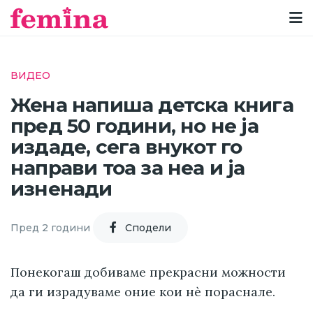
ВИДЕО
Жена напиша детска книга
пред 50 години, но не ја
издаде, сега внукот го
направи тоа за неа и ја
изненади
Пред 2 години
Cподели
Понекогаш добиваме прекрасни можности
да ги израдуваме оние кои нè пораснале.