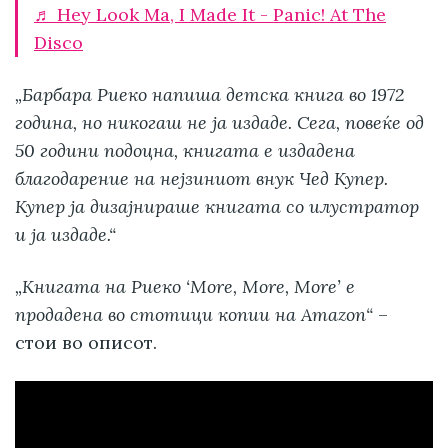
♬ Hey Look Ma, I Made It - Panic! At The
Disco
„Барбара Риеко напиша детска книга во 1972
година, но никогаш не ја издаде. Сега, повеќе од
50 години подоцна, книгата е издадена
благодарение на нејзиниот внук Чед Купер.
Купер ја дизајнираше книгата со илустратор
и ја издаде.“
„Книгата на Риеко ‘More, More, More’ е
продадена во стотици копии на Amazon“
–
стои во описот.