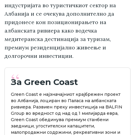
индустријата во туристичкиот сектор на
Албанија и се очекува дополнително да
придонесе кон позиционирањето на
албанската ривиера како водечка
медитеранска дестинација за туризам,
премиум резиденцијално живеење и
долгорочни инвестиции.
За Green Coast
Green Coast е најзначајниот крајбрежен проект
во Албанија, лоциран во Паласа на албанската
ривиера. Развиен преку инвестиција на BALFIN
Group во вредност од над од 1 милијарда евра,
Green Coast обединува премиум станбени
заедници, угостителски капацитети,
малопродажни содржини, рекреативни зони и