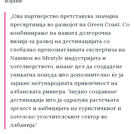
изјави:
„Ова партнерство претставува значајна
пресвртница во развојот на Green Coast. Со
комбинирање на нашата долгорочна
визија за развој на дестинацијата со
глобално препознатливата експертиза на
Nammos во lifestyle индустријата и
хотелиерството, имаме цел да создадеме
уникатна понуда што дополнително ќе ја
зајакне меѓународната привлечност на
албанската ривиера. Заедно создаваме
дестинација што ја одразува растечката
зрелост и амбицијата на туристичкиот и
хотелско-угостителскиот сектор во
Албанија.“