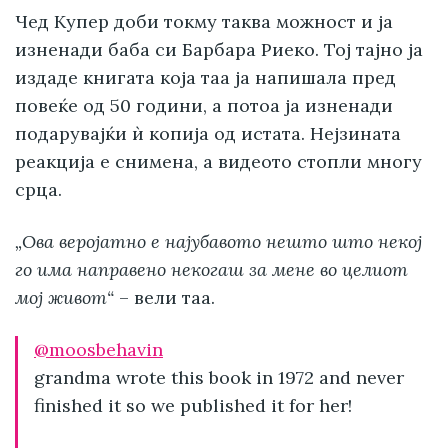
Чед Купер доби токму таква можност и ја
изненади баба си Барбара Риеко. Тој тајно ја
издаде книгата која таа ја напишала пред
повеќе од 50 години, а потоа ја изненади
подарувајќи ѝ копија од истата. Нејзината
реакција е снимена, а видеото стопли многу
срца.
„Ова веројатно е најубавото нешто што некој
го има направено некогаш за мене во целиот
мој живот“
– вели таа.
@moosbehavin
grandma wrote this book in 1972 and never
finished it so we published it for her!