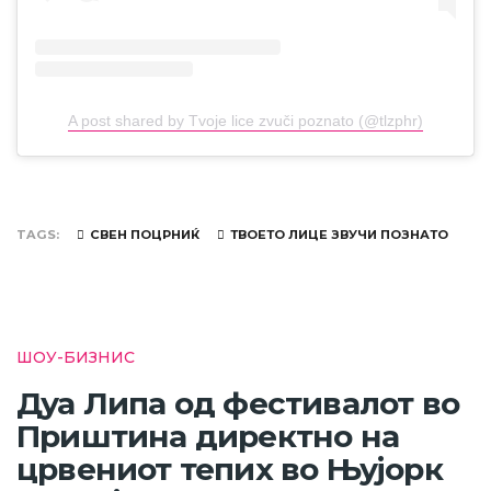
A post shared by Tvoje lice zvuči poznato (@tlzphr)
TAGS
СВЕН ПОЦРНИЌ
ТВОЕТО ЛИЦЕ ЗВУЧИ ПОЗНАТО
ШОУ-БИЗНИС
Дуа Липа од фестивалот во
Приштина директно на
црвениот тепих во Њујорк