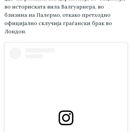
во историската вила Валгуарнера, во
близина на Палермо, откако претходно
официјално склучија граѓански брак во
Лондон.