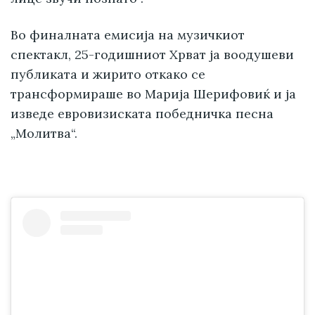
Во финалната емисија на музичкиот
спектакл, 25-годишниот Хрват ја воодушеви
публиката и жирито откако се
трансформираше во Марија Шерифовиќ и ја
изведе евровизиската победничка песна
„Молитва“.