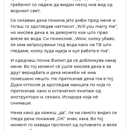
гребенот со надеж да видам некој нов вид од
водниот свет.
Се сеќавам дека помина јато риби пред мене и
тогаш го здогледав натписот „Will you marry me“,
но мислев дека е за девојчето кое што прво
влезе во вода. Си помислив: „Wow, колку убаво,
ќе има запросување под вода како на ТВ што
гледаме, колку луда идеја и кул работа е тоа“.
И одеднаш почна Филип да се доближува накај
мене. Во тој момент сè уште мислев дека е за
друг веридбата и дека можеби нè има
помешано нешто. Не препознав дека тоа е тој.
Дури отпосле ја здогледав маицата по која го
препознав, како и останатиот екипаж од
инструктори и, секако, Исидора која нè
снимаше.
Нема како да кажеш „да“, па на самото видео се
гледа дека покажав „ОК“ знак, хаха. Во тој
момент го извади прстенот од кутивчето и веќе