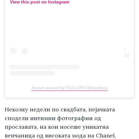
View this post on Instagram
A post shared by DUA LIPA (@dualipa)
Неколку недели по свадбата, пејачката
сподели интимни фотографии од
прославата, на кои носеше уникатна
венчаница од високата мода на Chanel,