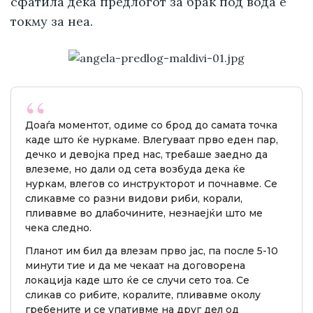
сфатила дека предлогот за брак под вода е
токму за неа.
Доаѓа моментот, одиме со брод до самата точка
каде што ќе нуркаме. Влегуваат прво еден пар,
дечко и девојка пред нас, требаше заедно да
влеземе, но дали од сета возбуда дека ќе
нуркам, влегов со инструкторот и почнавме. Се
сликавме со разни видови риби, корали,
пливавме во длабочините, незнаејќи што ме
чека следно.
Планот им бил да влезам прво јас, па после 5-10
минути тие и да ме чекаат на договорена
локација каде што ќе се случи сето тоа. Се
сликав со рибите, коралите, пливавме околу
гребените и се упативме на друг дел од