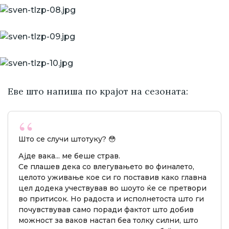
Еве што напиша по крајот на сезоната:
Што се случи штотуку? 😳
Ајде вака... ме беше страв.
Се плашев дека со влегувањето во финалето,
целото уживање кое си го поставив како главна
цел додека учествував во шоуто ќе се претвори
во притисок. Но радоста и исполнетоста што ги
почувствував само поради фактот што добив
можност за ваков настап беа толку силни, што