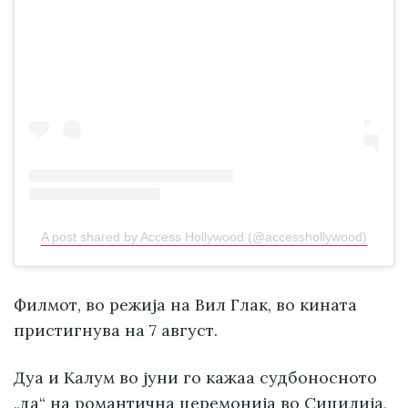
A post shared by Access Hollywood (@accesshollywood)
Филмот, во режија на Вил Глак, во кината
пристигнува на 7 август.
Дуа и Калум во јуни го кажаа судбоносното
„да“ на романтична церемонија во Сицилија,