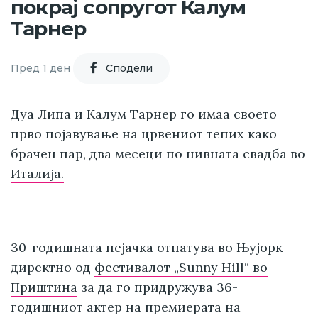
покрај сопругот Калум
Тарнер
Пред 1 ден
Cподели
Дуа Липа и Калум Тарнер го имаа своето
прво појавување на црвениот тепих како
брачен пар,
два месеци по нивната свадба во
Италија.
30-годишната пејачка отпатува во Њујорк
директно од
фестивалот „Sunny Hill“ во
Приштина
за да го придружува 36-
годишниот актер на премиерата на