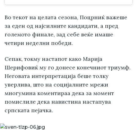
Во текот на целата сезона, Поцрниќ важеше
за еден од најсилните кандидати, а пред
големото финале, зад себе веќе имаше
четири неделни победи.
Сепак, токму настапот како Марија
Шерифовиќ му го донесе конечниот триумф.
Неговата интерпретација беше толку
уверлива, што на социјалните мрежи
многумина коментираа дека за момент
помислиле дека навистина настапува
српската пејачка.