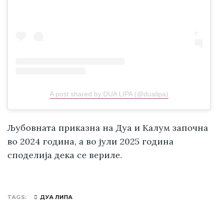
A post shared by DUA LIPA (@dualipa)
Љубовната приказна на Дуа и Калум започна
во 2024 година, а во јули 2025 година
споделија дека се вериле.
TAGS
ДУА ЛИПА