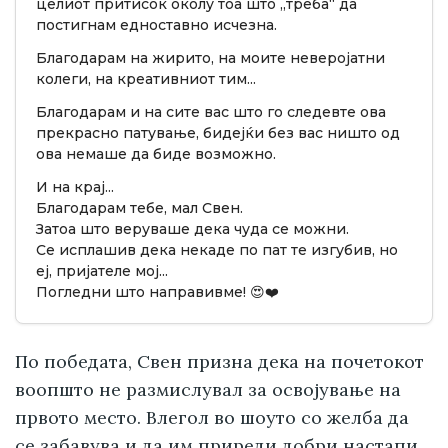
целиот притисок околу тоа што „треба“ да
постигнам едноставно исчезна.
Благодарам на жирито, на моите неверојатни
колеги, на креативниот тим...
Благодарам и на сите вас што го следевте ова
прекрасно патување, бидејќи без вас ништо од
ова немаше да биде возможно.
И на крај...
Благодарам тебе, мал Свен.
Затоа што веруваше дека чуда се можни.
Се исплашив дека некаде по пат те изгубив, но
еј, пријателе мој...
Погледни што направивме! 😍❤️
По победата, Свен призна дека на почетокот
воопшто не размислувал за освојување на
првото место. Влегол во шоуто со желба да
се забавува и да им приреди добри настапи