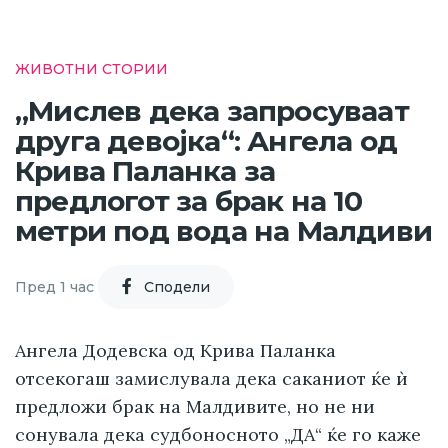
ЖИВОТНИ СТОРИИ
„Мислев дека запросуваат
друга девојка“: Ангела од
Крива Паланка за
предлогот за брак на 10
метри под вода на Малдиви
Пред 1 час
Cподели
Ангела Додевска од Крива Паланка
отсекогаш замислувала дека саканиот ќе ѝ
предложи брак на Малдивите, но не ни
сонувала дека судбоносното „ДА“ ќе го каже