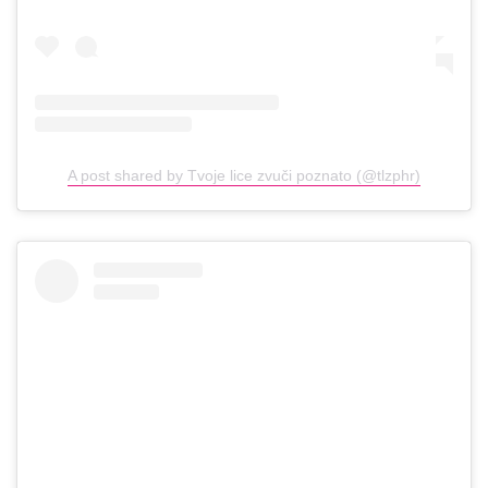
A post shared by Tvoje lice zvuči poznato (@tlzphr)