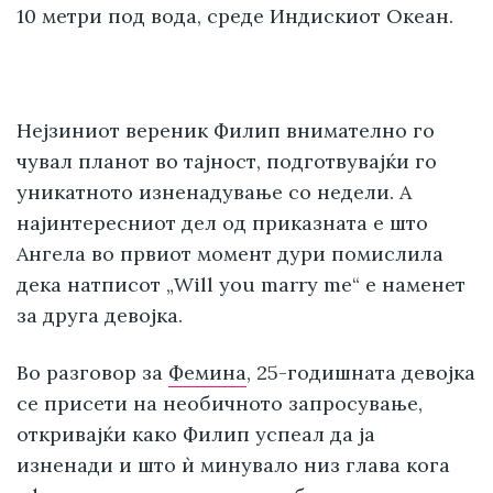
10 метри под вода, среде Индискиот Океан.
Нејзиниот вереник Филип внимателно го
чувал планот во тајност, подготвувајќи го
уникатното изненадување со недели. А
најинтересниот дел од приказната е што
Ангела во првиот момент дури помислила
дека натписот „Will you marry me“ е наменет
за друга девојка.
Во разговор за
Фемина
, 25-годишната девојка
се присети на необичното запросување,
откривајќи како Филип успеал да ја
изненади и што ѝ минувало низ глава кога