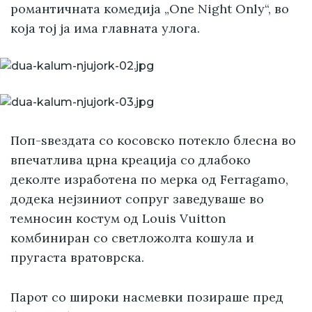
романтичната комедија „One Night Only“, во
која тој ја има главната улога.
Поп-ѕвездата со косовско потекло блесна во
впечатлива црна креација со длабоко
деколте изработена по мерка од Ferragamo,
додека нејзиниот сопруг заведуваше во
темносин костум од Louis Vuitton
комбиниран со светложолта кошула и
пругаста вратоврска.
Парот со широки насмевки позираше пред