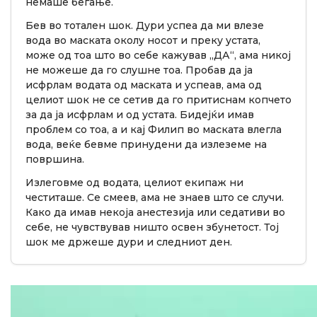
немаше бегање.
Бев во тотален шок. Дури успеа да ми влезе
вода во маската околу носот и преку устата,
може од тоа што во себе кажував „ДА“, ама никој
не можеше да го слушне тоа. Пробав да ја
исфрлам водата од маската и успеав, ама од
целиот шок не се сетив да го притиснам копчето
за да ја исфрлам и од устата. Бидејќи имав
проблем со тоа, а и кај Филип во маската влегла
вода, веќе бевме принудени да излеземе на
површина.
Излеговме од водата, целиот екипаж ни
честиташе. Се смеев, ама не знаев што се случи.
Како да имав некоја анестезија или седативи во
себе, не чувствував ништо освен збунетост. Тој
шок ме држеше дури и следниот ден.