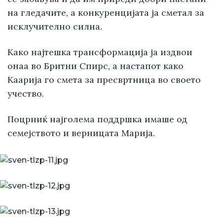
на гледачите, а конкуренцијата ја сметал за
исклучително силна.
Како најтешка трансформација ја издвои
онаа во Бритни Спирс, а настапот како
Каарија го смета за пресвртница во своето
учество.
Поцрниќ најголема поддршка имаше од
семејството и верницата Марија.