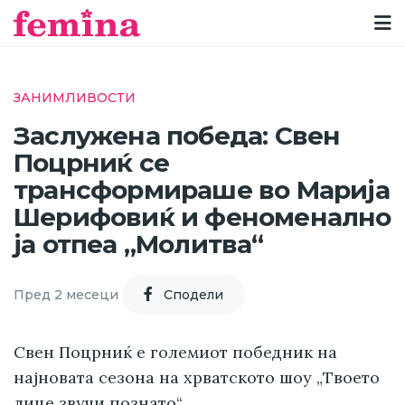
ЗАНИМЛИВОСТИ
Заслужена победа: Свен
Поцрниќ се
трансформираше во Марија
Шерифовиќ и феноменално
ја отпеа „Молитва“
Пред 2 месеци
Cподели
Свен Поцрниќ е големиот победник на
најновата сезона на хрватското шоу „Твоето
лице звучи познато“.