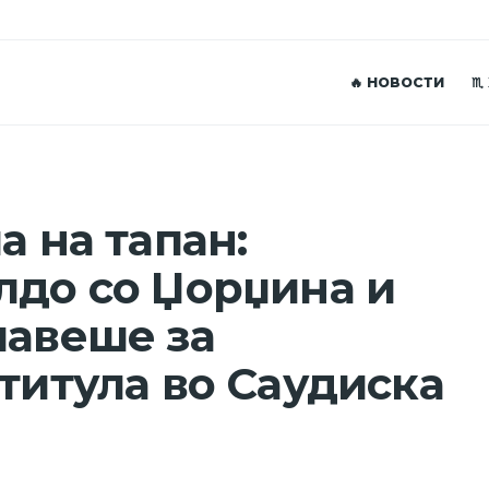
🔥 НОВОСТИ
♏
а на тапан:
лдо со Џорџина и
лавеше за
 титула во Саудиска