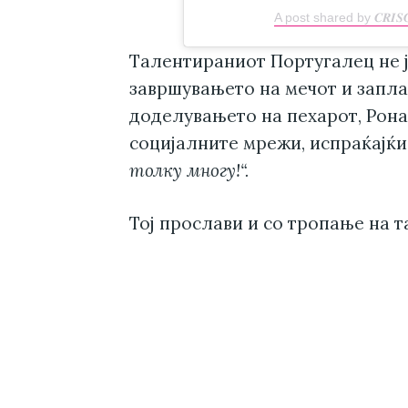
A post shared by 𝑪𝑹𝑰𝑺
Талентираниот Португалец не ј
завршувањето на мечот и запла
доделувањето на пехарот, Рон
социјалните мрежи, испраќајќи
толку многу!“.
Тој прослави и со тропање на т