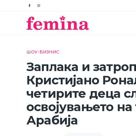
ШОУ-БИЗНИС
Заплака и затроп
Кристијано Рона
четирите деца с
освојувањето на
Арабија