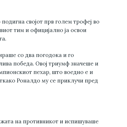
 подигна својот прв голем трофеј во
виот тим и официјално ја освои
га.
раше со два погодока и го
лива победа. Овој триумф значеше и
мпионскиот пехар, што воедно е и
откако Роналдо му се приклучи пред
ежата на противникот и испишуваше