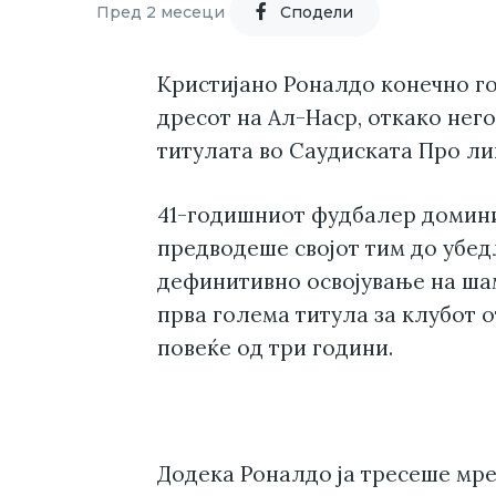
Пред 2 месеци
Cподели
Кристијано Роналдо конечно го
дресот на Ал-Наср, откако него
титулата во Саудиската Про ли
41-годишниот фудбалер домини
предводеше својот тим до убед
дефинитивно освојување на ша
прва голема титула за клубот 
повеќе од три години.
Додека Роналдо ја тресеше мр