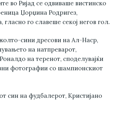
ите во Ријад се одвиваше вистинско
реница Џорџина Родригез,
 гласно го славеше секој негов гол.
жолто-сини дресови на Ал-Наср,
шувањето на натпреварот,
 Роналдо на теренот, споделувајќи
авни фотографии со шампионскиот
т син на фудбалерот, Кристијано