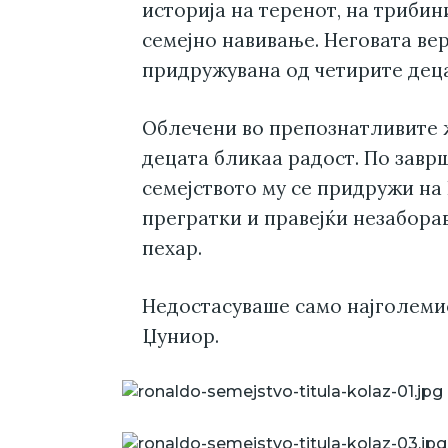
историја на теренот, на трибин
семејно навивање. Неговата ве
придружувана од четирите деца,
Облечени во препознатливите 
децата бликаа радост. По завр
семејството му се придружи на
прегратки и правејќи незабор
пехар.
Недостасуваше само најголемио
Џуниор.