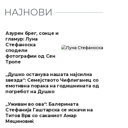
НАЈНОВИ
Азурен брег, сонце и
гламур: Луна
Стефаноска
сподели
фотографии од Сен
Тропе
„Душко останува нашата најсилна
ѕвезда“: Семејството Чифлиганец со
емотивна порака на годишнината од
погребот на Душко
„Уживам во ова“: Балерината
Стефанија Гаштарска се искачи на
Титов Врв со саканиот Амар
Мециновиќ