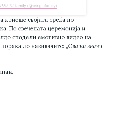
𝑮𝑰𝑵𝑨 🤍 family (@crisgiofamily)
а криеше својата среќа по
ка. По свечената церемонија и
алдо сподели емотивно видео на
 порака до навивачите:
„Ова ни значи
апан.