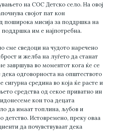
увањето на СОС Детско село. На овој
апочнува својот пат кон
од поширока мисија за поддршка на
а поддршка им е најпотребна.
но сме сведоци на чудото наречено
брост и желба на луѓето да станат
не завршува во моментот кога ќе се
е дека одговорноста на општеството
е сигурна средина во која ќе расте и
ањето средства од секое приватно ин
ридонесеме кон тоа децата
о да имаат топлина, љубов и
о детство. Истовремено, преку оваа
иенти да почувствуваат дека