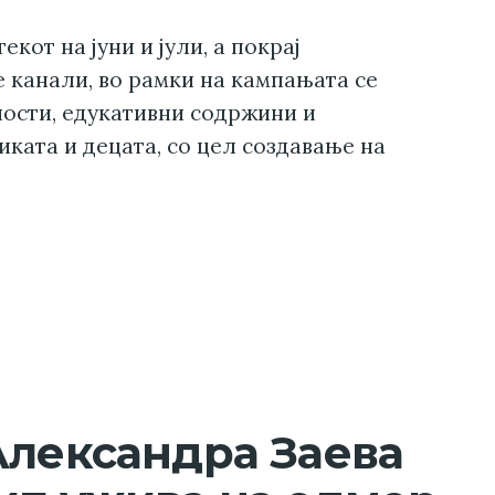
кот на јуни и јули, а покрај
 канали, во рамки на кампањата се
ности, едукативни содржини и
ката и децата, со цел создавање на
Александра Заева