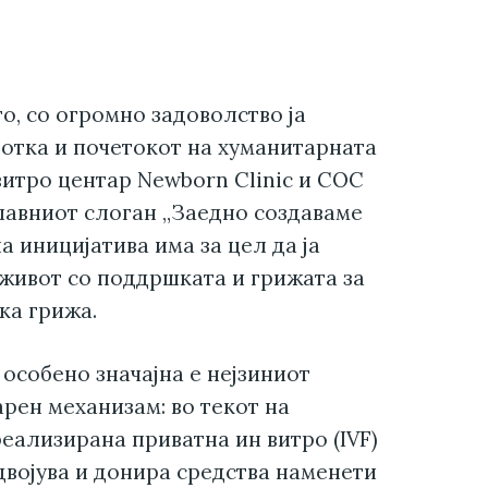
о, со огромно задоволство ја
отка и почетокот на хуманитарната
итро центар Newborn Clinic и СОС
лавниот слоган „Заедно создаваме
а иницијатива има за цел да ја
живот со поддршката и грижата за
ка грижа.
особено значајна е нејзиниот
рен механизам: во текот на
 реализирана приватна ин витро (IVF)
двојува и донира средства наменети