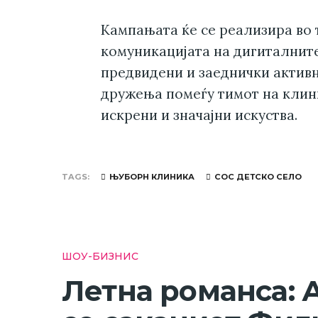
Кампањата ќе се реализира во те
комуникацијата на дигиталните
предвидени и заеднички актив
дружења помеѓу тимот на клини
искрени и значајни искуства.
TAGS
ЊУБОРН КЛИНИКА
СОС ДЕТСКО СЕЛО
ШОУ-БИЗНИС
Летна романса: 