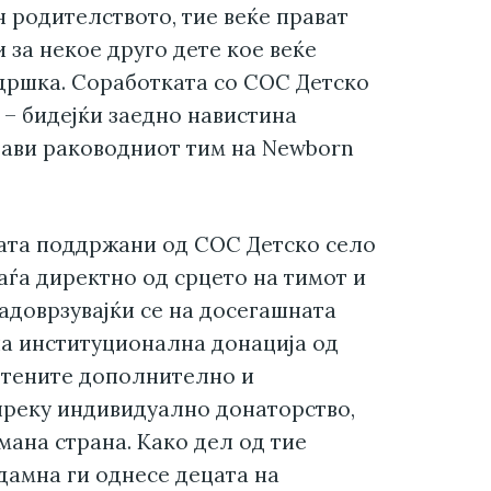
он родителството, тие веќе прават
 за некое друго дете кое веќе
дршка. Соработката со СОС Детско
 – бидејќи заедно навистина
зјави раководниот тим на Newborn
цата поддржани од СОС Детско село
аѓа директно од срцето на тимот и
адоврзувајќи се на досегашната
јна институционална донација од
ботените дополнително и
преку индивидуално донаторство,
умана страна. Како дел од тие
дамна ги однесе децата на