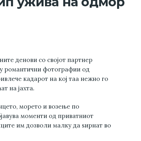
ип ужива на одмор
ните денови со својот партнер
ку романтични фотографии од
ивлече кадарот на кој таа нежно го
ат на јахта.
цето, морето и возење по
бјавува моменти од приватниот
ците им дозволи малку да ѕирнат во