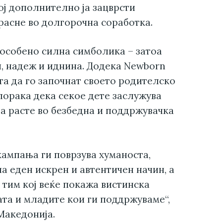
ој дополнително ја зацврсти
расне во долгорочна соработка.
 особено силна симболика – затоа
и, надеж и иднина. Додека Newborn
ата да го започнат своето родителско
порака дека секое дете заслужува
да расте во безбедна и поддржувачка
кампања ги поврзува хуманоста,
а еден искрен и автентичен начин, а
 тим кој веќе покажа вистинска
ата и младите кои ги поддржуваме“,
Македонија.