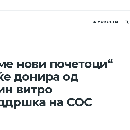
🔥 НОВОСТИ
♏
ме нови почетоци“
 ќе донира од
ин витро
оддршка на СОС