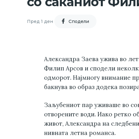
со саканиот Фил
Пред 1 ден
Cподели
Александра Заева ужива во лет
Филип Арсов и сподели некол
одморот. Најмногу внимание пр
бакнува во образ додека позира
Заљубениот пар уживаше во сон
отворените води. Иако ретко о
живот, Александра на следбени
нивната летна романса.