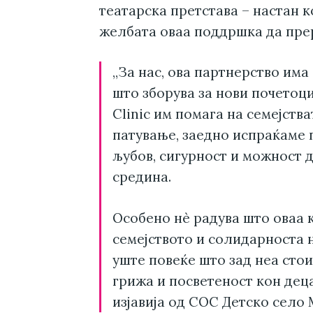
театарска претстава – настан к
желбата оваа поддршка да пре
„За нас, ова партнерство има
што зборува за нови почетоц
Clinic им помага на семејств
патување, заедно испраќаме 
љубов, сигурност и можност 
средина.
Особено нѐ радува што оваа 
семејството и солидарноста н
уште повеќе што зад неа стои
грижа и посветеност кон дец
изјавија од СОС Детско село 