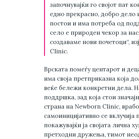
започнувајќи го својот пат к
едно прекрасно, добро дело и
постои и има потреба од под
село е природен чекор за нас
создаваме нови почетоци“, и
Clinic.
Врската помеѓу центарот и де
има своја претприказна која до
веќе бележи конкретни дела. Н
поддршка, зад која стои знача
страна на Newborn Clinic, вра
самоиницијативно се вклучија 
покажувајќи ја својата лична х
претходни дружења, тимот нео