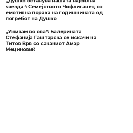
„Душко останува нашата најсилна
ѕвезда“: Семејството Чифлиганец со
емотивна порака на годишнината од
погребот на Душко
„Уживам во ова“: Балерината
Стефанија Гаштарска се искачи на
Титов Врв со саканиот Амар
Мециновиќ