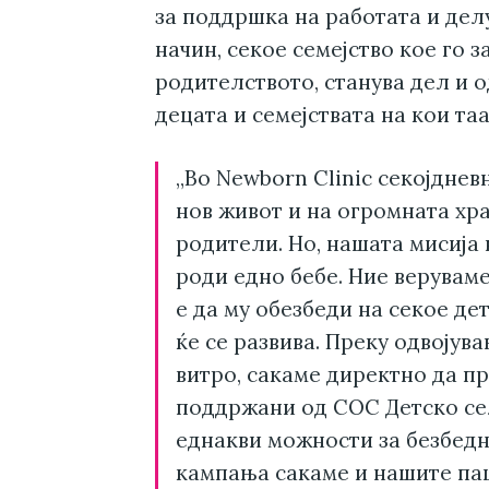
за поддршка на работата и дел
начин, секое семејство кое го з
родителството, станува дел и 
децата и семејствата на кои та
„Во Newborn Clinic секојднев
нов живот и на огромната хра
родители. Но, нашата мисија 
роди едно бебе. Ние верувам
е да му обезбеди на секое дет
ќе се развива. Преку одвојув
витро, сакаме директно да п
поддржани од СОС Детско сел
еднакви можности за безбедн
кампања сакаме и нашите пац