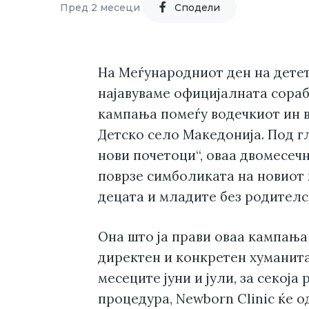
Пред 2 месеци
Cподели
На Меѓународниот ден на детет
најавуваме официјалната сораб
кампања помеѓу водечкиот ин в
Детско село Македонија. Под г
нови почетоци“, оваа двомесечн
поврзе симболиката на новиот 
децата и младите без родителс
Она што ја прави оваа кампања 
директен и конкретен хуманита
месеците јуни и јули, за секоја
процедура, Newborn Clinic ќе о