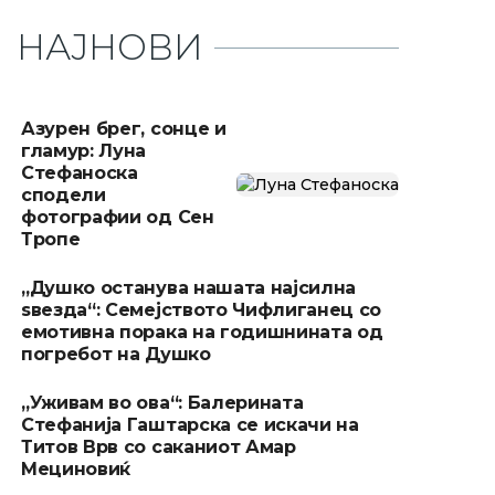
НАЈНОВИ
Азурен брег, сонце и
гламур: Луна
Стефаноска
сподели
фотографии од Сен
Тропе
„Душко останува нашата најсилна
ѕвезда“: Семејството Чифлиганец со
емотивна порака на годишнината од
погребот на Душко
„Уживам во ова“: Балерината
Стефанија Гаштарска се искачи на
Титов Врв со саканиот Амар
Мециновиќ